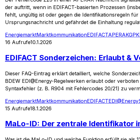
der auftritt, wenn in EDIFACT-basierten Prozessen (ins
fehlt, ungültig ist oder gegen die Identifikationsregeln f
Ursprungsnachricht und gefährdet die Einhaltung regulat
Energiemarkt
Marktkommunikation
EDIFACT
APERAK
GPK
16
Aufrufe
10.1.2026
EDIFACT Sonderzeichen: Erlaubt & V
Dieser FAQ-Eintrag erklärt detailliert, welche Sonderz
BDEW EDI@Energy-Regelwerken erlaubt oder verboten si
Syntaxfehler (z. B. R904 mit Fehlercodes 20/21) zu ver
Energiemarkt
Marktkommunikation
EDIFACT
EDI@Energy
15
Aufrufe
18.1.2026
MaLo-ID: Der zentrale Identifikator 
Was ist die MaLo-ID und welche Funktion erfüllt sie als 1