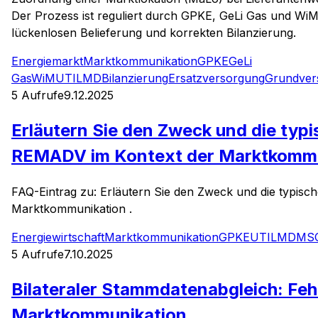
Der Prozess ist reguliert durch GPKE, GeLi Gas und WiM
lückenlosen Belieferung und korrekten Bilanzierung.
Energiemarkt
Marktkommunikation
GPKE
GeLi
Gas
WiM
UTILMD
Bilanzierung
Ersatzversorgung
Grundver
5
Aufrufe
9.12.2025
Erläutern Sie den Zweck und die typ
REMADV im Kontext der Marktkommu
FAQ-Eintrag zu: Erläutern Sie den Zweck und die typis
Marktkommunikation .
Energiewirtschaft
Marktkommunikation
GPKE
UTILMD
MS
5
Aufrufe
7.10.2025
Bilateraler Stammdatenabgleich: Fe
Marktkommunikation