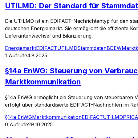
UTILMD: Der Standard für Stammdat
Die UTILMD ist ein EDIFACT-Nachrichtentyp für den st
deutschen Energiemarkt. Sie ermöglicht die effiziente K
Lieferantenwechsel und Bilanzierung.
Energiemarkt
EDIFACT
UTILMD
Stammdaten
BDEW
Markt
1
Aufrufe
4.8.2025
§14a EnWG: Steuerung von Verbrauc
Marktkommunikation
§14a EnWG ermöglicht die Steuerung von steuerbaren V
erfolgt über standardisierte EDIFACT-Nachrichten im 
§14a EnWG
Marktkommunikation
EDIFACT
UTILMD
PRIC
0
Aufrufe
29.10.2025