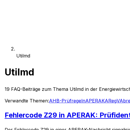
Utilmd
Utilmd
19
FAQ-Beiträge zum Thema
Utilmd
in der Energiewirtsc
Verwandte Themen:
AHB-Prüfregeln
APERAK
ARegV
Abr
Fehlercode Z29 in APERAK: Prüfidenti
Der Fehlercode Z29 in einer APERAK-Nachricht signalis