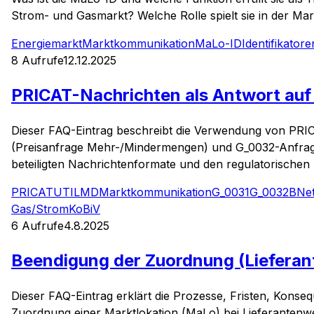
Strom- und Gasmarkt? Welche Rolle spielt sie in der Ma
Energiemarkt
Marktkommunikation
MaLo-ID
Identifikatore
8
Aufrufe
12.12.2025
PRICAT-Nachrichten als Antwort au
Dieser FAQ-Eintrag beschreibt die Verwendung von PRI
(Preisanfrage Mehr-/Mindermengen) und G_0032-Anfragen
beteiligten Nachrichtenformate und den regulatorischen 
PRICAT
UTILMD
Marktkommunikation
G_0031
G_0032
BNe
Gas/Strom
KoBiV
6
Aufrufe
4.8.2025
Beendigung der Zuordnung (Lieferan
Dieser FAQ-Eintrag erklärt die Prozesse, Fristen, Konse
Zuordnung einer Marktlokation (MaLo) bei Lieferantenw