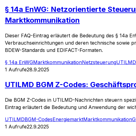
§ 14a EnWG: Netzorientierte Steueru
Marktkommunikation
Dieser FAQ-Eintrag erläutert die Bedeutung des § 14a E
Verbrauchseinrichtungen und deren technische sowie 
BDEW-Standards und EDIFACT-Formaten.
§ 14a EnWG
Marktkommunikation
Netzsteuerung
UTILMD
1
Aufrufe
28.9.2025
UTILMD BGM Z-Codes: Geschäftsproz
Die BGM Z-Codes in UTILMD-Nachrichten steuern spezif
Eintrag erläutert die Bedeutung und Anwendung der wi
UTILMD
BGM-Codes
Energiemarkt
Marktkommunikation
G
1
Aufrufe
22.9.2025