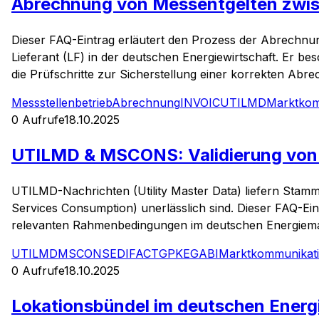
Abrechnung von Messentgelten zwisc
Dieser FAQ-Eintrag erläutert den Prozess der Abrechn
Lieferant (LF) in der deutschen Energiewirtschaft. Er be
die Prüfschritte zur Sicherstellung einer korrekten Abr
Messstellenbetrieb
Abrechnung
INVOIC
UTILMD
Marktkom
0
Aufrufe
18.10.2025
UTILMD & MSCONS: Validierung von
UTILMD-Nachrichten (Utility Master Data) liefern Stam
Services Consumption) unerlässlich sind. Dieser FAQ-Ei
relevanten Rahmenbedingungen im deutschen Energiema
UTILMD
MSCONS
EDIFACT
GPKE
GABI
Marktkommunikat
0
Aufrufe
18.10.2025
Lokationsbündel im deutschen Energ