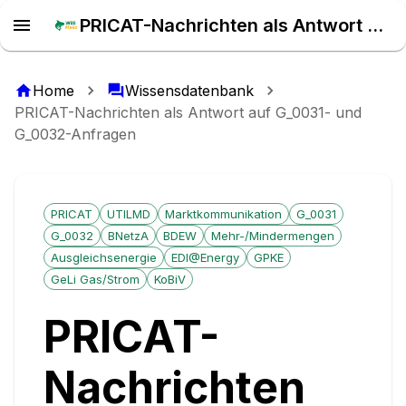
PRICAT-Nachrichten als Antwort auf G_0031- und G_0032-Anfragen | Wissensdatenbank
Home
Wissensdatenbank
PRICAT-Nachrichten als Antwort auf G_0031- und
G_0032-Anfragen
PRICAT
UTILMD
Marktkommunikation
G_0031
G_0032
BNetzA
BDEW
Mehr-/Mindermengen
Ausgleichsenergie
EDI@Energy
GPKE
GeLi Gas/Strom
KoBiV
PRICAT-
Nachrichten