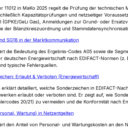
tor 11012 in MaKo 2025 regelt die Prüfung der technischen
schließlich Kapazitätsprüfungen und netzseitiger Voraussetz
l (GPKE/GeLi Gas), Anmeldungen zur Grund- oder Ersatzve
e der Bilanzkreiszuordnung und Stammdatensynchronisati
nd SG18 in der Marktkommunikation
lärt die Bedeutung des Ergebnis-Codes A05 sowie die Segm
r deutschen Energiewirtschaft nach EDIFACT-Normen (z.
 typische Fehlerquellen.
chen: Erlaubt & Verboten (Energiewirtschaft)
 erklärt detailliert, welche Sonderzeichen in EDIFACT-Na
erken erlaubt oder verboten sind. Er zeigt auf, wie Sond
hlercodes 20/21) zu vermeiden und die Konformität nach E
rsonal, Wartung) in Netzentgelten
lärt den Anteil von Personal- und Wartungskosten an den N