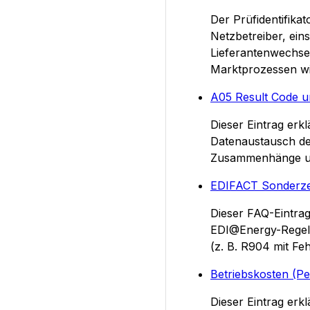
Der Prüfidentifika
Netzbetreiber, ein
Lieferantenwechse
Marktprozessen wi
A05 Result Code u
Dieser Eintrag erk
Datenaustausch de
Zusammenhänge und
EDIFACT Sonderzei
Dieser FAQ-Eintrag
EDI@Energy-Regelw
(z. B. R904 mit Fe
Betriebskosten (Pe
Dieser Eintrag erk