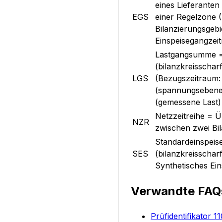
eines Lieferanten
EGS
einer Regelzone 
Bilanzierungsgeb
Einspeisegangzei
Lastgangsumme =
(bilanzkreisschar
LGS
(Bezugszeitraum: 
(spannungsebenen
(gemessene Last)
Netzzeitreihe = 
NZR
zwischen zwei Bi
Standardeinspeise
SES
(bilanzkreisschar
Synthetisches Ein
Verwandte FAQ
Prüfidentifikator 