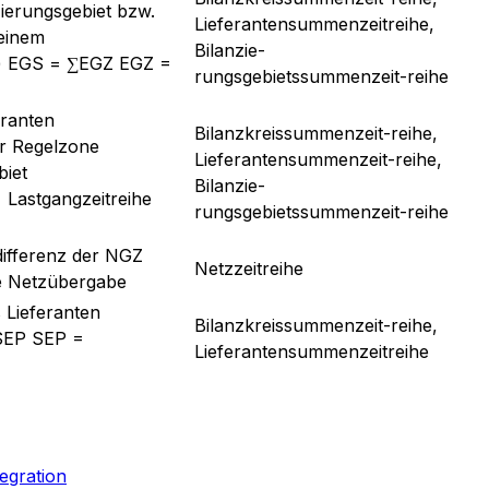
zierungsgebiet bzw.
Lieferantensummenzeitreihe,
 einem
Bilanzie-
g) EGS = ∑EGZ EGZ =
rungsgebietssummenzeit-reihe
ranten
Bilanzkreissummenzeit-reihe,
er Regelzone
Lieferantensummenzeit-reihe,
biet
Bilanzie-
Lastgangzeitreihe
rungsgebietssummenzeit-reihe
ifferenz der NGZ
Netzzeitreihe
e Netzübergabe
 Lieferanten
Bilanzkreissummenzeit-reihe,
∑SEP SEP =
Lieferantensummenzeitreihe
egration