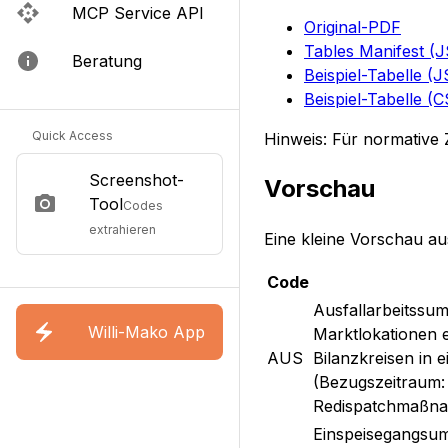
MCP Service API
Original-PDF
Tables Manifest (
Beratung
Beispiel-Tabelle (
Beispiel-Tabelle (
Quick Access
Hinweis: Für normative 
Screenshot-
Vorschau
Tool
Codes
extrahieren
Eine kleine Vorschau au
Code
Ausfallarbeitssu
Willi-Mako App
Marktlokationen e
AUS
Bilanzkreisen in 
(Bezugszeitraum: 
Redispatchmaßna
Einspeisegangsu