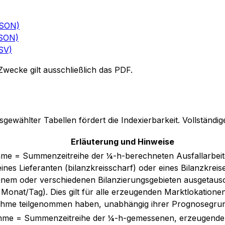
JSON)
JSON)
CSV)
Zwecke gilt ausschließlich das PDF.
sgewählter Tabellen fördert die Indexierbarkeit. Vollständ
Erläuterung und Hinweise
mme = Summenzeitreihe der ¼-h-berechneten Ausfallarbeit
ines Lieferanten (bilanzkreisscharf) oder eines Bilanzkreis
einem oder verschiedenen Bilanzierungsgebieten ausgetaus
Monat/Tag). Dies gilt für alle erzeugenden Marktlokationen
hme teilgenommen haben, unabhängig ihrer Prognosegrun
mme = Summenzeitreihe der ¼-h-gemessenen, erzeugende