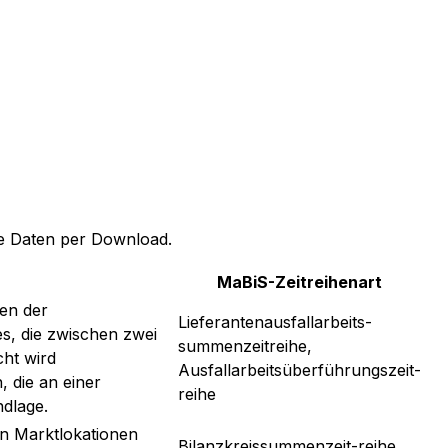
ige Daten per Download.
MaBiS-Zeitreihenart
en der
Lieferantenausfallarbeits-
es, die zwischen zwei
summenzeitreihe,
cht wird
Ausfallarbeitsüberführungszeit-
, die an einer
reihe
dlage.
n Marktlokationen
Bilanzkreissummenzeit-reihe,