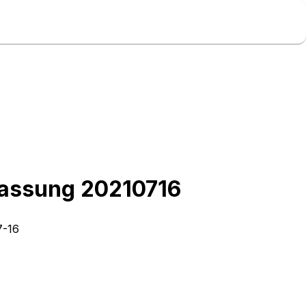
efassung 20210716
7-16