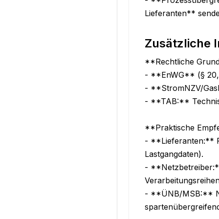
Lieferanten** send
Zusätzliche 
**Rechtliche Grund
- **EnWG** (§ 20, 
- **StromNZV/GasNZ
- **TAB:** Technis
**Praktische Empfe
- **Lieferanten:** 
Lastgangdaten).

- **Netzbetreiber:
Verarbeitungsreihen
- **ÜNB/MSB:** Nut
spartenübergreifen