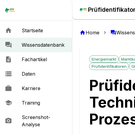
Prüfidentifikat
Startseite
Home
Wissen
Wissensdatenbank
Fachartikel
Energiemarkt
Marktk
Prüfidentifikatoren
G
Daten
Prüfid
Karriere
Techn
Training
Prozes
Screenshot-
Analyse