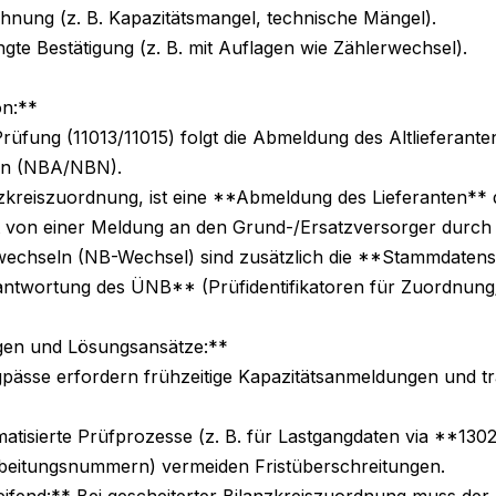
n:**

Prüfung (11013/11015) folgt die Abmeldung des Altlieferant
en (NBA/NBN).

anzkreiszuordnung, ist eine **Abmeldung des Lieferanten*
lgt von einer Meldung an den Grund-/Ersatzversorger durc
rwechseln (NB-Wechsel) sind zusätzlich die **Stammdaten
ntwortung des ÜNB** (Prüfidentifikatoren für Zuordnung/
en und Lösungsansätze:**

pässe erfordern frühzeitige Kapazitätsanmeldungen und tr
tisierte Prüfprozesse (z. B. für Lastgangdaten via **1302
rbeitungsnummern) vermeiden Fristüberschreitungen.

ifend:** Bei gescheiterter Bilanzkreiszuordnung muss de