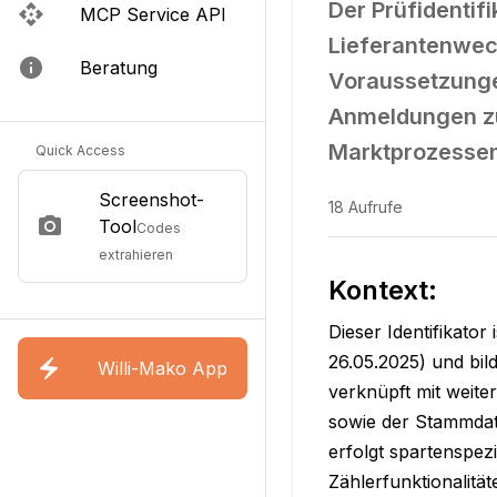
Der Prüfidentif
MCP Service API
Lieferantenwech
Beratung
Voraussetzungen
Anmeldungen zu
Marktprozessen
Quick Access
Screenshot-
18
Aufrufe
Tool
Codes
extrahieren
Kontext:
Dieser Identifikato
26.05.2025) und bil
Willi-Mako App
verknüpft mit weite
sowie der Stammdat
erfolgt spartenspez
Zählerfunktionalität