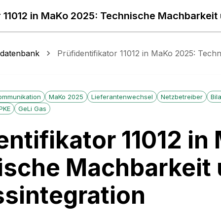
or 11012 in MaKo 2025: Technische Machbarkeit
sdatenbank
Prüfidentifikator 11012 in MaKo 2025: Tech
ommunikation
MaKo 2025
Lieferantenwechsel
Netzbetreiber
Bil
PKE
GeLi Gas
entifikator 11012 i
ische Machbarkeit
sintegration