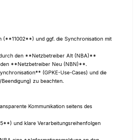
en (**11002**) und ggf. die Synchronisation mit 
* durch den **Netzbetreiber Alt (NBA)** 
h den **Netzbetreiber Neu (NBN)**.

synchronisation** (GPKE-Use-Cases) und die 
Beendigung) zu beachten.

ansparente Kommunikation seitens des 
5**) und klare Verarbeitungsreihenfolgen 
r NBA eine **Informationsmeldung an den 