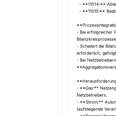
  - **11014:** Ablehnung (z. B. Kapazitätsmangel, technische Mängel).

  - **11015:** Bedingte Bestätigung (z. B. mit Auflagen wie Zählerwechsel).

**Prozessintegratio
- Bei erfolgreicher 
Bilanzkreisprozess
- Scheitert die Bil
erforderlich, gefo
- Bei Netzbetreibe
**Aggregationsvera
**Herausforderung
- **Gas:** Netzeng
Netzbetreibers.

- **Strom:** Automa
(aufsteigende Vera
- **Prozessübergre