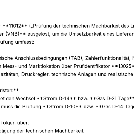
or **11012** („Prüfung der technischen Machbarkeit des Lie
r (VNB)** ausgelöst, um die Umsetzbarkeit eines Liefera
üfung umfasst:

sche Anschlussbedingungen (TAB), Zählerfunktionalität, Net
Mess- und Marktlokation über Prüfidentifikator **13025**
zitäten, Druckregler, technische Anlagen und realistische 
sten:**

ldet den Wechsel **Strom D-14** bzw. **Gas D-21 Tage** 
r muss die Prüfung **Strom D-10** bzw. **Gas D-14 Tage*
folgen über:
