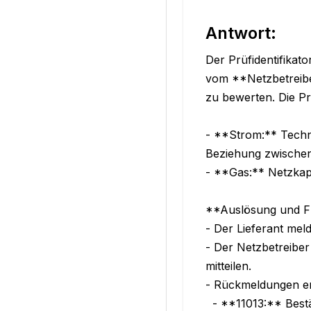
Antwort:
Der Prüfidentifikat
vom **Netzbetreibe
zu bewerten. Die Pr
- **Strom:** Techni
Beziehung zwischen 
- **Gas:** Netzkapa
**Auslösung und Fri
- Der Lieferant me
- Der Netzbetreibe
mitteilen.

- Rückmeldungen er
  - **11013:** Bestätigung der technischen Machbarkeit.
