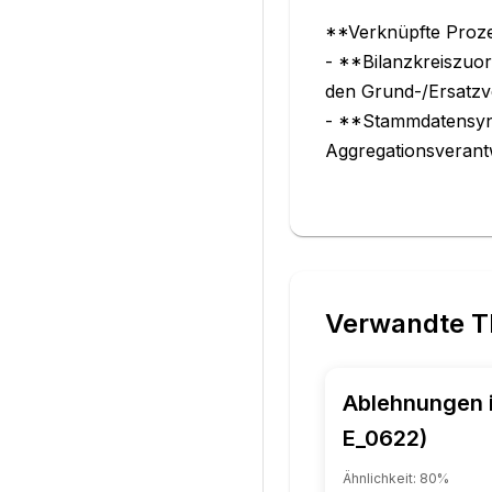
**Verknüpfte Proze
- **Bilanzkreiszuo
den Grund-/Ersatzve
- **Stammdatensync
Aggregationsverant
Verwandte 
Ablehnungen 
E_0622)
Ähnlichkeit:
80
%