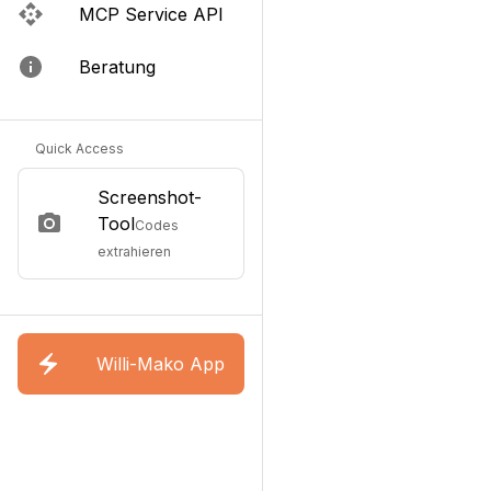
MCP Service API
Beratung
Quick Access
Screenshot-
Tool
Codes
extrahieren
Willi-Mako App