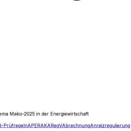
hema
Mako-2025
in der Energiewirtschaft
-Prüfregeln
APERAK
ARegV
Abrechnung
Anreizregulierung