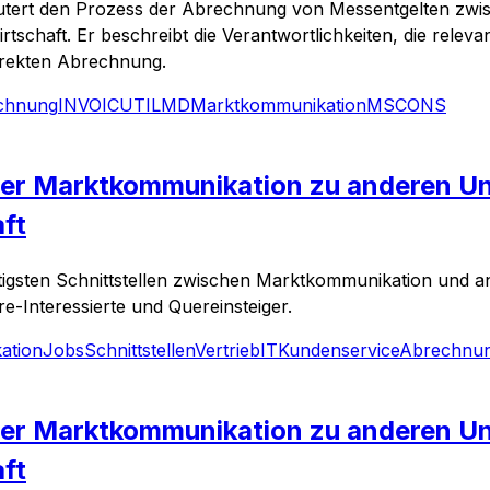
utert den Prozess der Abrechnung von Messentgelten zwisc
rtschaft. Er beschreibt die Verantwortlichkeiten, die relev
rrekten Abrechnung.
chnung
INVOIC
UTILMD
Marktkommunikation
MSCONS
 der Marktkommunikation zu anderen U
ft
tigsten Schnittstellen zwischen Marktkommunikation und a
e-Interessierte und Quereinsteiger.
ation
Jobs
Schnittstellen
Vertrieb
IT
Kundenservice
Abrechnu
 der Marktkommunikation zu anderen U
ft