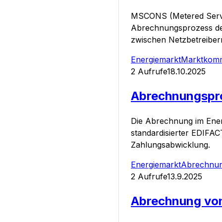
MSCONS (Metered Servi
Abrechnungsprozess der
zwischen Netzbetreibern
Energiemarkt
Marktkomm
2
Aufrufe
18.10.2025
Abrechnungspro
Die Abrechnung im Ener
standardisierter EDIFA
Zahlungsabwicklung.
Energiemarkt
Abrechnu
2
Aufrufe
13.9.2025
Abrechnung von