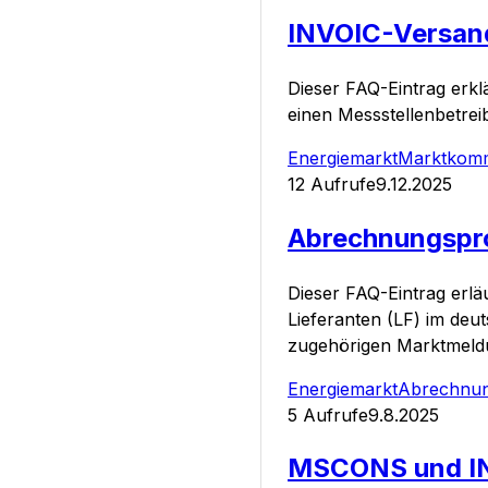
INVOIC-Versand
Dieser FAQ-Eintrag erk
einen Messstellenbetre
Energiemarkt
Marktkomm
12
Aufrufe
9.12.2025
Abrechnungspro
Dieser FAQ-Eintrag erl
Lieferanten (LF) im deu
zugehörigen Marktmeld
Energiemarkt
Abrechnu
5
Aufrufe
9.8.2025
MSCONS und INV