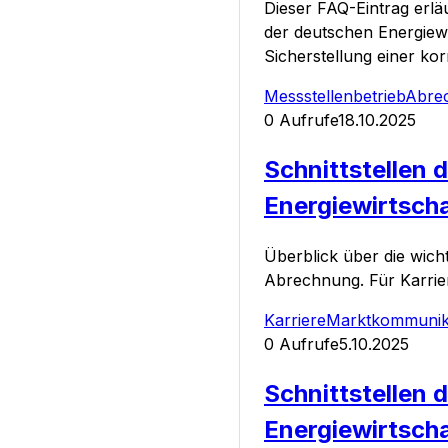
Dieser FAQ-Eintrag erlä
der deutschen Energiewi
Sicherstellung einer ko
Messstellenbetrieb
Abre
0
Aufrufe
18.10.2025
Schnittstellen
Energiewirtscha
Überblick über die wich
Abrechnung. Für Karrier
Karriere
Marktkommunik
0
Aufrufe
5.10.2025
Schnittstellen
Energiewirtscha