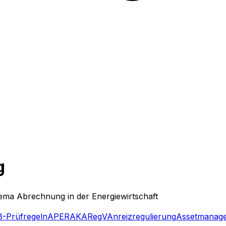
g
hema
Abrechnung
in der Energiewirtschaft
-Prüfregeln
APERAK
ARegV
Anreizregulierung
Assetmanag