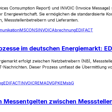
ces Consumption Report) und INVOIC (Invoice Message) s
 Energiewirtschaft. Sie ermöglichen die standardisierte
, Messstellenbetreibern und Lieferanten.
unikation
MSCONS
INVOIC
Abrechnung
EDIFACT
zesse im deutschen Energiemarkt: ED
giemarkt erfolgt zwischen Netzbetreibern (NB), Messstell
CT-Nachrichten. Dieser Prozess umfasst die Übermittlung 
ng
EDIFACT
INVOIC
REMADV
GPKE
MsbG
 Messentgelten zwischen Messstellenb