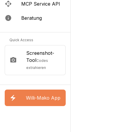
MCP Service API
Beratung
Quick Access
Screenshot-
Tool
Codes
extrahieren
Willi-Mako App