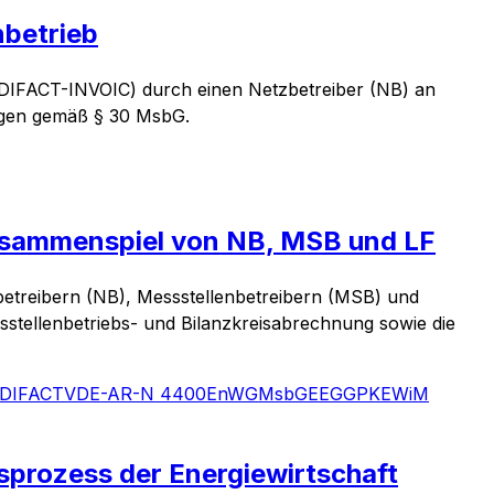
betrieb
EDIFACT-INVOIC) durch einen Netzbetreiber (NB) an
ngen gemäß § 30 MsbG.
usammenspiel von NB, MSB und LF
etreibern (NB), Messstellenbetreibern (MSB) und
sstellenbetriebs- und Bilanzkreisabrechnung sowie die
DIFACT
VDE-AR-N 4400
EnWG
MsbG
EEG
GPKE
WiM
rozess der Energiewirtschaft