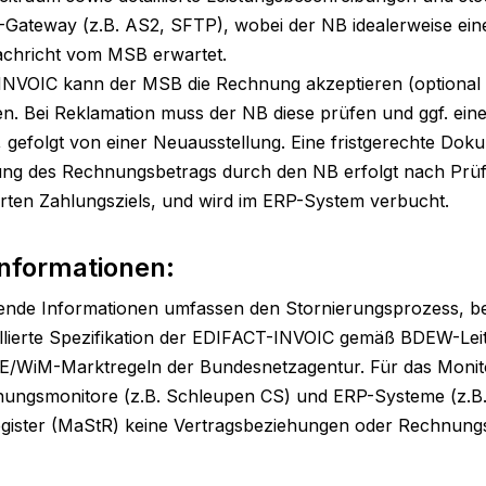
I-Gateway (z.B. AS2, SFTP), wobei der NB idealerweise ei
achricht vom MSB erwartet.

NVOIC kann der MSB die Rechnung akzeptieren (optional 
n. Bei Reklamation muss der NB diese prüfen und ggf. eine
efolgt von einer Neuausstellung. Eine fristgerechte Doku
lung des Rechnungsbetrags durch den NB erfolgt nach Prüfu
arten Zahlungsziels, und wird im ERP-System verbucht.
Informationen:
rende Informationen umfassen den Stornierungsprozess, be
aillierte Spezifikation der EDIFACT-INVOIC gemäß BDEW-Leit
WiM-Marktregeln der Bundesnetzagentur. Für das Monito
ungsmonitore (z.B. Schleupen CS) und ERP-Systeme (z.B. S
ister (MaStR) keine Vertragsbeziehungen oder Rechnungsd