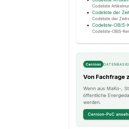
Codeliste Artikeln
Codeliste der Ze
Codeliste der Zeitr
Codeliste-OBIS-
Codeliste-OBIS-Ken
Cernion
DATENBASIE
Von Fachfrage 
Wenn aus MaKo-, Sta
öffentliche Energie
werden.
Cernion-PoC anseh