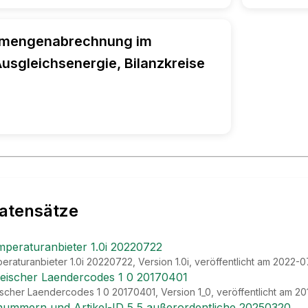
rmengenabrechnung im
usgleichsenergie, Bilanzkreise
atensätze
mperaturanbieter 1.0i 20220722
raturanbieter 1.0i 20220722, Version 1.0i, veröffentlicht am 2022-
aeischer Laendercodes 1 0 20170401
scher Laendercodes 1 0 20170401, Version 1_0, veröffentlicht am 2
lnummern und Artikel-ID 5 5 außerordentliche 20250320