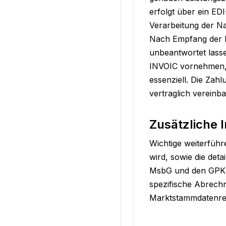
erfolgt über ein ED
Verarbeitung der N
Nach Empfang der I
unbeantwortet lasse
INVOIC vornehmen, g
essenziell. Die Zah
vertraglich vereinb
Zusätzliche 
Wichtige weiterfüh
wird, sowie die det
MsbG und den GPKE/
spezifische Abrechn
Marktstammdatenreg