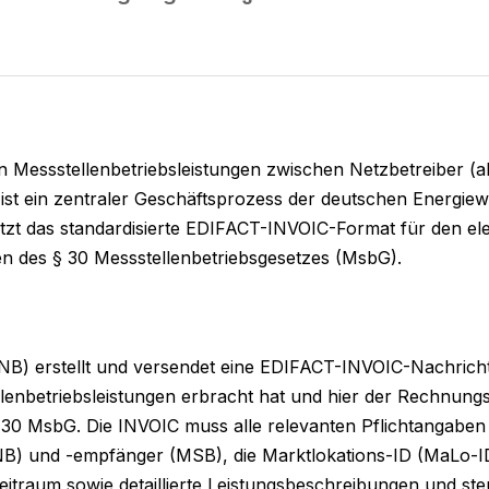
Messstellenbetriebsleistungen zwischen Netzbetreiber (als
 ist ein zentraler Geschäftsprozess der deutschen Energiew
zt das standardisierte EDIFACT-INVOIC-Format für den ele
n des § 30 Messstellenbetriebsgesetzes (MsbG).
NB) erstellt und versendet eine EDIFACT-INVOIC-Nachricht
llenbetriebsleistungen erbracht hat und hier der Rechnungse
0 MsbG. Die INVOIC muss alle relevanten Pflichtangabe
NB) und -empfänger (MSB), die Marktlokations-ID (MaLo-
itraum sowie detaillierte Leistungsbeschreibungen und ste