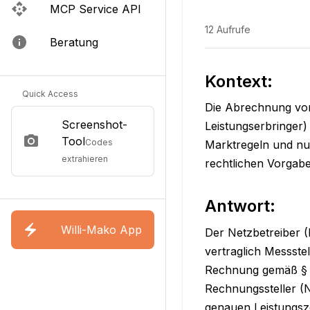
MCP Service API
12
Aufrufe
Beratung
Kontext:
Quick Access
Die Abrechnung von 
Screenshot-
Leistungserbringer)
Tool
Codes
Marktregeln und nut
extrahieren
rechtlichen Vorgabe
Antwort:
Willi-Mako App
Der Netzbetreiber (
vertraglich Messste
Rechnung gemäß § 3
Rechnungssteller (
genauen Leistungsze