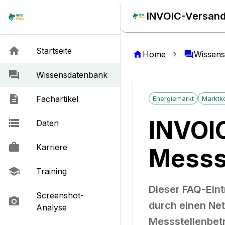
INVOIC-Versand
Startseite
Home
Wissen
Wissensdatenbank
Fachartikel
Energiemarkt
Marktk
INVOI
Daten
Karriere
Messs
Training
Dieser FAQ-Ein
Screenshot-
durch einen Net
Analyse
Messstellenbet