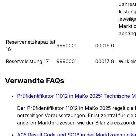
Jahres
leistun
jeweili
Marktlo
abhäng
Reservenetzkapazität
9990001
00016 0
16
Reserveleistung 17
9990001
00017 8
Wirklei
Verwandte FAQs
Prüfidentifikator 11012 in MaKo 2025: Technische 
Der Prüfidentifikator 11012 in MaKo 2025 regelt di
netzseitiger Voraussetzungen. Er ist zentral für 
anderen Marktprozessen wie der Bilanzkreiszuord
A05 Result Code und SG18 in der Marktkommunika