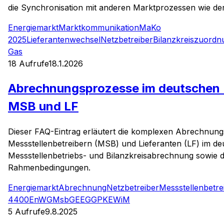
die Synchronisation mit anderen Marktprozessen wie d
Energiemarkt
Marktkommunikation
MaKo
2025
Lieferantenwechsel
Netzbetreiber
Bilanzkreiszuordn
Gas
18
Aufrufe
18.1.2026
Abrechnungsprozesse im deutschen 
MSB und LF
Dieser FAQ-Eintrag erläutert die komplexen Abrechnun
Messstellenbetreibern (MSB) und Lieferanten (LF) im de
Messstellenbetriebs- und Bilanzkreisabrechnung sowie 
Rahmenbedingungen.
Energiemarkt
Abrechnung
Netzbetreiber
Messstellenbetre
4400
EnWG
MsbG
EEG
GPKE
WiM
5
Aufrufe
9.8.2025