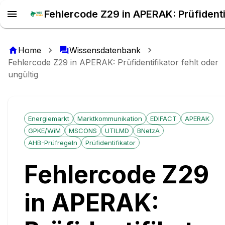
Home
Wissensdatenbank
Fehlercode Z29 in APERAK: Prüfidentifikator fehlt oder
ungültig
Energiemarkt
Marktkommunikation
EDIFACT
APERAK
GPKE/WiM
MSCONS
UTILMD
BNetzA
AHB-Prüfregeln
Prüfidentifikator
Fehlercode Z29
in APERAK: