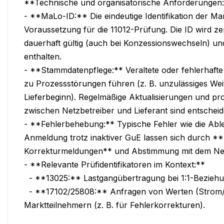
**Technische und organisatorische Anforderungen:
- **MaLo-ID:** Die eindeutige Identifikation der Mark
Voraussetzung für die 11012-Prüfung. Die ID wird zen
dauerhaft gültig (auch bei Konzessionswechseln) und
enthalten.

- **Stammdatenpflege:** Veraltete oder fehlerhaf
zu Prozessstörungen führen (z. B. unzulässiges Wei
Lieferbeginn). Regelmäßige Aktualisierungen und pr
zwischen Netzbetreiber und Lieferant sind entscheid
- **Fehlerbehebung:** Typische Fehler wie die Ab
Anmeldung trotz inaktiver GuE lassen sich durch 
Korrekturmeldungen** und Abstimmung mit dem Net
- **Relevante Prüfidentifikatoren im Kontext:**

  - **13025:** Lastgangübertragung bei 1:1-Beziehungen (MSB → ÜNB).

  - **17102/25808:** Anfragen von Werten (Strom/Gas) zwischen 
Marktteilnehmern (z. B. für Fehlerkorrekturen).
