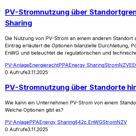
PV-Stromnutzung über Standortgrenz
Sharing
Die Nutzung von PV-Strom an einem anderen Standort al
Eintrag erläutert die Optionen bilanzielle Durchleitun
EnWG und beleuchtet die regulatorischen und technisc
PV-Anlage
Energierecht
PPA
Energy Sharing
StromNZV
EE
0
Aufrufe
3.11.2025
PV-Stromnutzung über Standorte h
Wie kann ein Unternehmen PV-Strom von einem Standort
Welche Optionen gibt es?
PV-Anlage
PPA
Energy Sharing
§42c EnWG
StromNZV
0
Aufrufe
3.11.2025