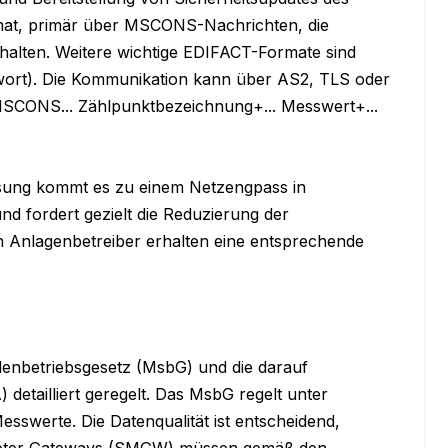
mat, primär über MSCONS-Nachrichten, die 
alten. Weitere wichtige EDIFACT-Formate sind 
rt). Die Kommunikation kann über AS2, TLS oder 
MSCONS... Zählpunktbezeichnung+... Messwert+... 
isung kommt es zu einem Netzengpass in 
d fordert gezielt die Reduzierung der 
n Anlagenbetreiber erhalten eine entsprechende 
enbetriebsgesetz (MsbG) und die darauf 
tailliert geregelt. Das MsbG regelt unter 
sswerte. Die Datenqualität ist entscheidend, 
 Meter Gateways (SMGW) müssen gemäß den 