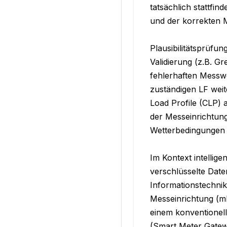
tatsächlich stattfin
und der korrekten M
Plausibilitätsprüfu
Validierung (z.B. G
fehlerhaften Messwe
zuständigen LF weit
Load Profile (CLP) 
der Messeinrichtung
Wetterbedingungen g
Im Kontext intellig
verschlüsselte Date
Informationstechnik
Messeinrichtung (m
einem konventionel
(Smart Meter Gatewa