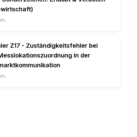
wirtschaft)
0
%
ler Z17 - Zuständigkeitsfehler bei
Messlokationszuordnung in der
marktkommunikation
0
%