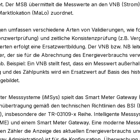
det. Der MSB übermittelt die Messwerte an den VNB (Strom) bz
arktlokation (MaLo) zuordnet. 

ngen umfassen verschiedene Arten von Validierungen, wie for
renzwertprüfung) und zeitliche Konsistenzprüfung (z.B. Verg
rten erfolgt eine Ersatzwertbildung. Der VNB bzw. NB leit
er, der sie für die Abrechnung des Energieverbrauchs verw
ab. Beispiel: Ein VNB stellt fest, dass ein Messwert außerh
 und des Zählpunkts wird ein Ersatzwert auf Basis des hist
ebildet.

enter Messsysteme (iMSys) spielt das Smart Meter Gateway (
nübertragung gemäß den technischen Richtlinien des BSI (B
), insbesondere der TR-03109-x Reihe. Intelligente Messs
ME) und einem Smart Meter Gateway. Eine moderne Messei
len Zähler die Anzeige des aktuellen Energieverbrauchs u
y Administration) ist für die Konfiguration, Überwachung u