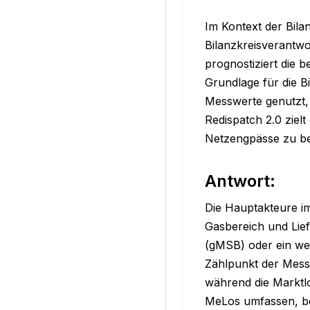
Im Kontext der Bilanz
Bilanzkreisverantwo
prognostiziert die b
Grundlage für die B
Messwerte genutzt, 
Redispatch 2.0 ziel
Netzengpässe zu be
Antwort:
Die Hauptakteure im
Gasbereich und Lief
(gMSB) oder ein wet
Zählpunkt der Messl
während die Marktl
MeLos umfassen, bei