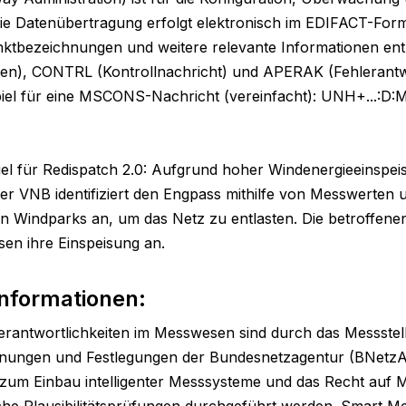
e Datenübertragung erfolgt elektronisch im EDIFACT-For
ktbezeichnungen und weitere relevante Informationen enth
), CONTRL (Kontrollnachricht) und APERAK (Fehlerantwo
piel für eine MSCONS-Nachricht (vereinfacht): UNH+...:D:
iel für Redispatch 2.0: Aufgrund hoher Windenergieeinspe
r VNB identifiziert den Engpass mithilfe von Messwerten un
on Windparks an, um das Netz zu entlasten. Die betroffene
en ihre Einspeisung an.
Informationen:
rantwortlichkeiten im Messwesen sind durch das Messstell
ungen und Festlegungen der Bundesnetzagentur (BNetzA) de
 zum Einbau intelligenter Messsysteme und das Recht auf Me
he Plausibilitätsprüfungen durchgeführt werden. Smart