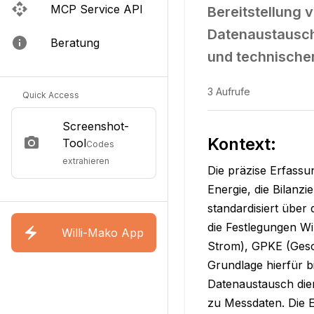
MCP Service API
Bereitstellung 
Datenaustausch
Beratung
und technischer
3
Aufrufe
Quick Access
Screenshot-
Kontext:
Tool
Codes
extrahieren
Die präzise Erfassu
Energie, die Bilanz
standardisiert übe
die Festlegungen W
Willi-Mako App
Strom), GPKE (Gesc
Grundlage hierfür b
Datenaustausch dien
zu Messdaten. Die E