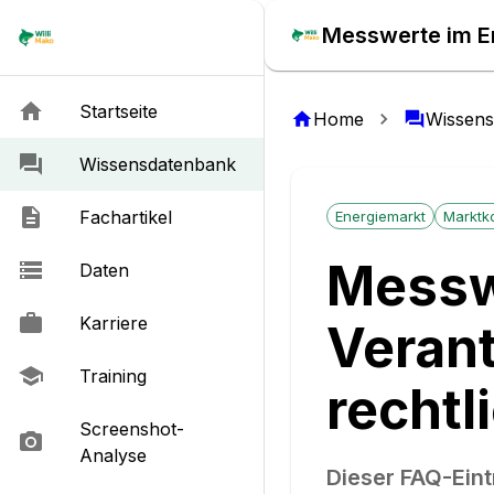
Startseite
Home
Wissen
Wissensdatenbank
Fachartikel
Energiemarkt
Marktk
Messw
Daten
Karriere
Verant
Training
rechtl
Screenshot-
Analyse
Dieser FAQ-Eint