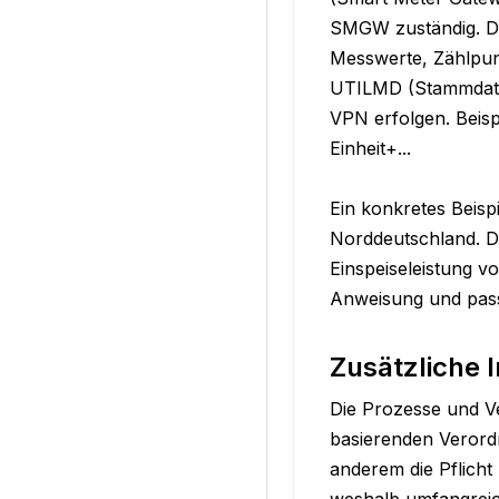
SMGW zuständig. Di
Messwerte, Zählpun
UTILMD (Stammdaten
VPN erfolgen. Beis
Einheit+... 

Ein konkretes Beisp
Norddeutschland. De
Einspeiseleistung v
Anweisung und pass
Zusätzliche 
Die Prozesse und Ve
basierenden Verordn
anderem die Pflicht
weshalb umfangreic