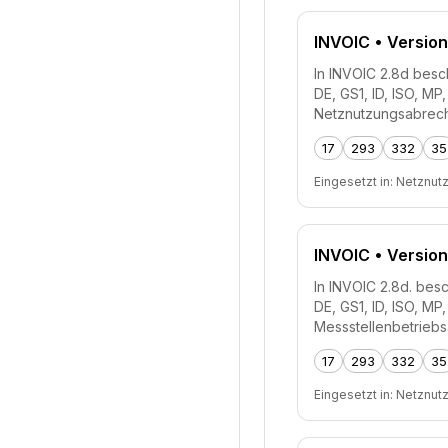
INVOIC
• Version
In INVOIC 2.8d besch
DE, GS1, ID, ISO, M
Netznutzungsabrech
17
293
332
35
Eingesetzt in:
Netznut
INVOIC
• Version
In INVOIC 2.8d. besc
DE, GS1, ID, ISO, M
Messstellenbetrieb
17
293
332
35
Eingesetzt in:
Netznut