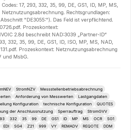
e Codes: 17, 293, 332, 35, 99, DE, GS1, ID, MP, MS,
: Netznutzungsabrechnung. Rechtsgrundlagen:
chnitt "DE3055:"). Das Feld ist verpflichtend.
0726.pdf. Prozeskontext:
VOIC 2.8d beschreibt NAD:3039 „Partner-ID“
293, 332, 35, 99, DE, GS1, ID, ISO, MP, MS, NAD,
131.pdf. Prozeskontext: Netznutzungsabrechnung
V und MsbG.
omNEV
StromNZV
Messstellenbetriebsabrechnung
erten
Anforderung von Messwerten
Lastgangdaten
ellung Konfiguration
technische Konfiguration
QUOTES
hung der Anschlussnutzung
Sperrauftrag
StromGVV
93
332
35
99
DE
GS1
ID
MP
MS
OCR
SG1
EDI
SG4
Z21
999
VY
REMADV
REQOTE
DDM