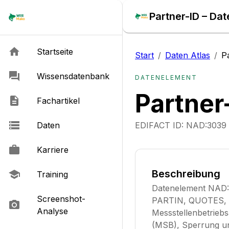
Partner-ID – Dat
Startseite
Start
/
Daten Atlas
/
P
Wissensdatenbank
DATENELEMENT
Partner
Fachartikel
Daten
EDIFACT ID:
NAD:3039
Karriere
Beschreibung
Training
Datenelement NAD:
Screenshot-
PARTIN, QUOTES, R
Analyse
Messstellenbetrieb
(MSB), Sperrung u