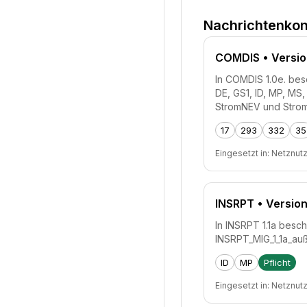
Nachrichtenkon
COMDIS
• Versio
In COMDIS 1.0e. besc
DE, GS1, ID, MP, M
StromNEV und Stro
17
293
332
35
Eingesetzt in:
Netznut
INSRPT
• Version
In INSRPT 1.1a besch
INSRPT_MIG_1_1a_au
ID
MP
Pflicht
Eingesetzt in:
Netznut