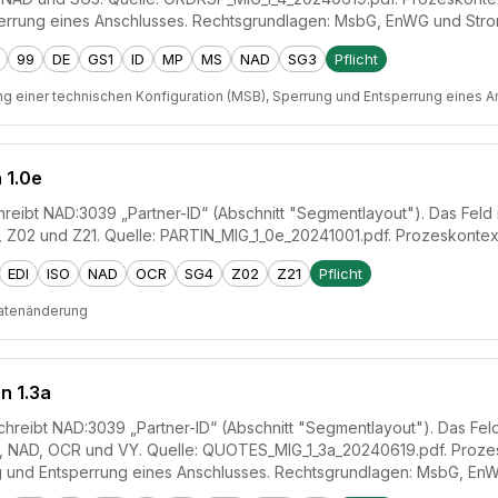
errung eines Anschlusses. Rechtsgrundlagen: MsbG, EnWG und Str
99
DE
GS1
ID
MP
MS
NAD
SG3
Pflicht
ng einer technischen Konfiguration (MSB), Sperrung und Entsperrung eines 
 1.0e
reibt NAD:3039 „Partner-ID“ (Abschnitt "Segmentlayout"). Das Feld is
, Z02 und Z21. Quelle: PARTIN_MIG_1_0e_20241001.pdf. Prozeskonte
EDI
ISO
NAD
OCR
SG4
Z02
Z21
Pflicht
tenänderung
n 1.3a
reibt NAD:3039 „Partner-ID“ (Abschnitt "Segmentlayout"). Das Feld i
P, NAD, OCR und VY. Quelle: QUOTES_MIG_1_3a_20240619.pdf. Prozesk
 und Entsperrung eines Anschlusses. Rechtsgrundlagen: MsbG, En