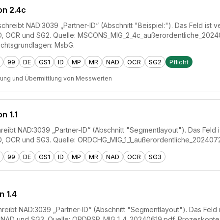
on 2.4c
reibt NAD:3039 „Partner-ID“ (Abschnitt "Beispiel:"). Das Feld ist ve
AD, OCR und SG2. Quelle: MSCONS_MIG_2_4c_außerordentliche_20240
chtsgrundlagen: MsbG.
99
DE
GS1
ID
MP
MR
NAD
OCR
SG2
Pflicht
rung und Übermittlung von Messwerten
n 1.1
eibt NAD:3039 „Partner-ID“ (Abschnitt "Segmentlayout"). Das Feld ist
AD, OCR und SG3. Quelle: ORDCHG_MIG_1_1_außerordentliche_2024072
99
DE
GS1
ID
MP
MR
NAD
OCR
SG3
n 1.4
eibt NAD:3039 „Partner-ID“ (Abschnitt "Segmentlayout"). Das Feld is
, NAD und SG3. Quelle: ORDRSP_MIG_1_4_20240619.pdf. Prozeskontext