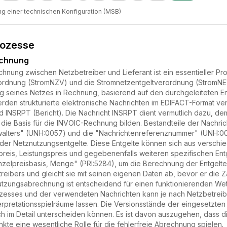
ng einer technischen Konfiguration (MSB)
rozesse
echnung
nung zwischen Netzbetreiber und Lieferant ist ein essentieller Pr
dnung (StromNZV) und die Stromnetzentgeltverordnung (StromNEV) r
ng seines Netzes in Rechnung, basierend auf den durchgeleiteten 
rden strukturierte elektronische Nachrichten im EDIFACT-Format v
 INSRPT (Bericht). Die Nachricht INSRPT dient vermutlich dazu, de
 die Basis für die INVOIC-Rechnung bilden. Bestandteile der Nachr
lters" (UNH:0057) und die "Nachrichtenreferenznummer" (UNH:0026
ung der Netznutzungsentgelte. Diese Entgelte können sich aus ver
preis, Leistungspreis und gegebenenfalls weiteren spezifischen Entg
nzelpreisbasis, Menge" (PRI:5284), um die Berechnung der Entgelte 
ibers und gleicht sie mit seinen eigenen Daten ab, bevor er die Z
tzungsabrechnung ist entscheidend für einen funktionierenden We
zesses und der verwendeten Nachrichten kann je nach Netzbetreiber
rpretationsspielräume lassen. Die Versionsstände der eingesetzten N
ch im Detail unterscheiden können. Es ist davon auszugehen, dass d
te eine wesentliche Rolle für die fehlerfreie Abrechnung spielen.