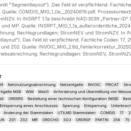
nitt "Segmentlayout"). Das Feld ist verpflichtend. Fachlich
 Quelle: COMDIS_MIG_1_0e__20240619.pdf. Prozeskontext
NZV. In INSRPT 1.1a beschreibt NAD:3039 „Partner-ID“ (Abs
D und MP. Quelle: INSRPT_MIG_1_1a_außerordentliche_2024
hnung. Rechtsgrundlagen: StromNEV und StromNZV. In IN
layout"). Das Feld ist verpflichtend. Fachliche Codes: 17, 
und Z02. Quelle: INVOIC_MIG_2.8d_Fehlerkorrektur_20250
triebsabrechnung. Rechtsgrundlagen: StromNEV, StromNZ
r
39
Netznutzungsabrechnung
Netzentgelte
INVOIC
PRICAT
Str
ntgelte MSB
WiM
MsbG
Anforderung und Übermittlung von Messw
NS
ORDERS
Bestellung einer technischen Konfiguration (MSB)
Best
Entsperrung eines Anschlusses
Sperrung
Entsperrung
Unterbrec
Änderung der Stammdaten
UTILMD Stammdaten
COMDIS
17
2
UN
Z01
Z02
MR
ORDCHG
SG3
ORDRSP
PARTIN
256
70