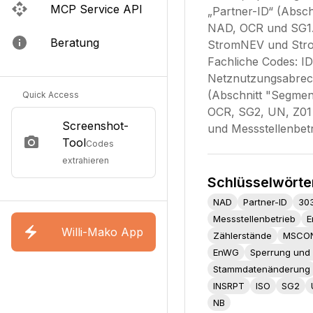
MCP Service API
„Partner-ID“ (Absch
NAD, OCR und SG1.
Beratung
StromNEV und Strom
Fachliche Codes: I
Netznutzungsabrec
(Abschnitt "Segment
Quick Access
OCR, SG2, UN, Z01 
Screenshot-
und Messstellenbe
Tool
Codes
extrahieren
Schlüsselwörte
NAD
Partner-ID
30
Messstellenbetrieb
E
Willi-Mako App
Zählerstände
MSCO
EnWG
Sperrung und 
Stammdatenänderung
INSRPT
ISO
SG2
NB