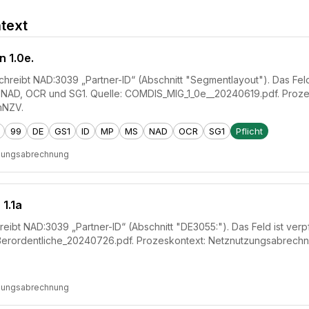
text
n 1.0e.
hreibt NAD:3039 „Partner-ID“ (Abschnitt "Segmentlayout"). Das Feld i
S, NAD, OCR und SG1. Quelle: COMDIS_MIG_1_0e__20240619.pdf. Proz
mNZV.
99
DE
GS1
ID
MP
MS
NAD
OCR
SG1
Pflicht
zungsabrechnung
 1.1a
reibt NAD:3039 „Partner-ID“ (Abschnitt "DE3055:"). Das Feld ist verp
ßerordentliche_20240726.pdf. Prozeskontext: Netznutzungsabrech
zungsabrechnung