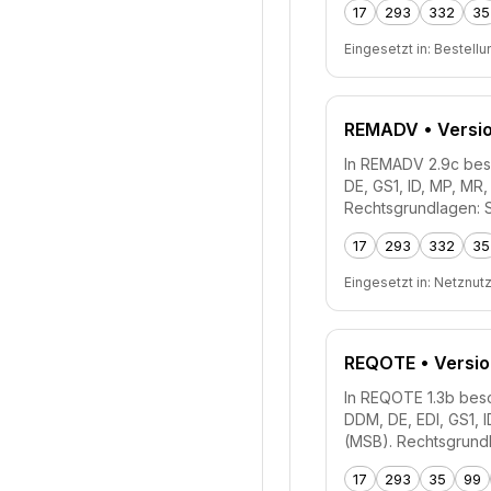
17
293
332
35
Eingesetzt in:
Bestellu
REMADV
• Versi
In REMADV 2.9c besch
DE, GS1, ID, MP, M
Rechtsgrundlagen: 
17
293
332
35
Eingesetzt in:
Netznut
REQOTE
• Versio
In REQOTE 1.3b besch
DDM, DE, EDI, GS1, 
(MSB). Rechtsgrund
17
293
35
99