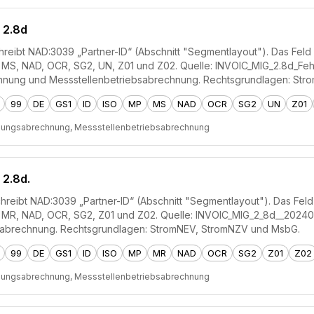
 2.8d
reibt NAD:3039 „Partner-ID“ (Abschnitt "Segmentlayout"). Das Feld is
P, MS, NAD, OCR, SG2, UN, Z01 und Z02. Quelle: INVOIC_MIG_2.8d_Feh
nung und Messstellenbetriebsabrechnung. Rechtsgrundlagen: Str
99
DE
GS1
ID
ISO
MP
MS
NAD
OCR
SG2
UN
Z01
zungsabrechnung, Messstellenbetriebsabrechnung
 2.8d.
hreibt NAD:3039 „Partner-ID“ (Abschnitt "Segmentlayout"). Das Feld i
P, MR, NAD, OCR, SG2, Z01 und Z02. Quelle: INVOIC_MIG_2_8d__202
sabrechnung. Rechtsgrundlagen: StromNEV, StromNZV und MsbG.
99
DE
GS1
ID
ISO
MP
MR
NAD
OCR
SG2
Z01
Z02
zungsabrechnung, Messstellenbetriebsabrechnung