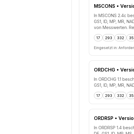
MSCONS
• Versi
In MSCONS 2.4c besch
GS1, ID, MP, MR, N
von Messwerten. Re
17
293
332
35
Eingesetzt in:
Anforde
ORDCHG
• Versio
In ORDCHG 1.1 beschr
GS1, ID, MP, MR, N
17
293
332
35
ORDRSP
• Versio
In ORDRSP 1.4 beschr
DE, GS1, ID, MP, MS