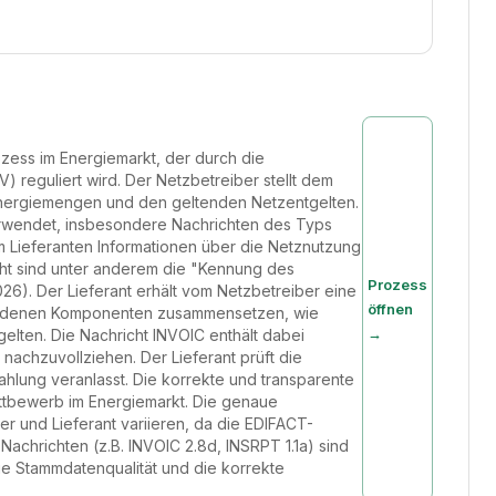
ozess im Energiemarkt, der durch die
eguliert wird. Der Netzbetreiber stellt dem
Energiemengen und den geltenden Netzentgelten.
erwendet, insbesondere Nachrichten des Typs
m Lieferanten Informationen über die Netznutzung
icht sind unter anderem die "Kennung des
Prozess
). Der Lieferant erhält vom Netzbetreiber eine
öffnen
schiedenen Komponenten zusammensetzen, wie
→
elten. Die Nachricht INVOIC enthält dabei
nachzuvollziehen. Der Lieferant prüft die
ahlung veranlasst. Die korrekte und transparente
ttbewerb im Energiemarkt. Die genaue
 und Lieferant variieren, da die EDIFACT-
achrichten (z.B. INVOIC 2.8d, INSRPT 1.1a) sind
ie Stammdatenqualität und die korrekte