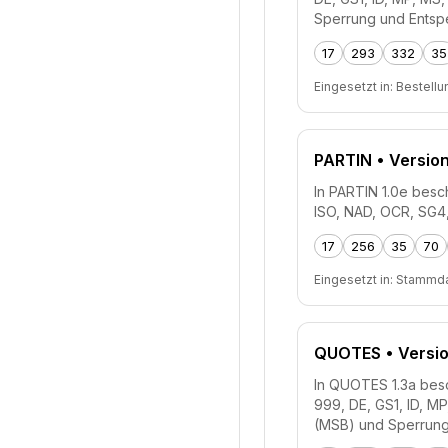
Sperrung und Entsp
17
293
332
35
Eingesetzt in:
Bestellu
PARTIN
• Version
In PARTIN 1.0e besch
ISO, NAD, OCR, SG4
17
256
35
70
Eingesetzt in:
Stammda
QUOTES
• Versio
In QUOTES 1.3a besch
999, DE, GS1, ID, M
(MSB) und Sperrung