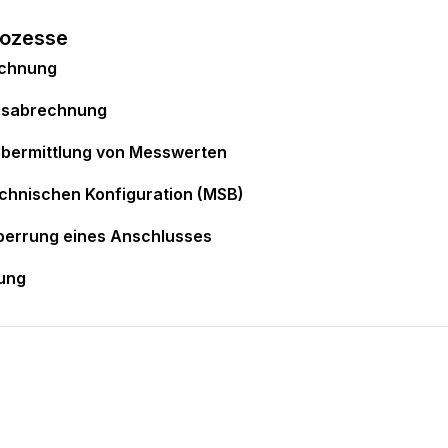
rozesse
echnung
ebsabrechnung
bermittlung von Messwerten
echnischen Konfiguration (MSB)
perrung eines Anschlusses
ung