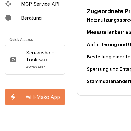
MCP Service API
Zugeordnete P
Beratung
Netznutzungsabr
Messstellenbetri
Quick Access
Anforderung und Ü
Screenshot-
Bestellung einer t
Tool
Codes
extrahieren
Sperrung und Ents
Stammdatenänder
Willi-Mako App