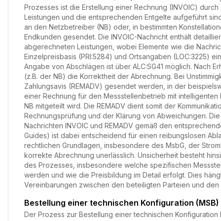
Prozesses ist die Erstellung einer Rechnung (INVOIC) durch
Leistungen und die entsprechenden Entgelte aufgeführt sin
an den Netzbetreiber (NB) oder, in bestimmten Konstellation
Endkunden gesendet. Die INVOIC-Nachricht enthält detaillier
abgerechneten Leistungen, wobei Elemente wie die Nachric
Einzelpreisbasis (PRI:5284) und Ortsangaben (LOC:3225) eine
Angabe von Abschlägen ist über ALC:SG41 möglich. Nach Er
(z.B. der NB) die Korrektheit der Abrechnung. Bei Unstimmi
Zahlungsavis (REMADV) gesendet werden, in der beispielsw
einer Rechnung für den Messstellenbetrieb mit intelligen
NB mitgeteilt wird. Die REMADV dient somit der Kommunikati
Rechnungsprüfung und der Klärung von Abweichungen. Die
Nachrichten INVOIC und REMADV gemäß den entsprechende
Guides) ist dabei entscheidend für einen reibungslosen Abl
rechtlichen Grundlagen, insbesondere des MsbG, der StromN
korrekte Abrechnung unerlässlich. Unsicherheit besteht hinsic
des Prozesses, insbesondere welche spezifischen Messstel
werden und wie die Preisbildung im Detail erfolgt. Dies häng
Vereinbarungen zwischen den beteiligten Parteien und den
Bestellung einer technischen Konfiguration (MSB)
Der Prozess zur Bestellung einer technischen Konfiguration