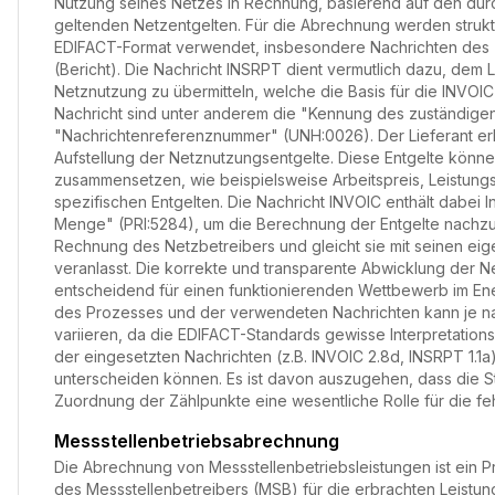
Nutzung seines Netzes in Rechnung, basierend auf den du
geltenden Netzentgelten. Für die Abrechnung werden struktu
EDIFACT-Format verwendet, insbesondere Nachrichten des
(Bericht). Die Nachricht INSRPT dient vermutlich dazu, dem 
Netznutzung zu übermitteln, welche die Basis für die INVOI
Nachricht sind unter anderem die "Kennung des zuständig
"Nachrichtenreferenznummer" (UNH:0026). Der Lieferant erhä
Aufstellung der Netznutzungsentgelte. Diese Entgelte kön
zusammensetzen, wie beispielsweise Arbeitspreis, Leistung
spezifischen Entgelten. Die Nachricht INVOIC enthält dabei I
Menge" (PRI:5284), um die Berechnung der Entgelte nachzuvo
Rechnung des Netzbetreibers und gleicht sie mit seinen ei
veranlasst. Die korrekte und transparente Abwicklung der 
entscheidend für einen funktionierenden Wettbewerb im En
des Prozesses und der verwendeten Nachrichten kann je na
variieren, da die EDIFACT-Standards gewisse Interpretation
der eingesetzten Nachrichten (z.B. INVOIC 2.8d, INSRPT 1.1a)
unterscheiden können. Es ist davon auszugehen, dass die S
Zuordnung der Zählpunkte eine wesentliche Rolle für die fe
Messstellenbetriebsabrechnung
Die Abrechnung von Messstellenbetriebsleistungen ist ein Pr
des Messstellenbetreibers (MSB) für die erbrachten Leistu