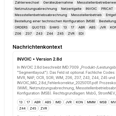
Zählerwechsel
Geräteübernahme
Messstellenbetreiberwe
Netznutzungsabrechnung
Netzentgelte
INVOIC
PRICAT
Messstellenbetriebsabrechnung
Messstellenbetrieb
Entge
Bestellung einer technischen Konfiguration (MSB)
Bestellung
ORDERS
QUOTES
EnWG
13
17
ABR
ABS
JVR
KO
Z06
Z07
Z43
Z44
Z45
ZVR
EDI
Nachrichtenkontext
INVOIC
• Version 2.8d
In INVOIC 2.8d beschreibt IMD:7009 „Produkt-/Leistungs
"Segmentlayout"). Das Feld ist optional. Fachliche Codes
MVR, NAP, OCR, SOR, WIM, Z06, Z07, Z43, Z44, Z45 und 
INVOIC_MIG_2.8d_Fehlerkorrektur_20250131.pdf. Prozesk
(WiM), Netznutzungsabrechnung, Messstellenbetriebsabr
Konfiguration (MSB). Rechtsgrundlagen: MsbG, StromNE
13
17
ABR
ABS
IMD
JVR
KON
MMM
MSB
MV
Z44
Z45
ZVR