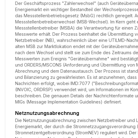
Der Geschäftsprozess "Zählerwechsel" (auch Geräteüberna
Energiemarkt ein wichtiger Bestandteil der Wechselprozes
das Messstellenbetriebsgesetz (MsbG) rechtlich geregelt. Aus
Messstellenbetreiberwechsel (MSB-Wechsel). Im Kern geht 
Messstellenbetreiber (MSBA) die Verantwortung für einen Z
Messwerte erhält. Der Prozess beinhaltet die Übermittlun
Netzbetreiber (NB), wahrscheinlich über eine UTILMD-Nach
alten MSB zur Marktlokation endet mit der Geräteübernahme
nach dem Wechsel und stellt sie zum Ende des Zeitraums de
Messwerten zum Ereignis "Geräteübernahme" wird bestätigt
und ORDERS/MSCONS (Anforderung und Übermittlung von Me
Abrechnung und dem Datenaustausch. Der Prozess ist standa
und Bilanzierung zu gewährleisten. Es ist anzunehmen, das
Nachrichten erfolgt, wobei IMD:7077 ("Beschreibungsforma
(INVOIC, ORDRSP) verwendet wird, um Informationen im Kon
beschreiben. Die genauen Details der Nachrichtenformate u
MIGs (Message Implementation Guidelines) definiert.
Netznutzungsabrechnung
Die Netznutzungsabrechnung zwischen Netzbetreiber und Lief
Energiemarkt, der durch die Stromnetzzugangsverordnung 
Stromnetzentgeltverordnung (StromNEV) reguliert wird. Der N