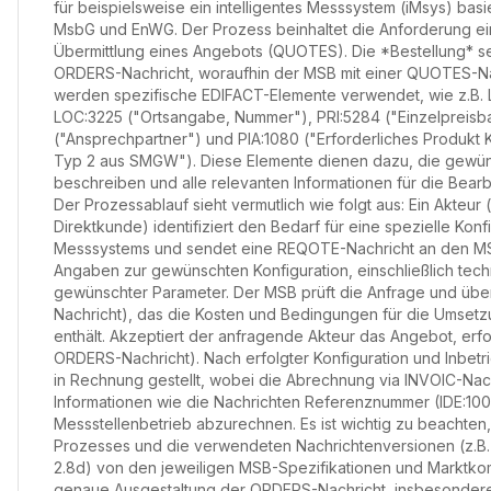
für beispielsweise ein intelligentes Messsystem (iMsys) bas
MsbG und EnWG. Der Prozess beinhaltet die Anforderung e
Übermittlung eines Angebots (QUOTES). Die *Bestellung* sel
ORDERS-Nachricht, woraufhin der MSB mit einer QUOTES-Nach
werden spezifische EDIFACT-Elemente verwendet, wie z.B. 
LOC:3225 ("Ortsangabe, Nummer"), PRI:5284 ("Einzelpreisb
("Ansprechpartner") und PIA:1080 ("Erforderliches Produkt K
Typ 2 aus SMGW"). Diese Elemente dienen dazu, die gewüns
beschreiben und alle relevanten Informationen für die Bearb
Der Prozessablauf sieht vermutlich wie folgt aus: Ein Akteur (
Direktkunde) identifiziert den Bedarf für eine spezielle Konfi
Messsystems und sendet eine REQOTE-Nachricht an den MSB. 
Angaben zur gewünschten Konfiguration, einschließlich tech
gewünschter Parameter. Der MSB prüft die Anfrage und übe
Nachricht), das die Kosten und Bedingungen für die Umset
enthält. Akzeptiert der anfragende Akteur das Angebot, erfol
ORDERS-Nachricht). Nach erfolgter Konfiguration und Inbet
in Rechnung gestellt, wobei die Abrechnung via INVOIC-Nach
Informationen wie die Nachrichten Referenznummer (IDE:10
Messstellenbetrieb abzurechnen. Es ist wichtig zu beachten
Prozesses und die verwendeten Nachrichtenversionen (z.B
2.8d) von den jeweiligen MSB-Spezifikationen und Marktkom
genaue Ausgestaltung der ORDERS-Nachricht, insbesonder