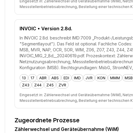
Eingesetzt in:
Zählerwechsel und Geräteübernahme (WiM), Netz
Messstellenbetriebsabrechnung, Bestellung einer technischen K
INVOIC
• Version 2.8d.
In INVOIC 2.8d. beschreibt IMD:7009 „Produkt-/Leistungs
"Segmentlayout"). Das Feld ist optional. Fachliche Codes:
MSB, MVR, NAP, OCR, SOR, WIM, Z06, Z07, Z43, Z44, Z45
INVOIC_MIG_2_8d__20240619.pdf. Prozeskontext: Zähler
Netznutzungsabrechnung, Messstellenbetriebsabrechnung
Konfiguration (MSB). Rechtsgrundlagen: MsbG, StromNE
13
17
ABR
ABS
EDI
IMD
JVR
KON
MMM
MSB
Z43
Z44
Z45
ZVR
Eingesetzt in:
Zählerwechsel und Geräteübernahme (WiM), Netz
Messstellenbetriebsabrechnung, Bestellung einer technischen K
Zugeordnete Prozesse
Zählerwechsel und Geräteübernahme (WiM)