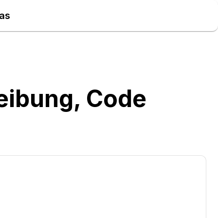
las
eibung, Code