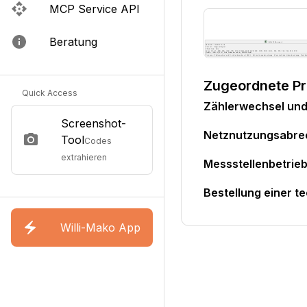
MCP Service API
Beratung
Zugeordnete P
Quick Access
Zählerwechsel un
Screenshot-
Netznutzungsabr
Tool
Codes
extrahieren
Messstellenbetri
Bestellung einer t
Willi-Mako App