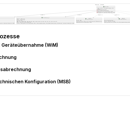
rozesse
d Geräteübernahme (WiM)
echnung
ebsabrechnung
echnischen Konfiguration (MSB)