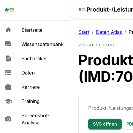
Produkt-/Leistu
Startseite
Start
/
Daten Atlas
/
P
Wissensdatenbank
VISUALISIERUNG
Produkt
Fachartikel
(IMD:7
Daten
Karriere
Training
Produkt-/Leistung
Screenshot-
Analyse
SVG öffnen
PD