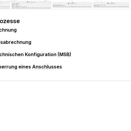
rozesse
echnung
ebsabrechnung
echnischen Konfiguration (MSB)
perrung eines Anschlusses