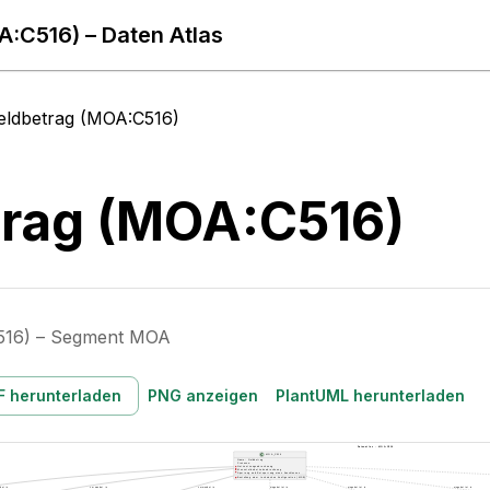
:C516) – Daten Atlas
eldbetrag (MOA:C516)
trag (MOA:C516)
516) – Segment MOA
F herunterladen
PNG anzeigen
PlantUML herunterladen