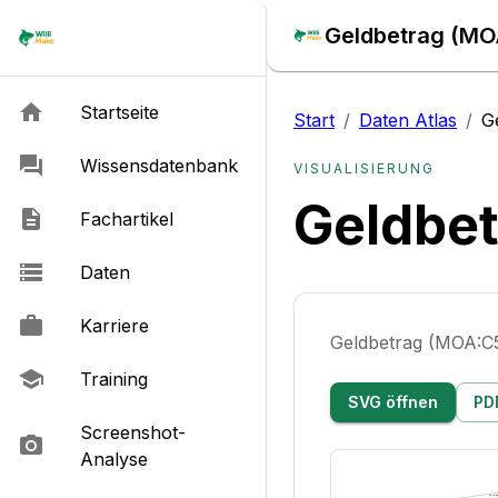
Geldbetrag (MOA
Startseite
Start
/
Daten Atlas
/
G
Wissensdatenbank
VISUALISIERUNG
Geldbe
Fachartikel
Daten
Karriere
Geldbetrag (MOA:C
Training
SVG öffnen
PD
Screenshot-
Analyse