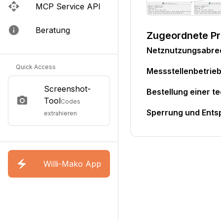
MCP Service API
Beratung
Zugeordnete P
Netznutzungsabr
Quick Access
Messstellenbetri
Screenshot-
Bestellung einer t
Tool
Codes
Sperrung und Ents
extrahieren
Willi-Mako App