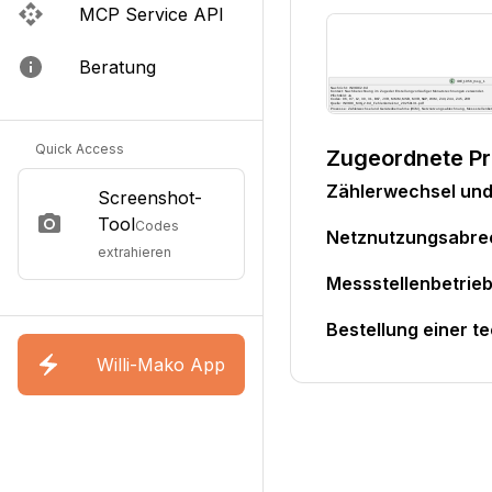
MCP Service API
Beratung
Quick Access
Zugeordnete P
Zählerwechsel un
Screenshot-
Tool
Codes
Netznutzungsabr
extrahieren
Messstellenbetri
Bestellung einer t
Willi-Mako App