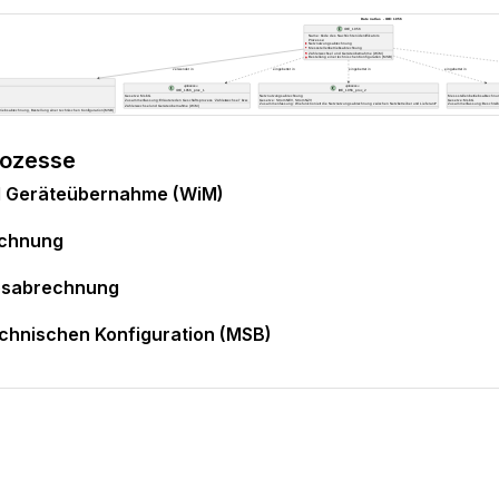
rozesse
d Geräteübernahme (WiM)
echnung
ebsabrechnung
echnischen Konfiguration (MSB)