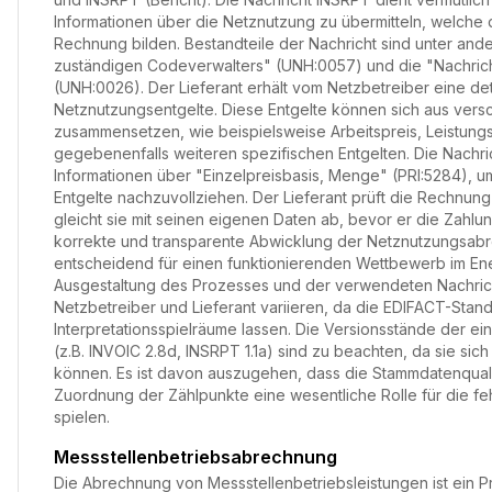
Informationen über die Netznutzung zu übermitteln, welche d
Rechnung bilden. Bestandteile der Nachricht sind unter an
zuständigen Codeverwalters" (UNH:0057) und die "Nachri
(UNH:0026). Der Lieferant erhält vom Netzbetreiber eine deta
Netznutzungsentgelte. Diese Entgelte können sich aus ve
zusammensetzen, wie beispielsweise Arbeitspreis, Leistung
gegebenenfalls weiteren spezifischen Entgelten. Die Nachri
Informationen über "Einzelpreisbasis, Menge" (PRI:5284), 
Entgelte nachzuvollziehen. Der Lieferant prüft die Rechnun
gleicht sie mit seinen eigenen Daten ab, bevor er die Zahlun
korrekte und transparente Abwicklung der Netznutzungsabr
entscheidend für einen funktionierenden Wettbewerb im En
Ausgestaltung des Prozesses und der verwendeten Nachric
Netzbetreiber und Lieferant variieren, da die EDIFACT-Stan
Interpretationsspielräume lassen. Die Versionsstände der e
(z.B. INVOIC 2.8d, INSRPT 1.1a) sind zu beachten, da sie sich
können. Es ist davon auszugehen, dass die Stammdatenquali
Zuordnung der Zählpunkte eine wesentliche Rolle für die f
spielen.
Messstellenbetriebsabrechnung
Die Abrechnung von Messstellenbetriebsleistungen ist ein Pr