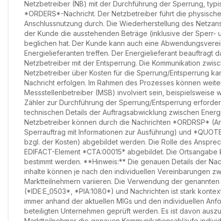
Netzbetreiber (NB) mit der Durchführung der Sperrung, typ
*ORDERS*-Nachricht. Der Netzbetreiber führt die physisch
Anschlussnutzung durch. Die Wiederherstellung des Netzans
der Kunde die ausstehenden Beträge (inklusive der Sperr- 
beglichen hat. Der Kunde kann auch eine Abwendungsvere
Energielieferanten treffen. Der Energielieferant beauftragt 
Netzbetreiber mit der Entsperrung. Die Kommunikation zwisc
Netzbetreiber über Kosten für die Sperrung/Entsperrung k
Nachricht erfolgen. Im Rahmen des Prozesses können weite
Messstellenbetreiber (MSB) involviert sein, beispielsweis
Zähler zur Durchführung der Sperrung/Entsperrung erforderli
technischen Details der Auftragsabwicklung zwischen Energi
Netzbetreiber können durch die Nachrichten *ORDRSP* (An
Sperrauftrag mit Informationen zur Ausführung) und *QUO
bzgl. der Kosten) abgebildet werden. Die Rolle des Ansprec
EDIFACT-Element *CTA:00015* abgebildet. Die Ortsangabe
bestimmt werden. **Hinweis:** Die genauen Details der Nac
inhalte können je nach den individuellen Vereinbarungen z
Marktteilnehmern variieren. Die Verwendung der genannte
(*IDE:E_0503*, *PIA:1080*) und Nachrichten ist stark kontex
immer anhand der aktuellen MIGs und den individuellen Anf
beteiligten Unternehmen geprüft werden. Es ist davon ausz
Marktteilnehmer die genauen Kommunikationsabläufe individu