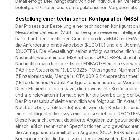
Detail erfolgt. Dies hängt stark von den individuellen Vere
beteiligten Parteien und den regulatorischen Vorgaben ab.
Bestellung einer technischen Konfiguration (MSB)
Der Prozess zur Bestellung einer technischen Konfiguration
Messstellenbetreiber (MSB) für beispielsweise ein intellige
basiert auf den rechtlichen Grundlagen des MsbG und EnWG.
die Anforderung eines Angebots (REQOTE) und die Übermit
(QUOTES). Die *Bestellung* selbst erfolgt wahrscheinlich 
Nachricht, woraufhin der MSB mit einer QUOTES-Nachricht an
Nachrichten werden spezifische EDIFACT-Elemente verwende
("Ad-hoc-Steuerkanal"), LOC:3225 ("Ortsangabe, Nummer")
("Einzelpreisbasis, Menge"), CTA:00015 ("Ansprechpartner"
("Erforderliches Produkt Konfigurationserlaubnis für Werte
Diese Elemente dienen dazu, die gewünschte Konfiguration
und alle relevanten Informationen für die Bearbeitung der Be
Der Prozessablauf sieht vermutlich wie folgt aus: Ein Akteur (
Netzbetreiber, Direktkunde) identifiziert den Bedarf für eine
eines intelligenten Messsystems und sendet eine REQOTE-N
Diese Nachricht enthält detaillierte Angaben zur gewünschte
einschließlich technischer Spezifikationen und gewünschter
die Anfrage und übermittelt ein Angebot (QUOTES-Nachricht
Bedingungen für die Umsetzung der gewünschten Konfigurati