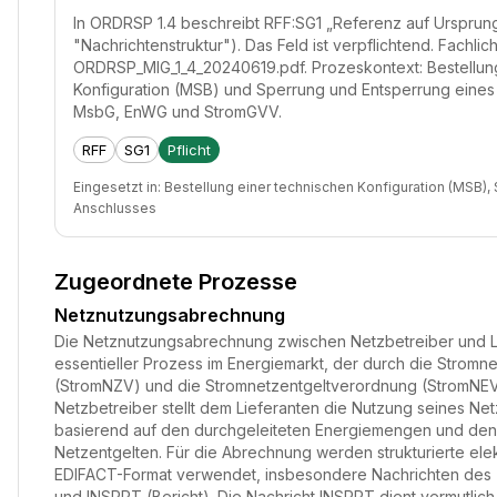
In ORDRSP 1.4 beschreibt RFF:SG1 „Referenz auf Urspru
"Nachrichtenstruktur"). Das Feld ist verpflichtend. Fachli
ORDRSP_MIG_1_4_20240619.pdf. Prozeskontext: Bestellun
Konfiguration (MSB) und Sperrung und Entsperrung eines
MsbG, EnWG und StromGVV.
RFF
SG1
Pflicht
Eingesetzt in:
Bestellung einer technischen Konfiguration (MSB),
Anschlusses
Zugeordnete Prozesse
Netznutzungsabrechnung
Die Netznutzungsabrechnung zwischen Netzbetreiber und Lie
essentieller Prozess im Energiemarkt, der durch die Stro
(StromNZV) und die Stromnetzentgeltverordnung (StromNEV) 
Netzbetreiber stellt dem Lieferanten die Nutzung seines Ne
basierend auf den durchgeleiteten Energiemengen und den
Netzentgelten. Für die Abrechnung werden strukturierte ele
EDIFACT-Format verwendet, insbesondere Nachrichten des
und INSRPT (Bericht). Die Nachricht INSRPT dient vermutlic