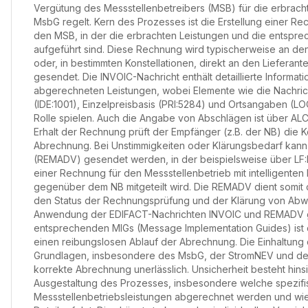
Vergütung des Messstellenbetreibers (MSB) für die erbrac
MsbG regelt. Kern des Prozesses ist die Erstellung einer R
den MSB, in der die erbrachten Leistungen und die entspre
aufgeführt sind. Diese Rechnung wird typischerweise an de
oder, in bestimmten Konstellationen, direkt an den Liefera
gesendet. Die INVOIC-Nachricht enthält detaillierte Informat
abgerechneten Leistungen, wobei Elemente wie die Nachr
(IDE:1001), Einzelpreisbasis (PRI:5284) und Ortsangaben (LO
Rolle spielen. Auch die Angabe von Abschlägen ist über AL
Erhalt der Rechnung prüft der Empfänger (z.B. der NB) die K
Abrechnung. Bei Unstimmigkeiten oder Klärungsbedarf kann
(REMADV) gesendet werden, in der beispielsweise über LF:
einer Rechnung für den Messstellenbetrieb mit intelligente
gegenüber dem NB mitgeteilt wird. Die REMADV dient somit
den Status der Rechnungsprüfung und der Klärung von Abw
Anwendung der EDIFACT-Nachrichten INVOIC und REMADV
entsprechenden MIGs (Message Implementation Guides) ist 
einen reibungslosen Ablauf der Abrechnung. Die Einhaltung 
Grundlagen, insbesondere des MsbG, der StromNEV und der 
korrekte Abrechnung unerlässlich. Unsicherheit besteht hinsic
Ausgestaltung des Prozesses, insbesondere welche spezif
Messstellenbetriebsleistungen abgerechnet werden und wie 