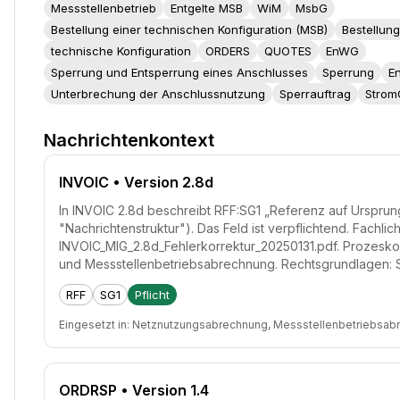
Messstellenbetrieb
Entgelte MSB
WiM
MsbG
Bestellung einer technischen Konfiguration (MSB)
Bestellung
technische Konfiguration
ORDERS
QUOTES
EnWG
Sperrung und Entsperrung eines Anschlusses
Sperrung
E
Unterbrechung der Anschlussnutzung
Sperrauftrag
Stro
Nachrichtenkontext
INVOIC
• Version 2.8d
In INVOIC 2.8d beschreibt RFF:SG1 „Referenz auf Urspru
"Nachrichtenstruktur"). Das Feld ist verpflichtend. Fachli
INVOIC_MIG_2.8d_Fehlerkorrektur_20250131.pdf. Prozesk
und Messstellenbetriebsabrechnung. Rechtsgrundlagen:
RFF
SG1
Pflicht
Eingesetzt in:
Netznutzungsabrechnung, Messstellenbetriebsab
ORDRSP
• Version 1.4