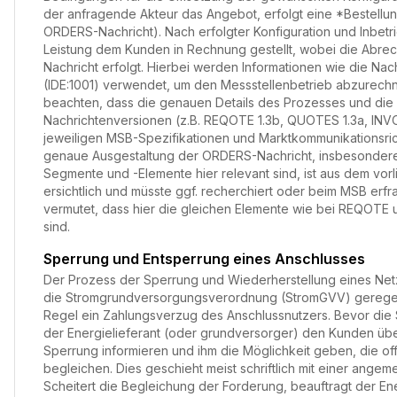
der anfragende Akteur das Angebot, erfolgt eine *Bestellun
ORDERS-Nachricht). Nach erfolgter Konfiguration und Inbet
Leistung dem Kunden in Rechnung gestellt, wobei die Abre
Nachricht erfolgt. Hierbei werden Informationen wie die N
(IDE:1001) verwendet, um den Messstellenbetrieb abzurechne
beachten, dass die genauen Details des Prozesses und di
Nachrichtenversionen (z.B. REQOTE 1.3b, QUOTES 1.3a, INV
jeweiligen MSB-Spezifikationen und Marktkommunikationsric
genaue Ausgestaltung der ORDERS-Nachricht, insbesonder
Segmente und -Elemente hier relevant sind, ist aus dem vor
ersichtlich und müsste ggf. recherchiert oder beim MSB erfr
vermutet, dass hier die gleichen Elemente wie bei REQOTE
sind.
Sperrung und Entsperrung eines Anschlusses
Der Prozess der Sperrung und Wiederherstellung eines Net
die Stromgrundversorgungsverordnung (StromGVV) geregelt. 
Regel ein Zahlungsverzug des Anschlussnutzers. Bevor die 
der Energielieferant (oder grundversorger) den Kunden üb
Sperrung informieren und ihm die Möglichkeit geben, die o
begleichen. Dies geschieht meist schriftlich mit einer angem
Scheitert die Begleichung der Forderung, beauftragt der En