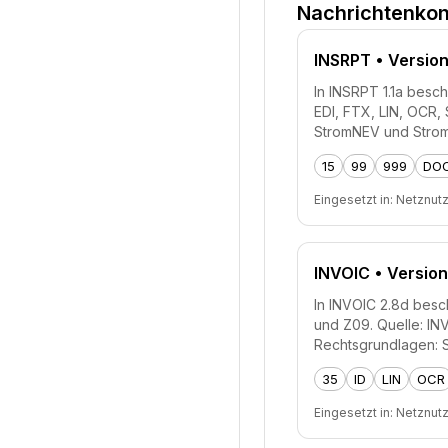
Nachrichtenkon
INSRPT
• Version
In INSRPT 1.1a besch
EDI, FTX, LIN, OCR,
StromNEV und Stro
15
99
999
DO
Eingesetzt in:
Netznut
INVOIC
• Version
In INVOIC 2.8d besch
und Z09. Quelle: I
Rechtsgrundlagen: 
35
ID
LIN
OCR
Eingesetzt in:
Netznut