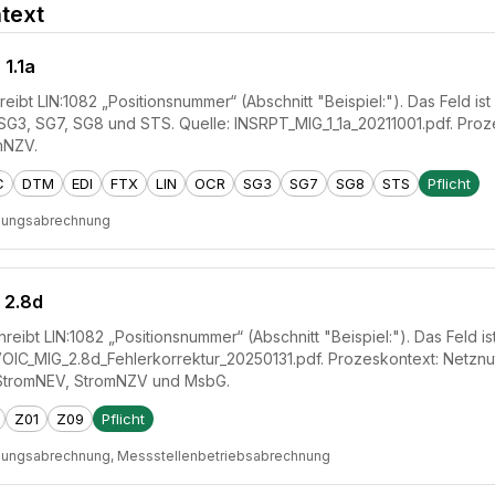
text
 1.1a
reibt LIN:1082 „Positionsnummer“ (Abschnitt "Beispiel:"). Das Feld i
 SG3, SG7, SG8 und STS. Quelle: INSRPT_MIG_1_1a_20211001.pdf. Pr
mNZV.
C
DTM
EDI
FTX
LIN
OCR
SG3
SG7
SG8
STS
Pflicht
zungsabrechnung
 2.8d
reibt LIN:1082 „Positionsnummer“ (Abschnitt "Beispiel:"). Das Feld is
NVOIC_MIG_2.8d_Fehlerkorrektur_20250131.pdf. Prozeskontext: Netz
StromNEV, StromNZV und MsbG.
Z01
Z09
Pflicht
zungsabrechnung, Messstellenbetriebsabrechnung