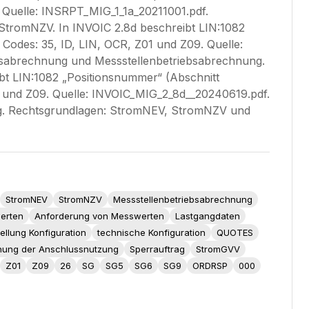
Quelle: INSRPT_MIG_1_1a_20211001.pdf.
tromNZV. In INVOIC 2.8d beschreibt LIN:1082
e Codes: 35, ID, LIN, OCR, Z01 und Z09. Quelle:
gsabrechnung und Messstellenbetriebsabrechnung.
t LIN:1082 „Positionsnummer“ (Abschnitt
Z01 und Z09. Quelle: INVOIC_MIG_2_8d__20240619.pdf.
g. Rechtsgrundlagen: StromNEV, StromNZV und
StromNEV
StromNZV
Messstellenbetriebsabrechnung
erten
Anforderung von Messwerten
Lastgangdaten
ellung Konfiguration
technische Konfiguration
QUOTES
hung der Anschlussnutzung
Sperrauftrag
StromGVV
Z01
Z09
26
SG
SG5
SG6
SG9
ORDRSP
000