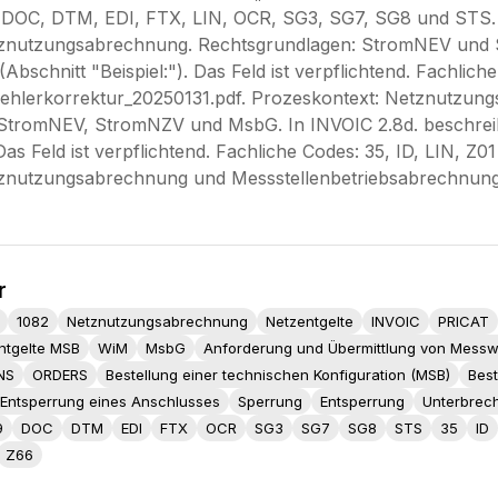
, DOC, DTM, EDI, FTX, LIN, OCR, SG3, SG7, SG8 und STS. 
znutzungsabrechnung. Rechtsgrundlagen: StromNEV und S
bschnitt "Beispiel:"). Das Feld ist verpflichtend. Fachlich
hlerkorrektur_20250131.pdf. Prozeskontext: Netznutzun
StromNEV, StromNZV und MsbG. In INVOIC 2.8d. beschreib
as Feld ist verpflichtend. Fachliche Codes: 35, ID, LIN, 
tznutzungsabrechnung und Messstellenbetriebsabrechnun
r
1082
Netznutzungsabrechnung
Netzentgelte
INVOIC
PRICAT
ntgelte MSB
WiM
MsbG
Anforderung und Übermittlung von Messw
NS
ORDERS
Bestellung einer technischen Konfiguration (MSB)
Best
Entsperrung eines Anschlusses
Sperrung
Entsperrung
Unterbrec
9
DOC
DTM
EDI
FTX
OCR
SG3
SG7
SG8
STS
35
ID
Z66