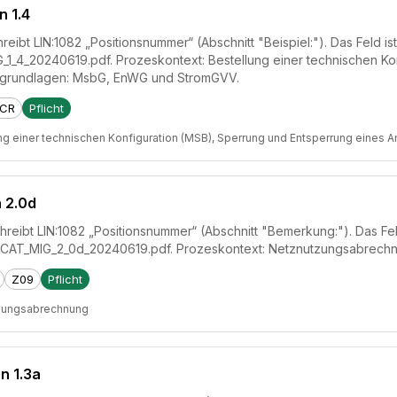
n 1.4
eibt LIN:1082 „Positionsnummer“ (Abschnitt "Beispiel:"). Das Feld i
1_4_20240619.pdf. Prozeskontext: Bestellung einer technischen Ko
sgrundlagen: MsbG, EnWG und StromGVV.
CR
Pflicht
ng einer technischen Konfiguration (MSB), Sperrung und Entsperrung eines 
 2.0d
reibt LIN:1082 „Positionsnummer“ (Abschnitt "Bemerkung:"). Das Feld
RICAT_MIG_2_0d_20240619.pdf. Prozeskontext: Netznutzungsabrech
Z09
Pflicht
zungsabrechnung
n 1.3a