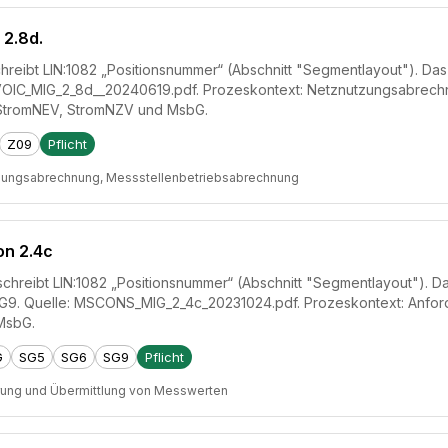
 2.8d.
hreibt LIN:1082 „Positionsnummer“ (Abschnitt "Segmentlayout"). Das F
NVOIC_MIG_2_8d__20240619.pdf. Prozeskontext: Netznutzungsabrech
StromNEV, StromNZV und MsbG.
Z09
Pflicht
zungsabrechnung, Messstellenbetriebsabrechnung
on 2.4c
hreibt LIN:1082 „Positionsnummer“ (Abschnitt "Segmentlayout"). Das 
G9. Quelle: MSCONS_MIG_2_4c_20231024.pdf. Prozeskontext: Anfor
MsbG.
G
SG5
SG6
SG9
Pflicht
rung und Übermittlung von Messwerten