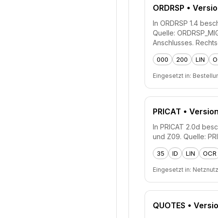
ORDRSP
• Versio
In ORDRSP 1.4 beschr
Quelle: ORDRSP_MIG_
Anschlusses. Recht
000
200
LIN
O
Eingesetzt in:
Bestellu
PRICAT
• Version
In PRICAT 2.0d besch
und Z09. Quelle: P
35
ID
LIN
OCR
Eingesetzt in:
Netznut
QUOTES
• Versio