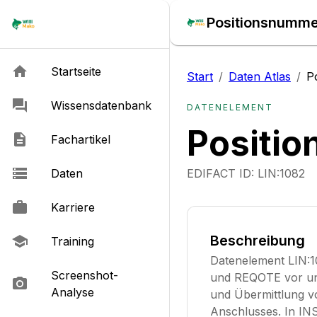
Positionsnummer
Startseite
Start
/
Daten Atlas
/
P
Wissensdatenbank
DATENELEMENT
Positi
Fachartikel
Daten
EDIFACT ID:
LIN:1082
Karriere
Beschreibung
Training
Datenelement LIN:
Screenshot-
und REQOTE vor und
Analyse
und Übermittlung v
Anschlusses. In INS