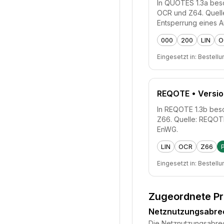
In QUOTES 1.3a besc
OCR und Z64. Quell
Entsperrung eines 
000
200
LIN
O
Eingesetzt in:
Bestellu
REQOTE
• Versio
In REQOTE 1.3b besc
Z66. Quelle: REQOTE
EnWG.
LIN
OCR
Z66
P
Eingesetzt in:
Bestellu
Zugeordnete P
Netznutzungsabr
Die Netznutzungsabrech