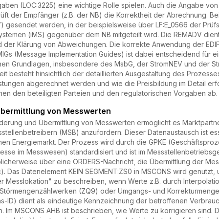
gaben (LOC:3225) eine wichtige Rolle spielen. Auch die Angabe von
üft der Empfänger (z.B. der NB) die Korrektheit der Abrechnung. B
 gesendet werden, in der beispielsweise über LF:E_0566 der Prüfs
ssystemen (iMS) gegenüber dem NB mitgeteilt wird. Die REMADV dien
 der Klärung von Abweichungen. Die korrekte Anwendung der ED
Gs (Message Implementation Guides) ist dabei entscheidend für ei
ichen Grundlagen, insbesondere des MsbG, der StromNEV und der St
heit besteht hinsichtlich der detaillierten Ausgestaltung des Prozes
stungen abgerechnet werden und wie die Preisbildung im Detail erfol
en den beteiligten Parteien und den regulatorischen Vorgaben ab.
bermittlung von Messwerten
derung und Übermittlung von Messwerten ermöglicht es Marktpartner
tellenbetreibern (MSB) anzufordern. Dieser Datenaustausch ist ess
hen Energiemarkt. Der Prozess wird durch die GPKE (Geschäftsprozes
sse im Messwesen) standardisiert und ist im Messstellenbetriebsge
blicherweise über eine ORDERS-Nachricht, die Übermittlung der 
4c). Das Datenelement KEIN SEGMENT:ZS0 in MSCONS wird genutzt,
 Messlokation" zu beschreiben, wenn Werte z.B. durch Interpolat
u Störmengenzählwerken (ZQ9) oder Umgangs- und Korrekturmengen
s-ID) dient als eindeutige Kennzeichnung der betroffenen Verbrauch
n. Im MSCONS AHB ist beschrieben, wie Werte zu korrigieren sind. Dor