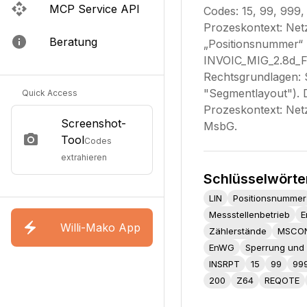
MCP Service API
Codes: 15, 99, 999
Prozeskontext: Net
Beratung
„Positionsnummer“ (A
INVOIC_MIG_2.8d_Fe
Rechtsgrundlagen: 
"Segmentlayout"). D
Quick Access
Prozeskontext: Ne
Screenshot-
MsbG.
Tool
Codes
extrahieren
Schlüsselwörte
LIN
Positionsnummer
Messstellenbetrieb
E
Willi-Mako App
Zählerstände
MSCO
EnWG
Sperrung und 
INSRPT
15
99
99
200
Z64
REQOTE