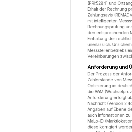
(PRI:5284) und Ortsan
Erhalt der Rechnung pr
Zahlungsavis (REMADV)
mit intelligenten Mes
Rechnungsprüfung und
den entsprechenden MI
Einhaltung der rechtl
unerlässlich. Unsicher
Messstellenbetriebslei
Vereinbarungen zwisch
Anforderung und Ü
Der Prozess der Anfor
Zählerstände von Messs
Optimierung im deutsc
die WiM (Wechselproze
Anforderung erfolgt ü
Nachricht (Version 2.
Angaben auf Ebene der
auch Informationen z
MaLo-ID (Marktlokation
diese korrigiert werde