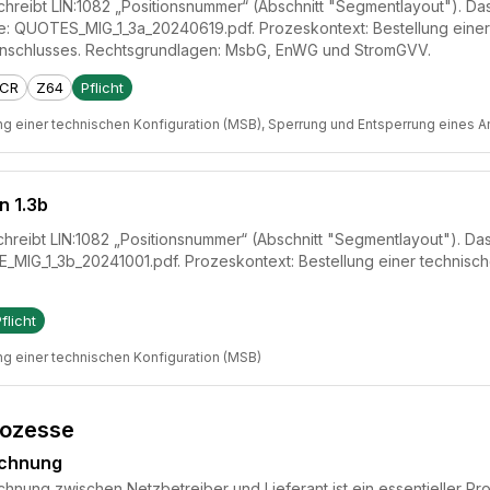
hreibt LIN:1082 „Positionsnummer“ (Abschnitt "Segmentlayout"). Das 
e: QUOTES_MIG_1_3a_20240619.pdf. Prozeskontext: Bestellung einer
Anschlusses. Rechtsgrundlagen: MsbG, EnWG und StromGVV.
CR
Z64
Pflicht
ng einer technischen Konfiguration (MSB), Sperrung und Entsperrung eines 
n 1.3b
hreibt LIN:1082 „Positionsnummer“ (Abschnitt "Segmentlayout"). Das 
_MIG_1_3b_20241001.pdf. Prozeskontext: Bestellung einer technisc
flicht
ng einer technischen Konfiguration (MSB)
rozesse
echnung
nung zwischen Netzbetreiber und Lieferant ist ein essentieller Pr