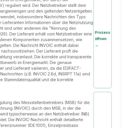
eguliert wird. Der Netzbetreiber stellt dem
Energiemengen und den geltenden Netzentgelten.
erwendet, insbesondere Nachrichten des Typs
m Lieferanten Informationen über die Netznutzung
icht sind unter anderem die "Kennung des
Prozess
). Der Lieferant erhält vom Netzbetreiber eine
öffnen
schiedenen Komponenten zusammensetzen, wie
→
elten. Die Nachricht INVOIC enthält dabei
nachzuvollziehen. Der Lieferant prüft die
ahlung veranlasst. Die korrekte und transparente
ttbewerb im Energiemarkt. Die genaue
 und Lieferant variieren, da die EDIFACT-
achrichten (z.B. INVOIC 2.8d, INSRPT 1.1a) sind
ie Stammdatenqualität und die korrekte
rgütung des Messstellenbetreibers (MSB) für die
echnung (INVOIC) durch den MSB, in der die
wird typischerweise an den Netzbetreiber (NB)
t. Die INVOIC-Nachricht enthält detaillierte
erenznummer (IDE:1001), Einzelpreisbasis