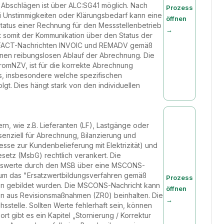
 Abschlägen ist über ALC:SG41 möglich. Nach
Prozess
ei Unstimmigkeiten oder Klärungsbedarf kann eine
öffnen
tatus einer Rechnung für den Messstellenbetrieb
→
t somit der Kommunikation über den Status der
IFACT-Nachrichten INVOIC und REMADV gemäß
nen reibungslosen Ablauf der Abrechnung. Die
romNZV, ist für die korrekte Abrechnung
ses, insbesondere welche spezifischen
gt. Dies hängt stark von den individuellen
n, wie z.B. Lieferanten (LF), Lastgänge oder
enziell für Abrechnung, Bilanzierung und
se zur Kundenbelieferung mit Elektrizität) und
setz (MsbG) rechtlich verankert. Die
Messwerte durch den MSB über eine MSCONS-
 um das "Ersatzwertbildungsverfahren gemäß
Prozess
ion gebildet wurden. Die MSCONS-Nachricht kann
öffnen
 aus Revisionsmaßnahmen (ZR0) beinhalten. Die
→
sstelle. Sollten Werte fehlerhaft sein, können
t gibt es ein Kapitel „Stornierung / Korrektur