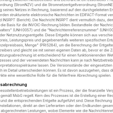
dnung (StromNZV) und die Stromnetzentgeltverordnung (StromNEV) r
ng seines Netzes in Rechnung, basierend auf den durchgeleiteten 
rden strukturierte elektronische Nachrichten im EDIFACT-Format v
 INSRPT (Bericht). Die Nachricht INSRPT dient vermutlich dazu, de
 die Basis für die INVOIC-Rechnung bilden. Bestandteile der Nachr
lters" (UNH:0057) und die "Nachrichtenreferenznummer" (UNH:0026
ung der Netznutzungsentgelte. Diese Entgelte können sich aus ver
preis, Leistungspreis und gegebenenfalls weiteren spezifischen Entg
nzelpreisbasis, Menge" (PRI:5284), um die Berechnung der Entgelte 
ibers und gleicht sie mit seinen eigenen Daten ab, bevor er die Z
tzungsabrechnung ist entscheidend für einen funktionierenden We
zesses und der verwendeten Nachrichten kann je nach Netzbetreiber
rpretationsspielräume lassen. Die Versionsstände der eingesetzten N
ch im Detail unterscheiden können. Es ist davon auszugehen, dass d
te eine wesentliche Rolle für die fehlerfreie Abrechnung spielen.
ebsabrechnung
sstellenbetriebsleistungen ist ein Prozess, der die finanzielle Ve
 gemäß MsbG regelt. Kern des Prozesses ist die Erstellung einer R
 und die entsprechenden Entgelte aufgeführt sind. Diese Rechnung 
nstellationen, direkt an den Lieferanten oder den Endkunden gesende
e abgerechneten Leistungen, wobei Elemente wie die Nachrichtenref