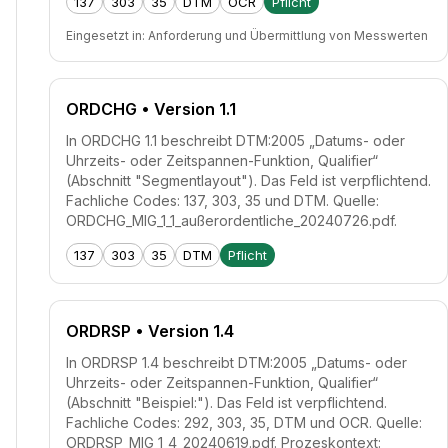
137
303
35
DTM
OCR
Pflicht
Eingesetzt in:
Anforderung und Übermittlung von Messwerten
ORDCHG
• Version 1.1
In ORDCHG 1.1 beschreibt DTM:2005 „Datums- oder
Uhrzeits- oder Zeitspannen-Funktion, Qualifier“
(Abschnitt "Segmentlayout"). Das Feld ist verpflichtend.
Fachliche Codes: 137, 303, 35 und DTM. Quelle:
ORDCHG_MIG_1_1_außerordentliche_20240726.pdf.
137
303
35
DTM
Pflicht
ORDRSP
• Version 1.4
In ORDRSP 1.4 beschreibt DTM:2005 „Datums- oder
Uhrzeits- oder Zeitspannen-Funktion, Qualifier“
(Abschnitt "Beispiel:"). Das Feld ist verpflichtend.
Fachliche Codes: 292, 303, 35, DTM und OCR. Quelle:
ORDRSP_MIG_1_4_20240619.pdf. Prozeskontext: