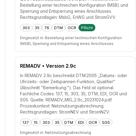
Bestellung einer technischen Konfiguration (MSB) und
Sperrung und Entsperrung eines Anschlusses.
Rechtsgrundlagen: MsbG, EnWG und StromGVV.
303
35
76
DTM
OCR
Pflicht
Eingesetzt in:
Bestellung einer technischen Konfiguration
(MSB), Sperrung und Entsperrung eines Anschlusses
REMADV
• Version 2.9c
In REMADV 2.9c beschreibt DTM:2005 „Datums- oder
Uhrzeits- oder Zeitspannen-Funktion, Qualifier“
(Abschnitt "Bemerkung:"). Das Feld ist optional.
Fachliche Codes: 137, 15, 303, 35, DTM, EDI, OCR und
SG5. Quelle: REMADV_MIG_2.9c_20231024.pdf.
Prozeskontext: Netznutzungsabrechnung.
Rechtsgrundlagen: StromNEV und StromNZV.
137
15
303
35
DTM
EDI
OCR
SG5
Eingesetzt in:
Netznutzungsabrechnung