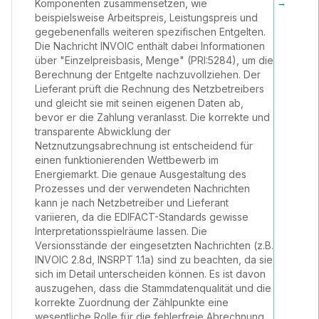
→
Komponenten zusammensetzen, wie
beispielsweise Arbeitspreis, Leistungspreis und
gegebenenfalls weiteren spezifischen Entgelten.
Die Nachricht INVOIC enthält dabei Informationen
über "Einzelpreisbasis, Menge" (PRI:5284), um die
Berechnung der Entgelte nachzuvollziehen. Der
Lieferant prüft die Rechnung des Netzbetreibers
und gleicht sie mit seinen eigenen Daten ab,
bevor er die Zahlung veranlasst. Die korrekte und
transparente Abwicklung der
Netznutzungsabrechnung ist entscheidend für
einen funktionierenden Wettbewerb im
Energiemarkt. Die genaue Ausgestaltung des
Prozesses und der verwendeten Nachrichten
kann je nach Netzbetreiber und Lieferant
variieren, da die EDIFACT-Standards gewisse
Interpretationsspielräume lassen. Die
Versionsstände der eingesetzten Nachrichten (z.B.
INVOIC 2.8d, INSRPT 1.1a) sind zu beachten, da sie
sich im Detail unterscheiden können. Es ist davon
auszugehen, dass die Stammdatenqualität und die
korrekte Zuordnung der Zählpunkte eine
wesentliche Rolle für die fehlerfreie Abrechnung