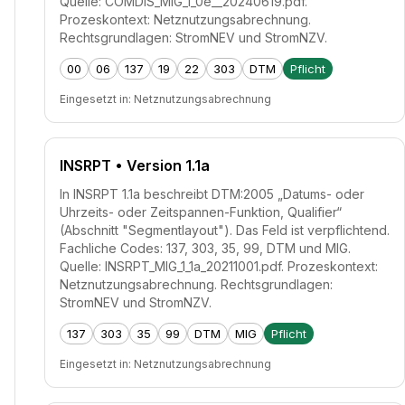
Quelle: COMDIS_MIG_1_0e__20240619.pdf.
Prozeskontext: Netznutzungsabrechnung.
Rechtsgrundlagen: StromNEV und StromNZV.
00
06
137
19
22
303
DTM
Pflicht
Eingesetzt in:
Netznutzungsabrechnung
INSRPT
• Version 1.1a
In INSRPT 1.1a beschreibt DTM:2005 „Datums- oder
Uhrzeits- oder Zeitspannen-Funktion, Qualifier“
(Abschnitt "Segmentlayout"). Das Feld ist verpflichtend.
Fachliche Codes: 137, 303, 35, 99, DTM und MIG.
Quelle: INSRPT_MIG_1_1a_20211001.pdf. Prozeskontext:
Netznutzungsabrechnung. Rechtsgrundlagen:
StromNEV und StromNZV.
137
303
35
99
DTM
MIG
Pflicht
Eingesetzt in:
Netznutzungsabrechnung