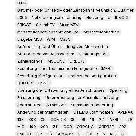
DTM
Datums- oder Uhrzeits- oder Zeitspannen-Funktion, Qualifier
2005
Netznutzungsabrechnung
Netzentgelte
INVOIC
PRICAT
StromNEV
StromNZV
Messstellenbetriebsabrechnung
Messstellenbetrieb
Entgelte MSB
WiM
MsbG
Anforderung und Übermittlung von Messwerten
Anforderung von Messwerten
Lastgangdaten
Zählerstände
MSCONS
ORDERS
Bestellung einer technischen Konfiguration (MSB)
Bestellung Konfiguration
technische Konfiguration
QUOTES
EnWG
Sperrung und Entsperrung eines Anschlusses
Sperrung
Entsperrung
Unterbrechung der Anschlussnutzung
Sperrauftrag
StromGVV
Stammdatenänderung
Änderung der Stammdaten
UTILMD Stammdaten
APERAK
137
303
35
COMDIS
00
06
19
22
INSRPT
99
MIG
102
203
Z11
OCR
ORDCHG
ORDRSP
292
PARTIN
157
76
REMADV
15
EDI
SG5
REQOTE