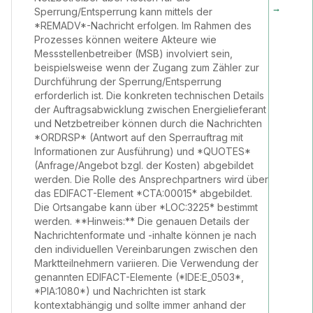
→
Sperrung/Entsperrung kann mittels der
*REMADV*-Nachricht erfolgen. Im Rahmen des
Prozesses können weitere Akteure wie
Messstellenbetreiber (MSB) involviert sein,
beispielsweise wenn der Zugang zum Zähler zur
Durchführung der Sperrung/Entsperrung
erforderlich ist. Die konkreten technischen Details
der Auftragsabwicklung zwischen Energielieferant
und Netzbetreiber können durch die Nachrichten
*ORDRSP* (Antwort auf den Sperrauftrag mit
Informationen zur Ausführung) und *QUOTES*
(Anfrage/Angebot bzgl. der Kosten) abgebildet
werden. Die Rolle des Ansprechpartners wird über
das EDIFACT-Element *CTA:00015* abgebildet.
Die Ortsangabe kann über *LOC:3225* bestimmt
werden. **Hinweis:** Die genauen Details der
Nachrichtenformate und -inhalte können je nach
den individuellen Vereinbarungen zwischen den
Marktteilnehmern variieren. Die Verwendung der
genannten EDIFACT-Elemente (*IDE:E_0503*,
*PIA:1080*) und Nachrichten ist stark
kontextabhängig und sollte immer anhand der