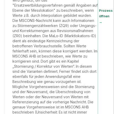
wird genutzt, um das
"Ersatzwertbildungsverfahren gemäß Angaben auf
Ebene der Messlokation" zu beschreiben, wenn
Prozess
Werte z.B. durch Interpolation gebildet wurden.
öffnen
Die MSCONS-Nachricht kann auch Informationen
→
zu Störmengenzählwerken (ZQ9) oder Umgangs-
und Korrekturmengen aus Revisionsmaßnahmen
(ZR0) beinhalten. Die MaLo-ID (Marktlokations-ID)
dient als eindeutige Kennzeichnung der
betroffenen Verbrauchsstelle. Sollten Werte
fehlerhaft sein, können diese korrigiert werden. Im
MSCONS AHB ist beschrieben, wie Werte zu
korrigieren sind. Dort gibt es ein Kapitel
„Stornierung / Korrektur von Werten“. In diesem
sind die Varianten definiert. Ferner findet sich dort
ebenfalls für jeden Anwendungsfall eine
Beschreibung wie genau vorzugehen ist.
Mögliche Vorgehensweisen sind die Stornierung
und der Neuversand, die Überschreibung von
Werten oder der Neuversand von Werten mit
Referenzierung auf die vorherige Nachricht. Die
genaue Vorgehensweise ist im MSCONS AHB
beschrieben (Unsicherheit: Es ist nicht immer