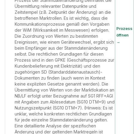
Prozess der Stammdatenänderung beinhaltet die
Übermittlung relevanter Datenpunkte und
Zeitstempel (z.B. Zeitpunkt der Änderung) an die
betroffenen Marktrollen. Es ist wichtig, dass die
Kommunikationsprozesse gemäß den Vorgaben
Prozess
der WiM (Wirksamkeit im Messwesen) erfolgen.
öffnen
Die Zuordnung von Werten zu bestimmten
→
Ereignissen, wie einem Gerätewechsel, ergibt sich
beim Empfänger aus der Stammdatenänderung
selbst. Die rechtlichen Grundlagen für diesen
Prozess sind in den GPKE (Geschäftsprozesse zur
Kundenbelieferung mit Elektrizität) und den
zugehörigen SD (Standarddatenaustausch)-
Dokumenten zu finden (auch wenn im Kontext
keine expliziten Gesetze genannt werden). Die
Übermittlung von Werten von der Marktlokation an
NB/LF erfolgt unter Bezugnahme auf SG1 RFF+AGI
mit Angaben zum Ablesedatum (SG10 DTM+9) und
Nutzungszeitpunkt (SG10 DTM+7). (Hinweis: Es ist
unklar, welche konkreten rechtlichen Grundlagen
für jede einzelne Stammdatenänderung gelten.
Eine detaillierte Analyse der spezifischen
Änderung und der geltenden Marktregeln ist