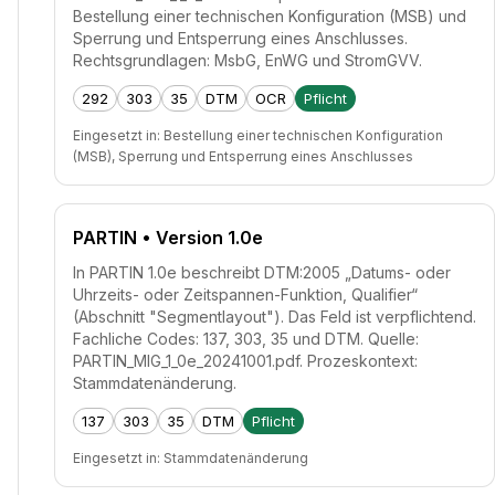
Bestellung einer technischen Konfiguration (MSB) und
Sperrung und Entsperrung eines Anschlusses.
Rechtsgrundlagen: MsbG, EnWG und StromGVV.
292
303
35
DTM
OCR
Pflicht
Eingesetzt in:
Bestellung einer technischen Konfiguration
(MSB), Sperrung und Entsperrung eines Anschlusses
PARTIN
• Version 1.0e
In PARTIN 1.0e beschreibt DTM:2005 „Datums- oder
Uhrzeits- oder Zeitspannen-Funktion, Qualifier“
(Abschnitt "Segmentlayout"). Das Feld ist verpflichtend.
Fachliche Codes: 137, 303, 35 und DTM. Quelle:
PARTIN_MIG_1_0e_20241001.pdf. Prozeskontext:
Stammdatenänderung.
137
303
35
DTM
Pflicht
Eingesetzt in:
Stammdatenänderung