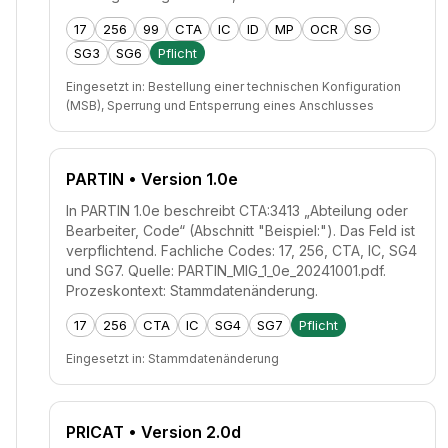
17
256
99
CTA
IC
ID
MP
OCR
SG
SG3
SG6
Pflicht
Eingesetzt in:
Bestellung einer technischen Konfiguration
(MSB), Sperrung und Entsperrung eines Anschlusses
PARTIN
• Version 1.0e
In PARTIN 1.0e beschreibt CTA:3413 „Abteilung oder
Bearbeiter, Code“ (Abschnitt "Beispiel:"). Das Feld ist
verpflichtend. Fachliche Codes: 17, 256, CTA, IC, SG4
und SG7. Quelle: PARTIN_MIG_1_0e_20241001.pdf.
Prozeskontext: Stammdatenänderung.
17
256
CTA
IC
SG4
SG7
Pflicht
Eingesetzt in:
Stammdatenänderung
PRICAT
• Version 2.0d