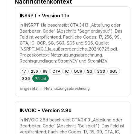
Nachrichtenkontext
INSRPT
• Version 1.1a
In INSRPT 1.1a beschreibt CTA:3413 „Abteilung oder
Bearbeiter, Code“ (Abschnitt "Segmentlayout"). Das
Feld ist verpflichtend. Fachliche Codes: 17, 256, 99,
CTA, IC, OCR, SG, SG3, SG5 und SG6. Quelle:
INSRPT_MIG_1_1a_außerordentliche_20240726.pdf.
Prozeskontext: Netznutzungsabrechnung.
Rechtsgrundlagen: StromNEV und StromNZV.
17
256
99
CTA
IC
OCR
SG
SG3
SG5
SG6
Pflicht
Eingesetzt in:
Netznutzungsabrechnung
INVOIC
• Version 2.8d
In INVOIC 2.8d beschreibt CTA:3413 „Abteilung oder
Bearbeiter, Code“ (Abschnitt "Beispiel:"). Das Feld ist
verpflichtend. Fachliche Codes: 17, 35, 99, CTA, IC,