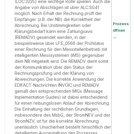
(LOC:3225) eine wichtige Rolle spielen. Auch die
Angabe von Abschlägen ist über ALC:SG41
möglich. Nach Erhalt der Rechnung prüft der
Empfänger (z.B. der NB) die Korrektheit der
Prozess
Abrechnung. Bei Unstimmigkeiten oder
öffnen
Klärungsbedarf kann eine Zahlungsavis
→
(REMADV) gesendet werden, in der
beispielsweise über LF:E_0566 der Prüfstatus
einer Rechnung für den Messstellenbetrieb mit
intelligenten Messsystemen (iMS) gegenüber
dem NB mitgeteilt wird. Die REMADV dient somit
der Kommunikation über den Status der
Rechnungsprüfung und der Klärung von
Abweichungen. Die korrekte Anwendung der
EDIFACT-Nachrichten INVOIC und REMADV
gemäß den entsprechenden MIGs (Message
Implementation Guides) ist dabei entscheidend
für einen reibungslosen Ablauf der Abrechnung.
Die Einhaltung der rechtlichen Grundlagen,
insbesondere des MsbG, der StromNEV und der
StromNZV, ist für die korrekte Abrechnung
unerlässlich. Unsicherheit besteht hinsichtlich der
detaillierten Ausgestaltung des Prozesses,