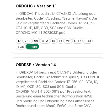
ORDCHG
• Version 1.1
In ORDCHG 1.1 beschreibt CTA:3413 „Abteilung oder
Bearbeiter, Code“ (Abschnitt "Segmentlayout"). Das
Feld ist verpflichtend. Fachliche Codes: 17, 256, 99,
CTA, IC, ID, MP, OCR, SG3 und SG6. Quelle:
ORDCHG_MIG_1_1_20230331.pdf.
17
256
99
CTA
IC
ID
MP
OCR
SG3
SG6
Pflicht
ORDRSP
• Version 1.4
In ORDRSP 1.4 beschreibt CTA:3413 „Abteilung oder
Bearbeiter, Code“ (Abschnitt "Beispiel:"). Das Feld ist
verpflichtend. Fachliche Codes: 17, 256, 99, CTA, IC,
ID, MP, OCR, SG, SG3 und SG6. Quelle:
ORDRSP_MIG_1_4_20240619.pdf. Prozeskontext:
Bestellung einer technischen Konfiguration (MSB)
und Sperrung und Entsperrung eines Anschlusses.
Rechtsgrundlagen: MsbG, EnWG und StromGVV.