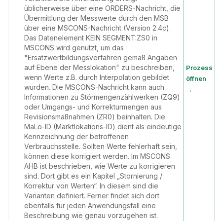
üblicherweise über eine ORDERS-Nachricht, die
Übermittlung der Messwerte durch den MSB
über eine MSCONS-Nachricht (Version 2.4c).
Das Datenelement KEIN SEGMENT:ZS0 in
MSCONS wird genutzt, um das
"Ersatzwertbildungsverfahren gemäß Angaben
auf Ebene der Messlokation" zu beschreiben,
Prozess
wenn Werte z.B. durch Interpolation gebildet
öffnen
wurden. Die MSCONS-Nachricht kann auch
→
Informationen zu Störmengenzählwerken (ZQ9)
oder Umgangs- und Korrekturmengen aus
Revisionsmaßnahmen (ZR0) beinhalten. Die
MaLo-ID (Marktlokations-ID) dient als eindeutige
Kennzeichnung der betroffenen
Verbrauchsstelle. Sollten Werte fehlerhaft sein,
können diese korrigiert werden. Im MSCONS
AHB ist beschrieben, wie Werte zu korrigieren
sind. Dort gibt es ein Kapitel „Stornierung /
Korrektur von Werten“. In diesem sind die
Varianten definiert. Ferner findet sich dort
ebenfalls für jeden Anwendungsfall eine
Beschreibung wie genau vorzugehen ist.