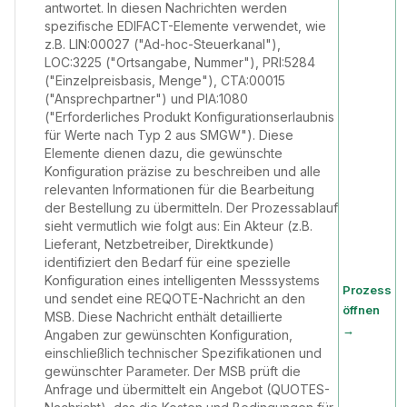
antwortet. In diesen Nachrichten werden
spezifische EDIFACT-Elemente verwendet, wie
z.B. LIN:00027 ("Ad-hoc-Steuerkanal"),
LOC:3225 ("Ortsangabe, Nummer"), PRI:5284
("Einzelpreisbasis, Menge"), CTA:00015
("Ansprechpartner") und PIA:1080
("Erforderliches Produkt Konfigurationserlaubnis
für Werte nach Typ 2 aus SMGW"). Diese
Elemente dienen dazu, die gewünschte
Konfiguration präzise zu beschreiben und alle
relevanten Informationen für die Bearbeitung
der Bestellung zu übermitteln. Der Prozessablauf
sieht vermutlich wie folgt aus: Ein Akteur (z.B.
Lieferant, Netzbetreiber, Direktkunde)
identifiziert den Bedarf für eine spezielle
Konfiguration eines intelligenten Messsystems
Prozess
und sendet eine REQOTE-Nachricht an den
öffnen
MSB. Diese Nachricht enthält detaillierte
→
Angaben zur gewünschten Konfiguration,
einschließlich technischer Spezifikationen und
gewünschter Parameter. Der MSB prüft die
Anfrage und übermittelt ein Angebot (QUOTES-