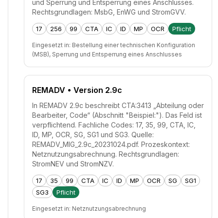
und Sperrung und Entsperrung eines Anschlusses.
Rechtsgrundlagen: MsbG, EnWG und StromGVV.
17
256
99
CTA
IC
ID
MP
OCR
Pflicht
Eingesetzt in:
Bestellung einer technischen Konfiguration
(MSB), Sperrung und Entsperrung eines Anschlusses
REMADV
• Version 2.9c
In REMADV 2.9c beschreibt CTA:3413 „Abteilung oder
Bearbeiter, Code“ (Abschnitt "Beispiel:"). Das Feld ist
verpflichtend. Fachliche Codes: 17, 35, 99, CTA, IC,
ID, MP, OCR, SG, SG1 und SG3. Quelle:
REMADV_MIG_2.9c_20231024.pdf. Prozeskontext:
Netznutzungsabrechnung. Rechtsgrundlagen:
StromNEV und StromNZV.
17
35
99
CTA
IC
ID
MP
OCR
SG
SG1
SG3
Pflicht
Eingesetzt in:
Netznutzungsabrechnung