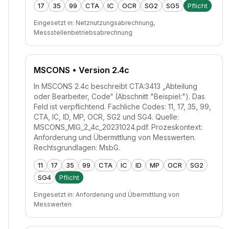
17
35
99
CTA
IC
OCR
SG2
SG5
Pflicht
Eingesetzt in:
Netznutzungsabrechnung,
Messstellenbetriebsabrechnung
MSCONS
• Version 2.4c
In MSCONS 2.4c beschreibt CTA:3413 „Abteilung
oder Bearbeiter, Code“ (Abschnitt "Beispiel:"). Das
Feld ist verpflichtend. Fachliche Codes: 11, 17, 35, 99,
CTA, IC, ID, MP, OCR, SG2 und SG4. Quelle:
MSCONS_MIG_2_4c_20231024.pdf. Prozeskontext:
Anforderung und Übermittlung von Messwerten.
Rechtsgrundlagen: MsbG.
11
17
35
99
CTA
IC
ID
MP
OCR
SG2
SG4
Pflicht
Eingesetzt in:
Anforderung und Übermittlung von
Messwerten