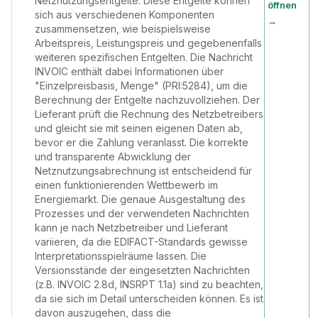
Netznutzungsentgelte. Diese Entgelte können
öffnen
sich aus verschiedenen Komponenten
→
zusammensetzen, wie beispielsweise
Arbeitspreis, Leistungspreis und gegebenenfalls
weiteren spezifischen Entgelten. Die Nachricht
INVOIC enthält dabei Informationen über
"Einzelpreisbasis, Menge" (PRI:5284), um die
Berechnung der Entgelte nachzuvollziehen. Der
Lieferant prüft die Rechnung des Netzbetreibers
und gleicht sie mit seinen eigenen Daten ab,
bevor er die Zahlung veranlasst. Die korrekte
und transparente Abwicklung der
Netznutzungsabrechnung ist entscheidend für
einen funktionierenden Wettbewerb im
Energiemarkt. Die genaue Ausgestaltung des
Prozesses und der verwendeten Nachrichten
kann je nach Netzbetreiber und Lieferant
variieren, da die EDIFACT-Standards gewisse
Interpretationsspielräume lassen. Die
Versionsstände der eingesetzten Nachrichten
(z.B. INVOIC 2.8d, INSRPT 1.1a) sind zu beachten,
da sie sich im Detail unterscheiden können. Es ist
davon auszugehen, dass die