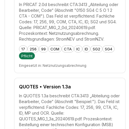
In PRICAT 2.0d beschreibt CTA:3413 „Abteilung oder
Bearbeiter, Code“ (Abschnitt "0150 SG4 C 5 O 1 2
CTA - COM"). Das Feld ist verpflichtend. Fachliche
Codes: 17, 256, 99, COM, CTA, IC, ID, SG2 und SG4.
Quelle: PRICAT_MIG_2_0d_20240619.pdf.
Prozeskontext: Netznutzungsabrechnung.
Rechtsgrundlagen: StromNEV und StromNZV.
17
256
99
COM
CTA
IC
ID
SG2
SG4
Pflicht
Eingesetzt in:
Netznutzungsabrechnung
QUOTES
• Version 1.3a
In QUOTES 1.3a beschreibt CTA:3413 „Abteilung oder
Bearbeiter, Code“ (Abschnitt "Beispiel:"). Das Feld ist
verpflichtend. Fachliche Codes: 17, 256, 99, CTA, IC,
ID, MP und OCR. Quelle:
QUOTES_MIG_1_3a_20240619.pdf. Prozeskontext:
Bestellung einer technischen Konfiguration (MSB)