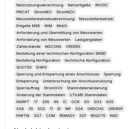
Netznutzungsabrechnung
Netzentgelte
INVOIC
PRICAT
StromNEV
StromNZV
Messstellenbetriebsabrechnung
Messstellenbetrieb
Entgelte MSB
WiM
MsbG
Anforderung und Übermittlung von Messwerten
Anforderung von Messwerten
Lastgangdaten
Zählerstände
MSCONS
ORDERS
Bestellung einer technischen Konfiguration (MSB)
Bestellung Konfiguration
technische Konfiguration
QUOTES
EnWG
Sperrung und Entsperrung eines Anschlusses
Sperrung
Entsperrung
Unterbrechung der Anschlussnutzung
Sperrauftrag
StromGVV
Stammdatenänderung
Änderung der Stammdaten
UTILMD Stammdaten
INSRPT
17
256
99
IC
OCR
SG
SG3
SG5
SG6
35
SG2
11
ID
MP
SG4
ORDCHG
ORDRSP
PARTIN
SG7
COM
REMADV
SG1
REQOTE
NAD