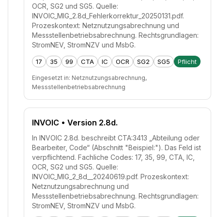
OCR, SG2 und SG5. Quelle:
INVOIC_MIG_2.8d_Fehlerkorrektur_20250131.pdf.
Prozeskontext: Netznutzungsabrechnung und
Messstellenbetriebsabrechnung. Rechtsgrundlagen:
StromNEV, StromNZV und MsbG.
17
35
99
CTA
IC
OCR
SG2
SG5
Pflicht
Eingesetzt in:
Netznutzungsabrechnung,
Messstellenbetriebsabrechnung
INVOIC
• Version 2.8d.
In INVOIC 2.8d. beschreibt CTA:3413 „Abteilung oder
Bearbeiter, Code“ (Abschnitt "Beispiel:"). Das Feld ist
verpflichtend. Fachliche Codes: 17, 35, 99, CTA, IC,
OCR, SG2 und SG5. Quelle:
INVOIC_MIG_2_8d__20240619.pdf. Prozeskontext:
Netznutzungsabrechnung und
Messstellenbetriebsabrechnung. Rechtsgrundlagen:
StromNEV, StromNZV und MsbG.