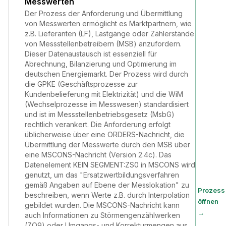
Messwerten
Der Prozess der Anforderung und Übermittlung
von Messwerten ermöglicht es Marktpartnern, wie
z.B. Lieferanten (LF), Lastgänge oder Zählerstände
von Messstellenbetreibern (MSB) anzufordern.
Dieser Datenaustausch ist essenziell für
Abrechnung, Bilanzierung und Optimierung im
deutschen Energiemarkt. Der Prozess wird durch
die GPKE (Geschäftsprozesse zur
Kundenbelieferung mit Elektrizität) und die WiM
(Wechselprozesse im Messwesen) standardisiert
und ist im Messstellenbetriebsgesetz (MsbG)
rechtlich verankert. Die Anforderung erfolgt
üblicherweise über eine ORDERS-Nachricht, die
Übermittlung der Messwerte durch den MSB über
eine MSCONS-Nachricht (Version 2.4c). Das
Datenelement KEIN SEGMENT:ZS0 in MSCONS wird
genutzt, um das "Ersatzwertbildungsverfahren
gemäß Angaben auf Ebene der Messlokation" zu
Prozess
beschreiben, wenn Werte z.B. durch Interpolation
öffnen
gebildet wurden. Die MSCONS-Nachricht kann
→
auch Informationen zu Störmengenzählwerken
(ZQ9) oder Umgangs- und Korrekturmengen aus