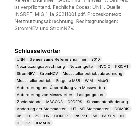
Referenznummer“ (Abschnitt "Hinweis:"). Das Feld
ist verpflichtend. Fachliche Codes: UNH. Quelle:
INSRPT_MIG_1_1a_20211001.pdf. Prozeskontext:
Netznutzungsabrechnung. Rechtsgrundlagen:
StromNEV und StromNZV.
Schlüsselwörter
UNH
Gemeinsame Referenznummer
S010
Netznutzungsabrechnung
Netzentgelte
INVOIC
PRICAT
StromNEV
StromNZV
Messstellenbetriebsabrechnung
Messstellenbetrieb
Entgelte MSB
WiM
MsbG
Anforderung und Übermittlung von Messwerten
Anforderung von Messwerten
Lastgangdaten
Zählerstände
MSCONS
ORDERS
Stammdatenänderung
Änderung der Stammdaten
UTILMD Stammdaten
COMDIS
06
19
22
UN
CONTRL
INSRPT
68
PARTIN
01
10
67
REMADV