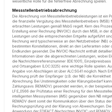
wesentliche Rolle für die fehlerfreie Abrechnung spielen.
Messstellenbetriebsabrechnung
Die Abrechnung von Messstellenbetriebsleistungen ist ein P
die finanzielle Vergütung des Messstellenbetreibers (MSB) f
erbrachten Leistungen gemäß MsbG regelt. Kern des Prozess
Erstellung einer Rechnung (INVOIC) durch den MSB, in der 
Leistungen und die entsprechenden Entgelte aufgeführt sind
Rechnung wird typischerweise an den Netzbetreiber (NB) od
bestimmten Konstellationen, direkt an den Lieferanten oder
Endkunden gesendet. Die INVOIC-Nachricht enthält detaillier
Informationen über die abgerechneten Leistungen, wobei E
die Nachrichtenreferenznummer (IDE:1001), Einzelpreisbasis
und Ortsangaben (LOC:3225) eine wichtige Rolle spielen. Au
Angabe von Abschlägen ist über ALC:SG41 möglich. Nach Erh
Rechnung prüft der Empfänger (z.B. der NB) die Korrektheit
Abrechnung. Bei Unstimmigkeiten oder Klärungsbedarf kann
Zahlungsavis (REMADV) gesendet werden, in der beispiels
LF:E_0566 der Prüfstatus einer Rechnung für den Messstelle
intelligenten Messsystemen (iMS) gegenüber dem NB mitgetei
REMADV dient somit der Kommunikation über den Status der
Rechnungsprüfung und der Klärung von Abweichungen. Die
Anwendung der EDIFACT-Nachrichten INVOIC und REMADV