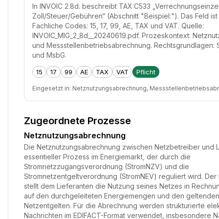
In INVOIC 2.8d. beschreibt TAX:C533 „Verrechnungseinze
Zoll/Steuer/Gebühren“ (Abschnitt "Beispiel:"). Das Feld ist
Fachliche Codes: 15, 17, 99, AE, TAX und VAT. Quelle:
INVOIC_MIG_2_8d__20240619.pdf. Prozeskontext: Netznu
und Messstellenbetriebsabrechnung. Rechtsgrundlagen:
und MsbG.
15
17
99
AE
TAX
VAT
Pflicht
Eingesetzt in:
Netznutzungsabrechnung, Messstellenbetriebsab
Zugeordnete Prozesse
Netznutzungsabrechnung
Die Netznutzungsabrechnung zwischen Netzbetreiber und Lie
essentieller Prozess im Energiemarkt, der durch die
Stromnetzzugangsverordnung (StromNZV) und die
Stromnetzentgeltverordnung (StromNEV) reguliert wird. Der
stellt dem Lieferanten die Nutzung seines Netzes in Rechnu
auf den durchgeleiteten Energiemengen und den geltende
Netzentgelten. Für die Abrechnung werden strukturierte ele
Nachrichten im EDIFACT-Format verwendet, insbesondere N