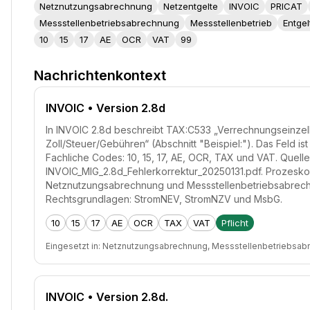
Netznutzungsabrechnung
Netzentgelte
INVOIC
PRICAT
Messstellenbetriebsabrechnung
Messstellenbetrieb
Entge
10
15
17
AE
OCR
VAT
99
Nachrichtenkontext
INVOIC
• Version 2.8d
In INVOIC 2.8d beschreibt TAX:C533 „Verrechnungseinzel
Zoll/Steuer/Gebühren“ (Abschnitt "Beispiel:"). Das Feld ist
Fachliche Codes: 10, 15, 17, AE, OCR, TAX und VAT. Quelle
INVOIC_MIG_2.8d_Fehlerkorrektur_20250131.pdf. Prozesko
Netznutzungsabrechnung und Messstellenbetriebsabrec
Rechtsgrundlagen: StromNEV, StromNZV und MsbG.
10
15
17
AE
OCR
TAX
VAT
Pflicht
Eingesetzt in:
Netznutzungsabrechnung, Messstellenbetriebsab
INVOIC
• Version 2.8d.