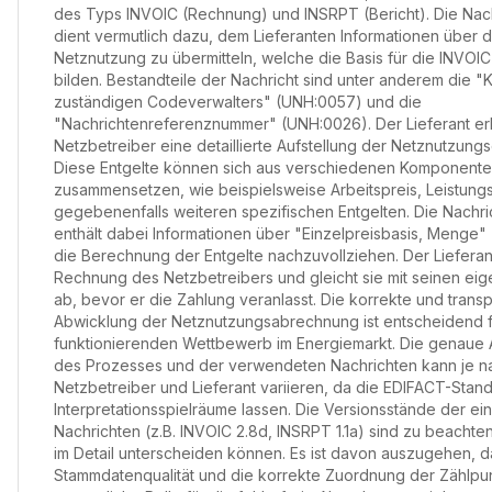
des Typs INVOIC (Rechnung) und INSRPT (Bericht). Die Nac
dient vermutlich dazu, dem Lieferanten Informationen über d
Netznutzung zu übermitteln, welche die Basis für die INVO
bilden. Bestandteile der Nachricht sind unter anderem die 
zuständigen Codeverwalters" (UNH:0057) und die
"Nachrichtenreferenznummer" (UNH:0026). Der Lieferant er
Netzbetreiber eine detaillierte Aufstellung der Netznutzungs
Diese Entgelte können sich aus verschiedenen Komponent
zusammensetzen, wie beispielsweise Arbeitspreis, Leistung
gegebenenfalls weiteren spezifischen Entgelten. Die Nachri
enthält dabei Informationen über "Einzelpreisbasis, Menge"
die Berechnung der Entgelte nachzuvollziehen. Der Lieferant
Rechnung des Netzbetreibers und gleicht sie mit seinen ei
ab, bevor er die Zahlung veranlasst. Die korrekte und trans
Abwicklung der Netznutzungsabrechnung ist entscheidend f
funktionierenden Wettbewerb im Energiemarkt. Die genaue 
des Prozesses und der verwendeten Nachrichten kann je n
Netzbetreiber und Lieferant variieren, da die EDIFACT-Stan
Interpretationsspielräume lassen. Die Versionsstände der ei
Nachrichten (z.B. INVOIC 2.8d, INSRPT 1.1a) sind zu beachten
im Detail unterscheiden können. Es ist davon auszugehen, d
Stammdatenqualität und die korrekte Zuordnung der Zählpu