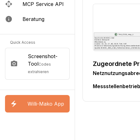
MCP Service API
Beratung
Quick Access
Screenshot-
Zugeordnete P
Tool
Codes
extrahieren
Netznutzungsabr
Messstellenbetri
Willi-Mako App