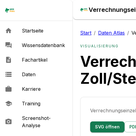
Verrechnungsein
Startseite
Start
/
Daten Atlas
/
V
Wissensdatenbank
VISUALISIERUNG
Verrech
Fachartikel
Zoll/St
Daten
Karriere
Training
Verrechnungseinzel
Screenshot-
Analyse
SVG öffnen
PD