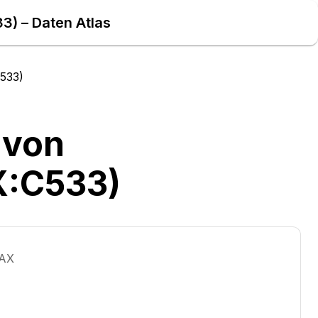
3) – Daten Atlas
533)
 von
X:C533)
TAX