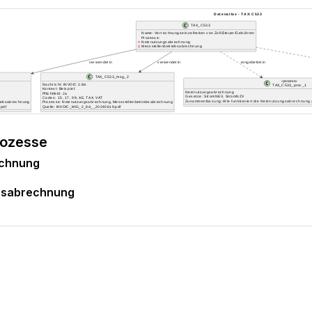
rozesse
echnung
ebsabrechnung