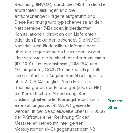
Rechnung (INVOIC) durch den MSB, in der die
erbrachten Leistungen und die
entsprechenden Entgelte aufgeführt sind.
Diese Rechnung wird typischerweise an den
Netzbetreiber (NB) oder, in bestimmten
Konstellationen, direkt an den Lieferanten
oder den Endkunden gesendet. Die INVOIC-
Nachricht enthält detaillierte Informationen
über die abgerechneten Leistungen, wobei
Elemente wie die Nachrichtenreferenznummer
(IDE:1001), Einzelpreisbasis (PRI:5284) und
Ortsangaben (LOC:3225) eine wichtige Rolle
spielen. Auch die Angabe von Abschlägen ist
über ALC:SG41 möglich. Nach Erhalt der
Rechnung prüft der Empfänger (z.B. der NB)
die Korrektheit der Abrechnung. Bei
Unstimmigkeiten oder Klärungsbedarf kann
Prozess
eine Zahlungsavis (REMADV) gesendet
öffnen
werden, in der beispielsweise über LF:E_0566
→
der Prüfstatus einer Rechnung für den
Messstellenbetrieb mit intelligenten
Messsystemen (iMS) gegenüber dem NB