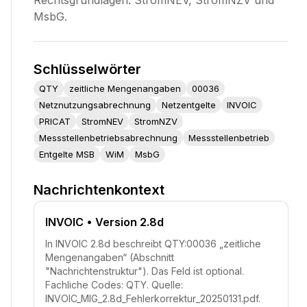
Rechtsgrundlagen: StromNEV, StromNZV und
MsbG.
Schlüsselwörter
QTY
zeitliche Mengenangaben
00036
Netznutzungsabrechnung
Netzentgelte
INVOIC
PRICAT
StromNEV
StromNZV
Messstellenbetriebsabrechnung
Messstellenbetrieb
Entgelte MSB
WiM
MsbG
Nachrichtenkontext
INVOIC
• Version 2.8d
In INVOIC 2.8d beschreibt QTY:00036 „zeitliche
Mengenangaben“ (Abschnitt
"Nachrichtenstruktur"). Das Feld ist optional.
Fachliche Codes: QTY. Quelle:
INVOIC_MIG_2.8d_Fehlerkorrektur_20250131.pdf.