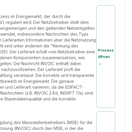
ozess im Energiemarkt, der durch die
eguliert wird. Der Netzbetreiber stellt dem
Energiemengen und den geltenden Netzentgelten.
erwendet, insbesondere Nachrichten des Typs
m Lieferanten Informationen über die Netznutzung
icht sind unter anderem die "Kennung des
Prozess
). Der Lieferant erhält vom Netzbetreiber eine
öffnen
schiedenen Komponenten zusammensetzen, wie
→
elten. Die Nachricht INVOIC enthält dabei
nachzuvollziehen. Der Lieferant prüft die
ahlung veranlasst. Die korrekte und transparente
ttbewerb im Energiemarkt. Die genaue
 und Lieferant variieren, da die EDIFACT-
achrichten (z.B. INVOIC 2.8d, INSRPT 1.1a) sind
ie Stammdatenqualität und die korrekte
rgütung des Messstellenbetreibers (MSB) für die
echnung (INVOIC) durch den MSB, in der die