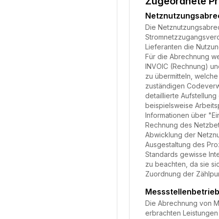
Zugeordnete P
Netznutzungsabr
Die Netznutzungsabrech
Stromnetzzugangsveror
Lieferanten die Nutzu
Für die Abrechnung we
INVOIC (Rechnung) und
zu übermitteln, welche
zuständigen Codeverwa
detaillierte Aufstell
beispielsweise Arbeits
Informationen über "Ei
Rechnung des Netzbetre
Abwicklung der Netznu
Ausgestaltung des Pro
Standards gewisse Inte
zu beachten, da sie si
Zuordnung der Zählpunk
Messstellenbetri
Die Abrechnung von Mes
erbrachten Leistungen