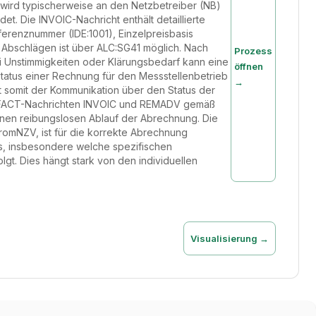
wird typischerweise an den Netzbetreiber (NB)
t. Die INVOIC-Nachricht enthält detaillierte
erenznummer (IDE:1001), Einzelpreisbasis
 Abschlägen ist über ALC:SG41 möglich. Nach
Prozess
ei Unstimmigkeiten oder Klärungsbedarf kann eine
öffnen
tatus einer Rechnung für den Messstellenbetrieb
→
t somit der Kommunikation über den Status der
IFACT-Nachrichten INVOIC und REMADV gemäß
nen reibungslosen Ablauf der Abrechnung. Die
romNZV, ist für die korrekte Abrechnung
ses, insbesondere welche spezifischen
gt. Dies hängt stark von den individuellen
Visualisierung →