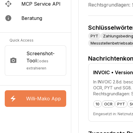
MCP Service API
Rechtsgrundlagen:
Beratung
Schlüsselwörte
PYT
Zahlungsbedingu
Quick Access
Messstellenbetriebsa
Screenshot-
Nachrichtenkon
Tool
Codes
extrahieren
INVOIC
• Version
In INVOIC 2.8d. besc
OCR, PYT und SG8. 
Rechtsgrundlagen: 
Willi-Mako App
10
OCR
PYT
S
Eingesetzt in:
Netznut