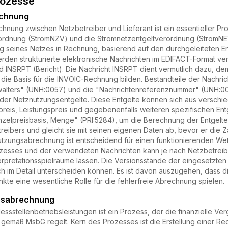
rozesse
echnung
nung zwischen Netzbetreiber und Lieferant ist ein essentieller Pr
dnung (StromNZV) und die Stromnetzentgeltverordnung (StromNEV) r
ng seines Netzes in Rechnung, basierend auf den durchgeleiteten 
rden strukturierte elektronische Nachrichten im EDIFACT-Format v
 INSRPT (Bericht). Die Nachricht INSRPT dient vermutlich dazu, de
 die Basis für die INVOIC-Rechnung bilden. Bestandteile der Nachr
lters" (UNH:0057) und die "Nachrichtenreferenznummer" (UNH:0026
ung der Netznutzungsentgelte. Diese Entgelte können sich aus ver
preis, Leistungspreis und gegebenenfalls weiteren spezifischen Entg
nzelpreisbasis, Menge" (PRI:5284), um die Berechnung der Entgelte 
ibers und gleicht sie mit seinen eigenen Daten ab, bevor er die Z
tzungsabrechnung ist entscheidend für einen funktionierenden We
zesses und der verwendeten Nachrichten kann je nach Netzbetreiber
rpretationsspielräume lassen. Die Versionsstände der eingesetzten N
ch im Detail unterscheiden können. Es ist davon auszugehen, dass d
te eine wesentliche Rolle für die fehlerfreie Abrechnung spielen.
ebsabrechnung
sstellenbetriebsleistungen ist ein Prozess, der die finanzielle Ve
 gemäß MsbG regelt. Kern des Prozesses ist die Erstellung einer R