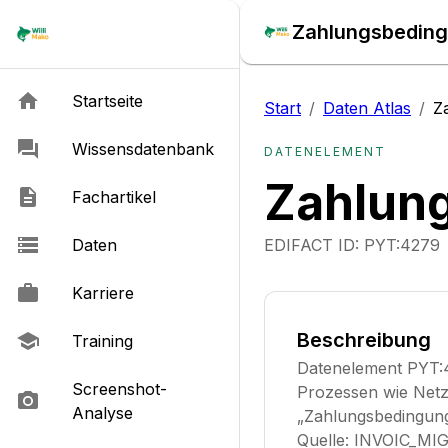
Zahlungsbedingu
Startseite
Start
/
Daten Atlas
/
Z
Wissensdatenbank
DATENELEMENT
Zahlung
Fachartikel
Daten
EDIFACT ID:
PYT:4279
Karriere
Beschreibung
Training
Datenelement PYT:42
Screenshot-
Prozessen wie Netz
Analyse
„Zahlungsbedingung,
Quelle: INVOIC_MIG