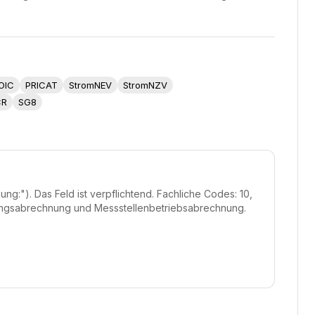
OIC
PRICAT
StromNEV
StromNZV
CR
SG8
g:"). Das Feld ist verpflichtend. Fachliche Codes: 10,
ungsabrechnung und Messstellenbetriebsabrechnung.