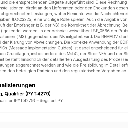
 und die entsprechenden Entgelte aufgeführt sind. Diese Rechnung 
nstellationen, direkt an den Lieferanten oder den Endkunden gesende
e abgerechneten Leistungen, wobei Elemente wie die Nachrichtenref
gaben (LOC:3225) eine wichtige Rolle spielen. Auch die Angabe von
üft der Empfänger (z.B. der NB) die Korrektheit der Abrechnung. B
 gesendet werden, in der beispielsweise über LF:E_0566 der Prüfs
ssystemen (iMS) gegenüber dem NB mitgeteilt wird. Die REMADV dien
 der Klärung von Abweichungen. Die korrekte Anwendung der ED
Gs (Message Implementation Guides) ist dabei entscheidend für ei
ichen Grundlagen, insbesondere des MsbG, der StromNEV und der St
heit besteht hinsichtlich der detaillierten Ausgestaltung des Prozes
stungen abgerechnet werden und wie die Preisbildung im Detail erfol
en den beteiligten Parteien und den regulatorischen Vorgaben ab.
ualisierungen
, Qualifier (PYT:4279)
alifier (PYT:4279) – Segment PYT