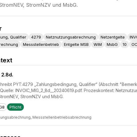
 StromNEV, StromNZV und MsbG.
r
ng, Qualifier
4279
Netznutzungsabrechnung
Netzentgelte
INV
brechnung
Messstellenbetrieb
Entgelte MSB
WiM
MsbG
10
O
text
 2.8d.
hreibt PYT:4279 „Zahlungsbedingung, Qualifier“ (Abschnitt "Bemerkun
Quelle: INVOIC_MIG_2_8d__20240619.pdf. Prozeskontext: Netznutz
StromNEV, StromNZV und MsbG.
G8
Pflicht
zungsabrechnung, Messstellenbetriebsabrechnung