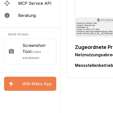
MCP Service API
Beratung
Quick Access
Screenshot-
Zugeordnete P
Tool
Codes
Netznutzungsabr
extrahieren
Messstellenbetri
Willi-Mako App