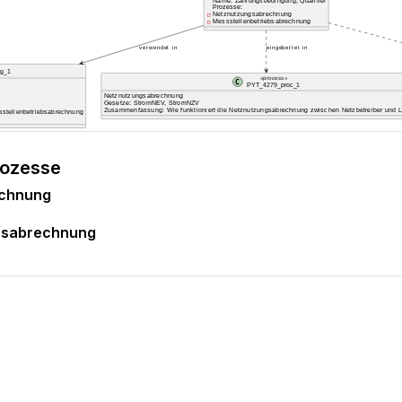
rozesse
echnung
ebsabrechnung