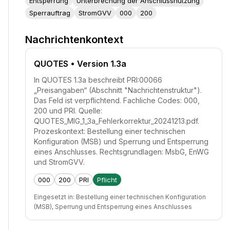
Entsperrung
Unterbrechung der Anschlussnutzung
Sperrauftrag
StromGVV
000
200
Nachrichtenkontext
QUOTES
• Version 1.3a
In QUOTES 1.3a beschreibt PRI:00066
„Preisangaben“ (Abschnitt "Nachrichtenstruktur").
Das Feld ist verpflichtend. Fachliche Codes: 000,
200 und PRI. Quelle:
QUOTES_MIG_1_3a_Fehlerkorrektur_20241213.pdf.
Prozeskontext: Bestellung einer technischen
Konfiguration (MSB) und Sperrung und Entsperrung
eines Anschlusses. Rechtsgrundlagen: MsbG, EnWG
und StromGVV.
000
200
PRI
Pflicht
Eingesetzt in:
Bestellung einer technischen Konfiguration
(MSB), Sperrung und Entsperrung eines Anschlusses