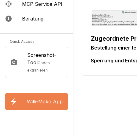
MCP Service API
Beratung
Zugeordnete P
Quick Access
Bestellung einer t
Screenshot-
Sperrung und Ents
Tool
Codes
extrahieren
Willi-Mako App