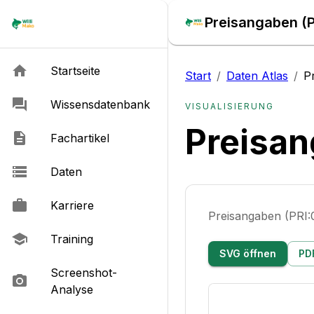
Preisangaben (P
Startseite
Start
/
Daten Atlas
/
P
Wissensdatenbank
VISUALISIERUNG
Preisan
Fachartikel
Daten
Karriere
Preisangaben (PRI
Training
SVG öffnen
PD
Screenshot-
Analyse