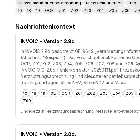
Messstellenbetriebsabrechnung
Messstellenbetrieb
Entge
10
18
19
OCR
Z01
Z02
Z03
Z04
Z05
Z06
Z0
Nachrichtenkontext
INVOIC
• Version 2.8d
In INVOIC 2.8d beschreibt GEI:9649 „Verarbeitungsinformat
(Abschnitt "Beispiel:"). Das Feld ist optional. Fachliche Code
OCR, Z01, Z02, Z03, Z04, Z05, Z06, Z07, Z08 und Z09. Qu
INVOIC_MIG_2.8d_Fehlerkorrektur_20250131.pdf. Prozesko
Netznutzungsabrechnung und Messstellenbetriebsabrec
Rechtsgrundlagen: StromNEV, StromNZV und MsbG.
10
18
19
GEI
OCR
Z01
Z02
Z03
Z04
Z05
Z09
Eingesetzt in:
Netznutzungsabrechnung, Messstellenbetriebsab
INVOIC
• Version 2.8d.