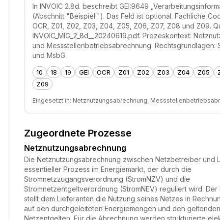
In INVOIC 2.8d. beschreibt GEI:9649 „Verarbeitungsinformat
(Abschnitt "Beispiel:"). Das Feld ist optional. Fachliche Code
OCR, Z01, Z02, Z03, Z04, Z05, Z06, Z07, Z08 und Z09. Qu
INVOIC_MIG_2_8d__20240619.pdf. Prozeskontext: Netznu
und Messstellenbetriebsabrechnung. Rechtsgrundlagen:
und MsbG.
10
18
19
GEI
OCR
Z01
Z02
Z03
Z04
Z05
Z09
Eingesetzt in:
Netznutzungsabrechnung, Messstellenbetriebsab
Zugeordnete Prozesse
Netznutzungsabrechnung
Die Netznutzungsabrechnung zwischen Netzbetreiber und Lie
essentieller Prozess im Energiemarkt, der durch die
Stromnetzzugangsverordnung (StromNZV) und die
Stromnetzentgeltverordnung (StromNEV) reguliert wird. Der
stellt dem Lieferanten die Nutzung seines Netzes in Rechnu
auf den durchgeleiteten Energiemengen und den geltende
Netzentgelten. Für die Abrechnung werden strukturierte ele