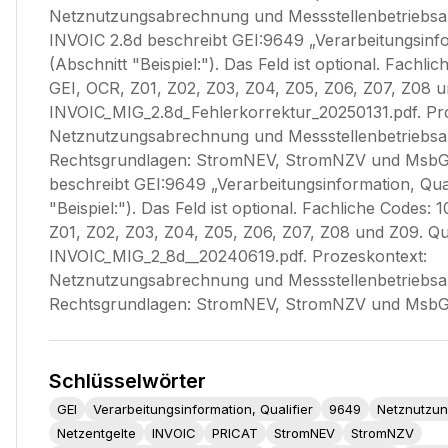
Netznutzungsabrechnung und Messstellenbetriebsa
INVOIC 2.8d beschreibt GEI:9649 „Verarbeitungsinfor
(Abschnitt "Beispiel:"). Das Feld ist optional. Fachlic
GEI, OCR, Z01, Z02, Z03, Z04, Z05, Z06, Z07, Z08 u
INVOIC_MIG_2.8d_Fehlerkorrektur_20250131.pdf. Pr
Netznutzungsabrechnung und Messstellenbetriebs
Rechtsgrundlagen: StromNEV, StromNZV und MsbG.
beschreibt GEI:9649 „Verarbeitungsinformation, Qual
"Beispiel:"). Das Feld ist optional. Fachliche Codes: 1
Z01, Z02, Z03, Z04, Z05, Z06, Z07, Z08 und Z09. Qu
INVOIC_MIG_2_8d__20240619.pdf. Prozeskontext:
Netznutzungsabrechnung und Messstellenbetriebs
Rechtsgrundlagen: StromNEV, StromNZV und MsbG
Schlüsselwörter
GEI
Verarbeitungsinformation, Qualifier
9649
Netznutzu
Netzentgelte
INVOIC
PRICAT
StromNEV
StromNZV