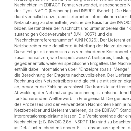
Nachrichten im EDIFACT-Format verwendet, insbesondere N
des Typs INVOIC (Rechnung) und INSRPT (Bericht). Die Nac
dient vermutlich dazu, dem Lieferanten Informationen über d
Netznutzung zu übermitteln, welche die Basis für die INVO
bilden. Bestandteile der Nachricht sind unter anderem die 
zuständigen Codeverwalters" (UNH:0057) und die
"Nachrichtenreferenznummer" (UNH:0026). Der Lieferant er
Netzbetreiber eine detaillierte Aufstellung der Netznutzungs
Diese Entgelte können sich aus verschiedenen Komponent
zusammensetzen, wie beispielsweise Arbeitspreis, Leistung
gegebenenfalls weiteren spezifischen Entgelten. Die Nachri
enthält dabei Informationen über "Einzelpreisbasis, Menge"
die Berechnung der Entgelte nachzuvollziehen. Der Lieferant
Rechnung des Netzbetreibers und gleicht sie mit seinen ei
ab, bevor er die Zahlung veranlasst. Die korrekte und trans
Abwicklung der Netznutzungsabrechnung ist entscheidend f
funktionierenden Wettbewerb im Energiemarkt. Die genaue 
des Prozesses und der verwendeten Nachrichten kann je n
Netzbetreiber und Lieferant variieren, da die EDIFACT-Stan
Interpretationsspielräume lassen. Die Versionsstände der ei
Nachrichten (z.B. INVOIC 2.8d, INSRPT 1.1a) sind zu beachten
im Detail unterscheiden können. Es ist davon auszugehen, d