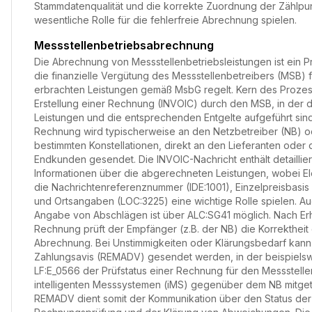
Stammdatenqualität und die korrekte Zuordnung der Zählpu
wesentliche Rolle für die fehlerfreie Abrechnung spielen.
Messstellenbetriebsabrechnung
Die Abrechnung von Messstellenbetriebsleistungen ist ein P
die finanzielle Vergütung des Messstellenbetreibers (MSB) f
erbrachten Leistungen gemäß MsbG regelt. Kern des Prozess
Erstellung einer Rechnung (INVOIC) durch den MSB, in der 
Leistungen und die entsprechenden Entgelte aufgeführt sind
Rechnung wird typischerweise an den Netzbetreiber (NB) od
bestimmten Konstellationen, direkt an den Lieferanten oder
Endkunden gesendet. Die INVOIC-Nachricht enthält detaillier
Informationen über die abgerechneten Leistungen, wobei E
die Nachrichtenreferenznummer (IDE:1001), Einzelpreisbasis
und Ortsangaben (LOC:3225) eine wichtige Rolle spielen. Au
Angabe von Abschlägen ist über ALC:SG41 möglich. Nach Erh
Rechnung prüft der Empfänger (z.B. der NB) die Korrektheit
Abrechnung. Bei Unstimmigkeiten oder Klärungsbedarf kann
Zahlungsavis (REMADV) gesendet werden, in der beispiels
LF:E_0566 der Prüfstatus einer Rechnung für den Messstelle
intelligenten Messsystemen (iMS) gegenüber dem NB mitgetei
REMADV dient somit der Kommunikation über den Status der