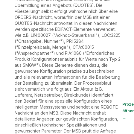
Übermittlung eines Angebots (QUOTES). Die
*Bestellung* selbst erfolgt wahrscheinlich über eine
ORDERS-Nachricht, woraufhin der MSB mit einer
QUOTES-Nachricht antwortet. In diesen Nachrichten
werden spezifische EDIFACT-Elemente verwendet,
wie z.B. LIN:00027 ("Ad-hoc-Steuerkanal"), LOC:3225
("Ortsangabe, Nummer"), PRI:5284
("Einzelpreisbasis, Menge"), CTA:00015
("Ansprechpartner") und PIA:1080 ("Erforderliches
Produkt Konfigurationserlaubnis für Werte nach Typ 2
aus SMGW"). Diese Elemente dienen dazu, die
gewünschte Konfiguration präzise zu beschreiben
und alle relevanten Informationen für die Bearbeitung
der Bestellung zu übermitteln. Der Prozessablauf
sieht vermutlich wie folgt aus: Ein Akteur (z.B.
Lieferant, Netzbetreiber, Direktkunde) identifiziert
den Bedarf für eine spezielle Konfiguration eines
Proze
intelligenten Messsystems und sendet eine REQOTE-
öffne
Nachricht an den MSB. Diese Nachricht enthält
→
detaillierte Angaben zur gewünschten Konfiguration,
einschließlich technischer Spezifikationen und
gewünschter Parameter. Der MSB prüft die Anfrage