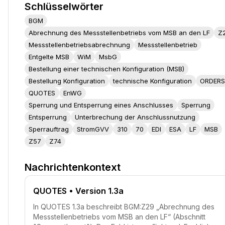
Schlüsselwörter
BGM
Abrechnung des Messstellenbetriebs vom MSB an den LF
Z
Messstellenbetriebsabrechnung
Messstellenbetrieb
Entgelte MSB
WiM
MsbG
Bestellung einer technischen Konfiguration (MSB)
Bestellung Konfiguration
technische Konfiguration
ORDERS
QUOTES
EnWG
Sperrung und Entsperrung eines Anschlusses
Sperrung
Entsperrung
Unterbrechung der Anschlussnutzung
Sperrauftrag
StromGVV
310
70
EDI
ESA
LF
MSB
Z57
Z74
Nachrichtenkontext
QUOTES
• Version 1.3a
In QUOTES 1.3a beschreibt BGM:Z29 „Abrechnung des
Messstellenbetriebs vom MSB an den LF“ (Abschnitt