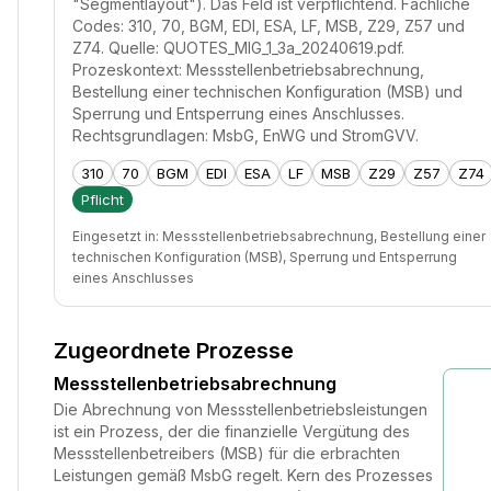
"Segmentlayout"). Das Feld ist verpflichtend. Fachliche
Codes: 310, 70, BGM, EDI, ESA, LF, MSB, Z29, Z57 und
Z74. Quelle: QUOTES_MIG_1_3a_20240619.pdf.
Prozeskontext: Messstellenbetriebsabrechnung,
Bestellung einer technischen Konfiguration (MSB) und
Sperrung und Entsperrung eines Anschlusses.
Rechtsgrundlagen: MsbG, EnWG und StromGVV.
310
70
BGM
EDI
ESA
LF
MSB
Z29
Z57
Z74
Pflicht
Eingesetzt in:
Messstellenbetriebsabrechnung, Bestellung einer
technischen Konfiguration (MSB), Sperrung und Entsperrung
eines Anschlusses
Zugeordnete Prozesse
Messstellenbetriebsabrechnung
Die Abrechnung von Messstellenbetriebsleistungen
ist ein Prozess, der die finanzielle Vergütung des
Messstellenbetreibers (MSB) für die erbrachten
Leistungen gemäß MsbG regelt. Kern des Prozesses