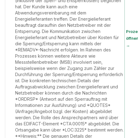
(inklusive der Sperr- und Entsperrkosten) beglichen
hat. Der Kunde kann auch eine
Abwendungsvereinbarung mit dem
Energielieferanten treffen. Der Energielieferant
beauftragt daraufhin den Netzbetreiber mit der
Entsperrung. Die Kommunikation zwischen
Proze
Energielieferant und Netzbetreiber über Kosten für
öffne
die Sperrung/Entsperrung kann mittels der
→
*REMADV*-Nachricht erfolgen. Im Rahmen des
Prozesses können weitere Akteure wie
Messstellenbetreiber (MSB) involviert sein,
beispielsweise wenn der Zugang zum Zähler zur
Durchführung der Sperrung/Entsperrung erforderlich
ist. Die konkreten technischen Details der
Auftragsabwicklung zwischen Energielieferant und
Netzbetreiber können durch die Nachrichten
*ORDRSP* (Antwort auf den Sperrauftrag mit
Informationen zur Ausführung) und *QUOTES*
(Anfrage/Angebot bzgl. der Kosten) abgebildet
werden. Die Rolle des Ansprechpartners wird über
das EDIFACT-Element *CTA:00015* abgebildet. Die
Ortsangabe kann über *LOC:3225* bestimmt werden.
**Hinweis:** Die genauen Details der