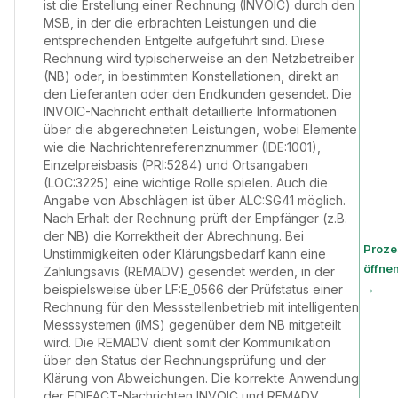
ist die Erstellung einer Rechnung (INVOIC) durch den
MSB, in der die erbrachten Leistungen und die
entsprechenden Entgelte aufgeführt sind. Diese
Rechnung wird typischerweise an den Netzbetreiber
(NB) oder, in bestimmten Konstellationen, direkt an
den Lieferanten oder den Endkunden gesendet. Die
INVOIC-Nachricht enthält detaillierte Informationen
über die abgerechneten Leistungen, wobei Elemente
wie die Nachrichtenreferenznummer (IDE:1001),
Einzelpreisbasis (PRI:5284) und Ortsangaben
(LOC:3225) eine wichtige Rolle spielen. Auch die
Angabe von Abschlägen ist über ALC:SG41 möglich.
Nach Erhalt der Rechnung prüft der Empfänger (z.B.
der NB) die Korrektheit der Abrechnung. Bei
Proze
Unstimmigkeiten oder Klärungsbedarf kann eine
öffne
Zahlungsavis (REMADV) gesendet werden, in der
→
beispielsweise über LF:E_0566 der Prüfstatus einer
Rechnung für den Messstellenbetrieb mit intelligenten
Messsystemen (iMS) gegenüber dem NB mitgeteilt
wird. Die REMADV dient somit der Kommunikation
über den Status der Rechnungsprüfung und der
Klärung von Abweichungen. Die korrekte Anwendung
der EDIFACT-Nachrichten INVOIC und REMADV