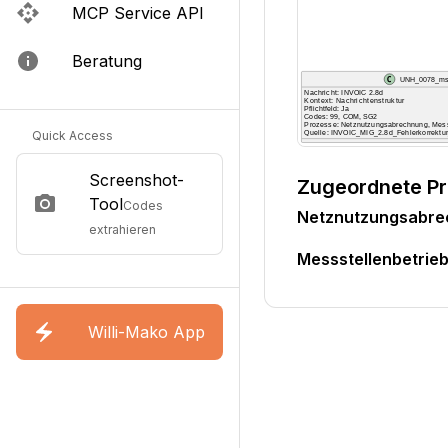
MCP Service API
Beratung
Quick Access
Screenshot-
Zugeordnete P
Tool
Codes
Netznutzungsabr
extrahieren
Messstellenbetri
Willi-Mako App