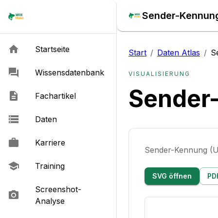
Sender-Kennung
Startseite
Start
/
Daten Atlas
/
S
Wissensdatenbank
VISUALISIERUNG
Sender
Fachartikel
Daten
Karriere
Sender-Kennung (
Training
SVG öffnen
PD
Screenshot-
Analyse