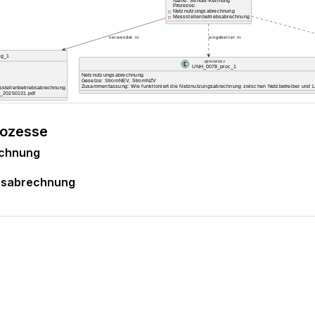
rozesse
echnung
ebsabrechnung