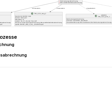
rozesse
echnung
ebsabrechnung