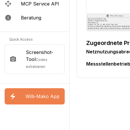
MCP Service API
Beratung
Quick Access
Zugeordnete P
Netznutzungsabr
Screenshot-
Tool
Codes
Messstellenbetri
extrahieren
Willi-Mako App