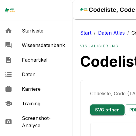
Codeliste, Code 
Startseite
Start
/
Daten Atlas
/
C
Wissensdatenbank
VISUALISIERUNG
Codelis
Fachartikel
Daten
Karriere
Codeliste, Code (T
Training
SVG öffnen
PD
Screenshot-
Analyse