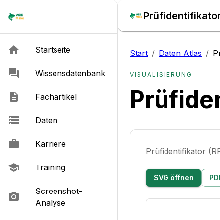
Prüfidentifikato
Startseite
Start
/
Daten Atlas
/
P
Wissensdatenbank
VISUALISIERUNG
Prüfide
Fachartikel
Daten
Karriere
Prüfidentifikator 
Training
SVG öffnen
PD
Screenshot-
Analyse