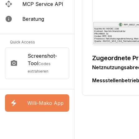
MCP Service API
Beratung
Quick Access
Screenshot-
Zugeordnete P
Tool
Codes
Netznutzungsabr
extrahieren
Messstellenbetri
Willi-Mako App