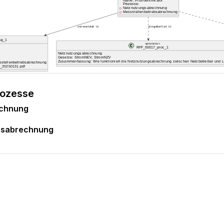
rozesse
echnung
ebsabrechnung