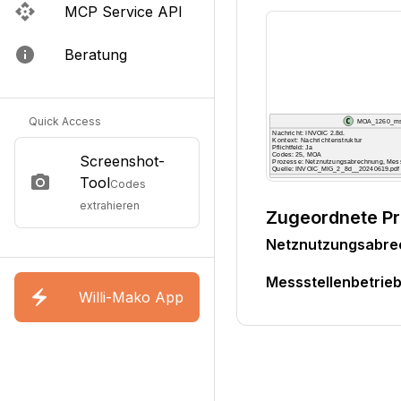
MCP Service API
Beratung
Quick Access
Screenshot-
Tool
Codes
extrahieren
Zugeordnete P
Netznutzungsabr
Messstellenbetri
Willi-Mako App