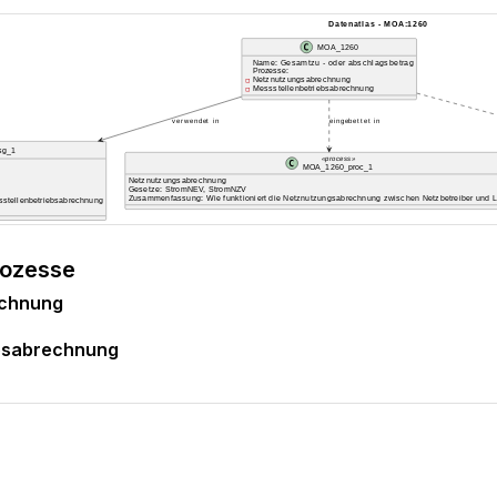
rozesse
echnung
ebsabrechnung