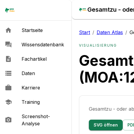
Gesamtzu - oder
Startseite
Start
/
Daten Atlas
/
G
Wissensdatenbank
VISUALISIERUNG
Gesamtz
Fachartikel
(MOA:1
Daten
Karriere
Training
Gesamtzu - oder a
Screenshot-
Analyse
SVG öffnen
PD