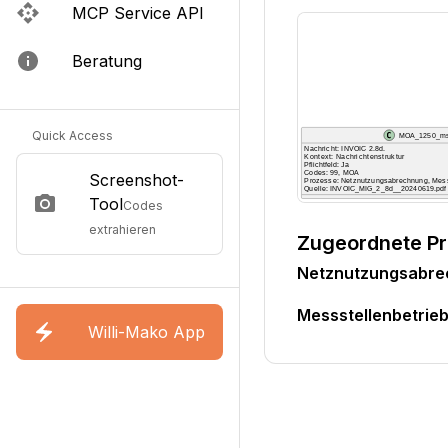
MCP Service API
Beratung
Quick Access
Screenshot-
Tool
Codes
extrahieren
Zugeordnete P
Netznutzungsabr
Messstellenbetri
Willi-Mako App