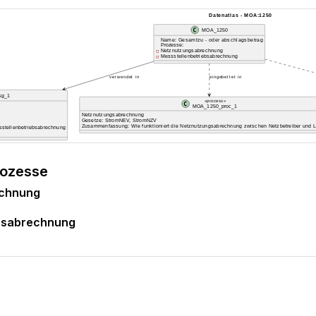
rozesse
echnung
ebsabrechnung