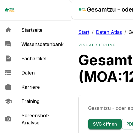
Gesamtzu - oder
Startseite
Start
/
Daten Atlas
/
G
Wissensdatenbank
VISUALISIERUNG
Gesamtz
Fachartikel
(MOA:1
Daten
Karriere
Training
Gesamtzu - oder a
Screenshot-
Analyse
SVG öffnen
PD