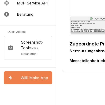
MCP Service API
Beratung
Quick Access
Screenshot-
Zugeordnete P
Tool
Codes
Netznutzungsabr
extrahieren
Messstellenbetri
Willi-Mako App