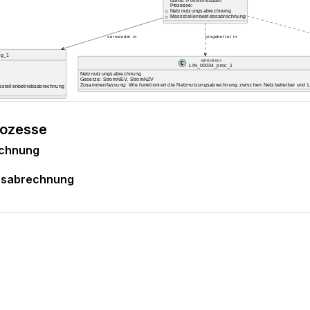
rozesse
echnung
ebsabrechnung