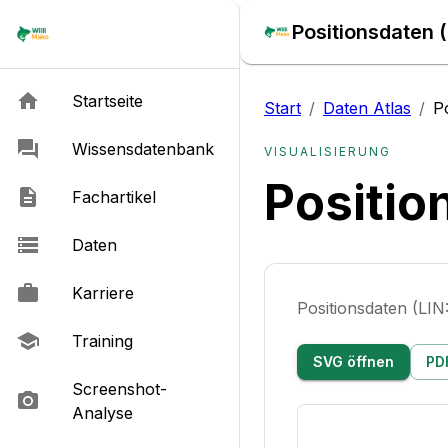
Positionsdaten 
Startseite
Start
/
Daten Atlas
/
P
Wissensdatenbank
VISUALISIERUNG
Positio
Fachartikel
Daten
Karriere
Positionsdaten (LI
Training
SVG öffnen
PD
Screenshot-
Analyse