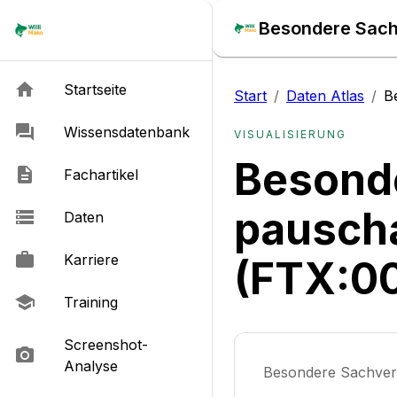
Besondere Sachv
Startseite
Start
/
Daten Atlas
/
B
Wissensdatenbank
VISUALISIERUNG
Besonde
Fachartikel
pauscha
Daten
Karriere
(FTX:0
Training
Screenshot-
Analyse
Besondere Sachverh