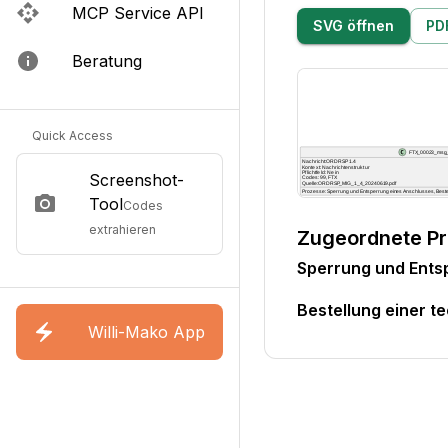
MCP Service API
SVG öffnen
PD
Beratung
Quick Access
Screenshot-
Tool
Codes
extrahieren
Zugeordnete P
Sperrung und Ents
Bestellung einer t
Willi-Mako App