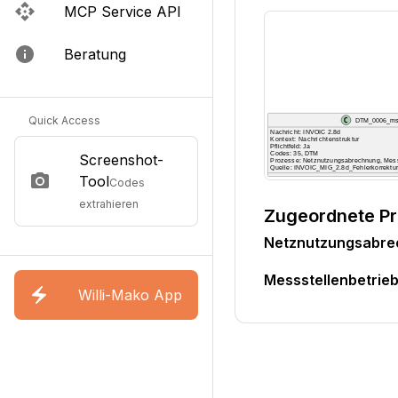
MCP Service API
Beratung
Quick Access
Screenshot-
Tool
Codes
extrahieren
Zugeordnete P
Netznutzungsabr
Messstellenbetri
Willi-Mako App