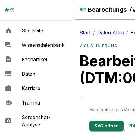
Bearbeitungs-/
Startseite
Start
/
Daten Atlas
/
B
Wissensdatenbank
VISUALISIERUNG
Bearbe
Fachartikel
(DTM:0
Daten
Karriere
Training
Bearbeitungs-/Ver
Screenshot-
Analyse
SVG öffnen
PD