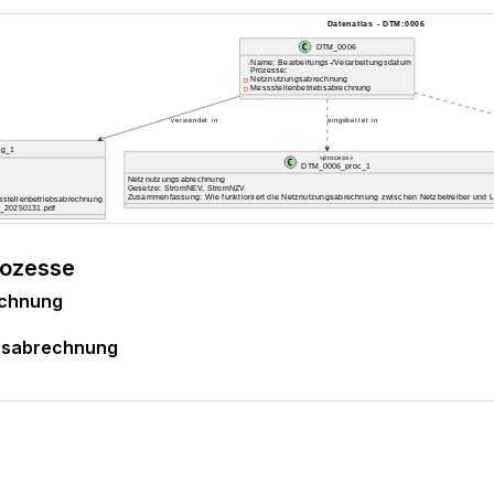
rozesse
echnung
ebsabrechnung