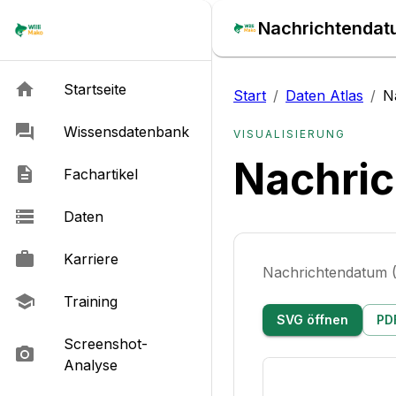
Nachrichtendat
Startseite
Start
/
Daten Atlas
/
N
Wissensdatenbank
VISUALISIERUNG
Nachri
Fachartikel
Daten
Karriere
Nachrichtendatum
Training
SVG öffnen
PD
Screenshot-
Analyse