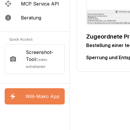
MCP Service API
Beratung
Zugeordnete P
Quick Access
Bestellung einer t
Screenshot-
Sperrung und Ents
Tool
Codes
extrahieren
Willi-Mako App