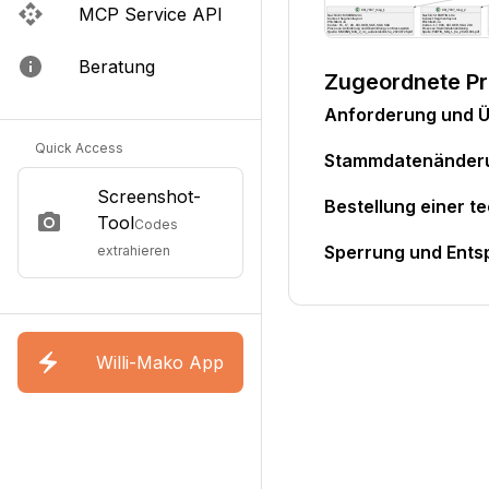
MCP Service API
Beratung
Zugeordnete P
Anforderung und Ü
Quick Access
Stammdatenänder
Screenshot-
Bestellung einer t
Tool
Codes
Sperrung und Ents
extrahieren
Willi-Mako App