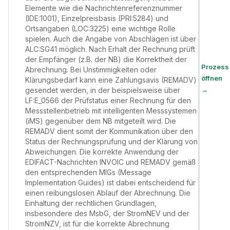
Elemente wie die Nachrichtenreferenznummer
(IDE:1001), Einzelpreisbasis (PRI:5284) und
Ortsangaben (LOC:3225) eine wichtige Rolle
spielen. Auch die Angabe von Abschlägen ist über
ALC:SG41 möglich. Nach Erhalt der Rechnung prüft
der Empfänger (z.B. der NB) die Korrektheit der
Prozess
Abrechnung. Bei Unstimmigkeiten oder
öffnen
Klärungsbedarf kann eine Zahlungsavis (REMADV)
→
gesendet werden, in der beispielsweise über
LF:E_0566 der Prüfstatus einer Rechnung für den
Messstellenbetrieb mit intelligenten Messsystemen
(iMS) gegenüber dem NB mitgeteilt wird. Die
REMADV dient somit der Kommunikation über den
Status der Rechnungsprüfung und der Klärung von
Abweichungen. Die korrekte Anwendung der
EDIFACT-Nachrichten INVOIC und REMADV gemäß
den entsprechenden MIGs (Message
Implementation Guides) ist dabei entscheidend für
einen reibungslosen Ablauf der Abrechnung. Die
Einhaltung der rechtlichen Grundlagen,
insbesondere des MsbG, der StromNEV und der
StromNZV, ist für die korrekte Abrechnung