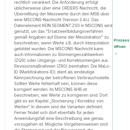
rechtlich verankert. Die Anforderung erfolgt
üblicherweise über eine ORDERS-Nachricht, die
Übermittlung der Messwerte durch den MSB über
eine MSCONS-Nachricht (Version 2.4c). Das
Datenelement KEIN SEGMENT:ZS0 in MSCONS wird
genutzt, um das "Ersatzwertbildungsverfahren
gemäß Angaben auf Ebene der Messlokation" zu
Prozess
beschreiben, wenn Werte z.B. durch Interpolation
öffnen
gebildet wurden. Die MSCONS-Nachricht kann
→
auch Informationen zu Störmengenzählwerken
(ZQ9) oder Umgangs- und Korrekturmengen aus
Revisionsmaßnahmen (ZR0) beinhalten. Die MaLo-
ID (Marktlokations-ID) dient als eindeutige
Kennzeichnung der betroffenen Verbrauchsstelle.
Sollten Werte fehlerhaft sein, können diese
korrigiert werden. Im MSCONS AHB ist
beschrieben, wie Werte zu korrigieren sind. Dort
gibt es ein Kapitel „Stornierung / Korrektur von
Werten“. In diesem sind die Varianten definiert.
Ferner findet sich dort ebenfalls für jeden
Anwendungsfall eine Beschreibung wie genau
vorzugehen ist. Mögliche Vorgehensweisen sind
die Stornierung und der Neuversand, die