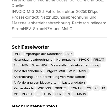
verpflichtend. Fachliche Codes: 99, COM und SG2.
Quelle:
INVOIC_MIG_2.8d_Fehlerkorrektur_20250131.pdf.
Prozeskontext: Netznutzungsabrechnung und
Messstellenbetriebsabrechnung. Rechtsgrundlagen:
StromNEV, StromNZV und MsbG.
Schlüsselwörter
UNH
Empfänger der Nachricht
S016
Netznutzungsabrechnung
Netzentgelte
INVOIC
PRICAT
StromNEV
StromNZV
Messstellenbetriebsabrechnung
Messstellenbetrieb
Entgelte MSB
WiM
MsbG
Anforderung und Übermittlung von Messwerten
Anforderung von Messwerten
Lastgangdaten
Zählerstände
MSCONS
ORDERS
CONTRL
23
25
ID
MP
INSRPT
99
COM
SG2
UN
REMADV
Nachrichtenkontext