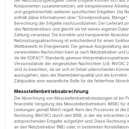
der Netznutzungsentgelte. Diese Entgelte können sich aus
Komponenten zusammensetzen, wie beispielsweise Arbeitspr
und gegebenenfalls weiteren spezifischen Entgelten. Die N
enthält dabei Informationen über "Einzelpreisbasis, Menge" 
Berechnung der Entgelte nachzuvollziehen. Der Lieferant p
des Netzbetreibers und gleicht sie mit seinen eigenen Daten
Zahlung veranlasst. Die korrekte und transparente Abwicklu
Netznutzungsabrechnung ist entscheidend für einen funkti
Wettbewerb im Energiemarkt. Die genaue Ausgestaltung de
verwendeten Nachrichten kann je nach Netzbetreiber und Lie
da die EDIFACT-Standards gewisse Interpretationsspielräume
Versionsstände der eingesetzten Nachrichten (z.B. INVOIC 2.
sind zu beachten, da sie sich im Detail unterscheiden können
auszugehen, dass die Stammdatenqualität und die korrekte
Zählpunkte eine wesentliche Rolle für die fehlerfreie Abrec
Messstellenbetriebsabrechnung
Die Abrechnung von Messstellenbetriebsleistungen ist ein P
finanzielle Vergütung des Messstellenbetreibers (MSB) für 
Leistungen gemäß MsbG regelt. Kern des Prozesses ist die E
Rechnung (INVOIC) durch den MSB, in der die erbrachten L
entsprechenden Entgelte aufgeführt sind. Diese Rechnung w
an den Netzbetreiber (NB) oder, in bestimmten Konstellation