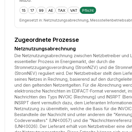
MsbG.
15
17
99
AE
TAX
VAT
Pflicht
Eingesetzt in:
Netznutzungsabrechnung, Messstellenbetriebsab
Zugeordnete Prozesse
Netznutzungsabrechnung
Die Netznutzungsabrechnung zwischen Netzbetreiber und Lie
essentieller Prozess im Energiemarkt, der durch die
Stromnetzzugangsverordnung (StromNZV) und die Stromne
(StromNEV) reguliert wird. Der Netzbetreiber stellt dem Lie
seines Netzes in Rechnung, basierend auf den durchgelei
und den geltenden Netzentgelten. Für die Abrechnung werde
elektronische Nachrichten im EDIFACT-Format verwendet, i
Nachrichten des Typs INVOIC (Rechnung) und INSRPT (Berich
INSRPT dient vermutlich dazu, dem Lieferanten Informatione
Netznutzung zu übermitteln, welche die Basis für die INVOI
Bestandteile der Nachricht sind unter anderem die "Kennun
Codeverwalters" (UNH:0057) und die "Nachrichtenreferen
(UNH:0026). Der Lieferant erhält vom Netzbetreiber eine deta