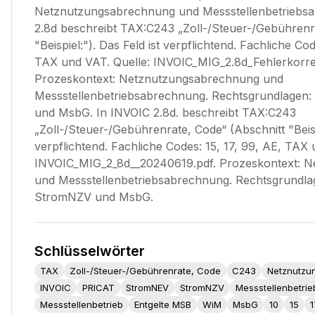
Netznutzungsabrechnung und Messstellenbetriebsa
2.8d beschreibt TAX:C243 „Zoll-/Steuer-/Gebührenr
"Beispiel:"). Das Feld ist verpflichtend. Fachliche Co
TAX und VAT. Quelle: INVOIC_MIG_2.8d_Fehlerkorre
Prozeskontext: Netznutzungsabrechnung und
Messstellenbetriebsabrechnung. Rechtsgrundlage
und MsbG. In INVOIC 2.8d. beschreibt TAX:C243
„Zoll-/Steuer-/Gebührenrate, Code“ (Abschnitt "Beispi
verpflichtend. Fachliche Codes: 15, 17, 99, AE, TAX 
INVOIC_MIG_2_8d__20240619.pdf. Prozeskontext: 
und Messstellenbetriebsabrechnung. Rechtsgrundl
StromNZV und MsbG.
Schlüsselwörter
TAX
Zoll-/Steuer-/Gebührenrate, Code
C243
Netznutzu
INVOIC
PRICAT
StromNEV
StromNZV
Messstellenbetri
Messstellenbetrieb
Entgelte MSB
WiM
MsbG
10
15
1