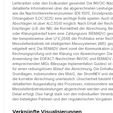
Lieferanten oder den Endkunden gesendet. Die INVOIC-Nach
detaillierte Informationen über die abgerechneten Leistung
wie die Nachrichtenreferenznummer (IDE:1001), Einzelpreisb
Ortsangaben (LOC:3225) eine wichtige Rolle spielen. Auch 
Abschlägen ist über ALC:SG41 möglich. Nach Erhalt der Rech
Empfänger (z.B. der NB) die Korrektheit der Abrechnung. Be
oder Klärungsbedarf kann eine Zahlungsavis (REMADV) ges
der beispielsweise über LF:E_0566 der Prüfstatus einer Rec
Messstellenbetrieb mit intelligenten Messsystemen (iMS) 
mitgeteilt wird. Die REMADV dient somit der Kommunikation 
Rechnungsprüfung und der Klärung von Abweichungen. Die
Anwendung der EDIFACT-Nachrichten INVOIC und REMADV
entsprechenden MIGs (Message Implementation Guides) ist
für einen reibungslosen Ablauf der Abrechnung. Die Einhaltu
Grundlagen, insbesondere des MsbG, der StromNEV und der 
die korrekte Abrechnung unerlässlich. Unsicherheit besteht h
detaillierten Ausgestaltung des Prozesses, insbesondere w
Messstellenbetriebsleistungen abgerechnet werden und wie 
Detail erfolgt. Dies hängt stark von den individuellen Vere
den beteiligten Parteien und den regulatorischen Vorgaben 
Verknüpfte Visualisierungen