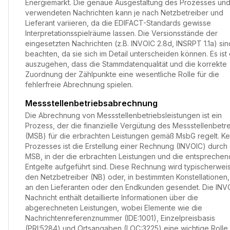
Energiemarkt. Die genaue Ausgestaltung des Prozesses und
verwendeten Nachrichten kann je nach Netzbetreiber und
Lieferant variieren, da die EDIFACT-Standards gewisse
Interpretationsspielräume lassen. Die Versionsstände der
eingesetzten Nachrichten (z.B. INVOIC 2.8d, INSRPT 1.1a) sin
beachten, da sie sich im Detail unterscheiden können. Es is
auszugehen, dass die Stammdatenqualität und die korrekte
Zuordnung der Zählpunkte eine wesentliche Rolle für die
fehlerfreie Abrechnung spielen.
Messstellenbetriebsabrechnung
Die Abrechnung von Messstellenbetriebsleistungen ist ein
Prozess, der die finanzielle Vergütung des Messstellenbetr
(MSB) für die erbrachten Leistungen gemäß MsbG regelt. Ke
Prozesses ist die Erstellung einer Rechnung (INVOIC) durch
MSB, in der die erbrachten Leistungen und die entspreche
Entgelte aufgeführt sind. Diese Rechnung wird typischerwei
den Netzbetreiber (NB) oder, in bestimmten Konstellationen,
an den Lieferanten oder den Endkunden gesendet. Die INV
Nachricht enthält detaillierte Informationen über die
abgerechneten Leistungen, wobei Elemente wie die
Nachrichtenreferenznummer (IDE:1001), Einzelpreisbasis
(PRI:5284) und Ortsangaben (LOC:3225) eine wichtige Rolle