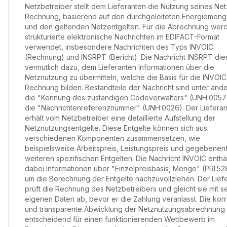
Netzbetreiber stellt dem Lieferanten die Nutzung seines Net
Rechnung, basierend auf den durchgeleiteten Energiemen
und den geltenden Netzentgelten. Für die Abrechnung wer
strukturierte elektronische Nachrichten im EDIFACT-Format
verwendet, insbesondere Nachrichten des Typs INVOIC
(Rechnung) und INSRPT (Bericht). Die Nachricht INSRPT die
vermutlich dazu, dem Lieferanten Informationen über die
Netznutzung zu übermitteln, welche die Basis für die INVOIC
Rechnung bilden. Bestandteile der Nachricht sind unter and
die "Kennung des zuständigen Codeverwalters" (UNH:0057
die "Nachrichtenreferenznummer" (UNH:0026). Der Lieferan
erhält vom Netzbetreiber eine detaillierte Aufstellung der
Netznutzungsentgelte. Diese Entgelte können sich aus
verschiedenen Komponenten zusammensetzen, wie
beispielsweise Arbeitspreis, Leistungspreis und gegebenenf
weiteren spezifischen Entgelten. Die Nachricht INVOIC enthä
dabei Informationen über "Einzelpreisbasis, Menge" (PRI:52
um die Berechnung der Entgelte nachzuvollziehen. Der Lief
prüft die Rechnung des Netzbetreibers und gleicht sie mit s
eigenen Daten ab, bevor er die Zahlung veranlasst. Die kor
und transparente Abwicklung der Netznutzungsabrechnung i
entscheidend für einen funktionierenden Wettbewerb im