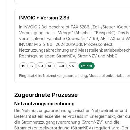
INVOIC
• Version 2.8d.
In INVOIC 2.8d. beschreibt TAX:5286 „Zoll-/Steuer-/Gebü
Veranlagungsbasis, Menge“ (Abschnitt "Beispiel:"). Das Fe
verpflichtend. Fachliche Codes: 15, 17, 99, AE, TAX und VA
INVOIC_MIG_2_8d__20240619.pdf. Prozeskontext:
Netznutzungsabrechnung und Messstellenbetriebsabrec
Rechtsgrundlagen: StromNEV, StromNZV und MsbG.
15
17
99
AE
TAX
VAT
Pflicht
Eingesetzt in:
Netznutzungsabrechnung, Messstellenbetriebsab
Zugeordnete Prozesse
Netznutzungsabrechnung
Die Netznutzungsabrechnung zwischen Netzbetreiber und
Lieferant ist ein essentieller Prozess im Energiemarkt, der d
die Stromnetzzugangsverordnung (StromNZV) und die
Stromnetzentgeltverordnung (StromNEV) reguliert wird. Der