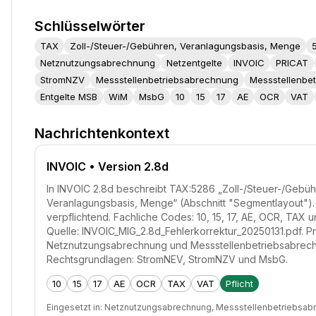
Schlüsselwörter
TAX
Zoll-/Steuer-/Gebühren, Veranlagungsbasis, Menge
Netznutzungsabrechnung
Netzentgelte
INVOIC
PRICAT
StromNZV
Messstellenbetriebsabrechnung
Messstellenbet
Entgelte MSB
WiM
MsbG
10
15
17
AE
OCR
VAT
Nachrichtenkontext
INVOIC
• Version 2.8d
In INVOIC 2.8d beschreibt TAX:5286 „Zoll-/Steuer-/Gebüh
Veranlagungsbasis, Menge“ (Abschnitt "Segmentlayout"). 
verpflichtend. Fachliche Codes: 10, 15, 17, AE, OCR, TAX 
Quelle: INVOIC_MIG_2.8d_Fehlerkorrektur_20250131.pdf. P
Netznutzungsabrechnung und Messstellenbetriebsabrec
Rechtsgrundlagen: StromNEV, StromNZV und MsbG.
10
15
17
AE
OCR
TAX
VAT
Pflicht
Eingesetzt in:
Netznutzungsabrechnung, Messstellenbetriebsab