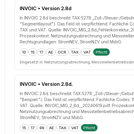
INVOIC
• Version 2.8d
In INVOIC 2.8d beschreibt TAX:5278 „Zoll-/Steuer-/Gebühr
"Segmentlayout"). Das Feld ist verpflichtend. Fachliche Co
TAX und VAT. Quelle: INVOIC_MIG_2.8d_Fehlerkorrektur_2
Prozeskontext: Netznutzungsabrechnung und Messstelle
Rechtsgrundlagen: StromNEV, StromNZV und MsbG.
10
15
17
AE
OCR
TAX
VAT
Pflicht
Eingesetzt in:
Netznutzungsabrechnung, Messstellenbetriebsab
INVOIC
• Version 2.8d.
In INVOIC 2.8d. beschreibt TAX:5278 „Zoll-/Steuer-/Gebüh
"Beispiel:"). Das Feld ist verpflichtend. Fachliche Codes: 
VAT. Quelle: INVOIC_MIG_2_8d__20240619.pdf. Prozeskont
Netznutzungsabrechnung und Messstellenbetriebsabrech
StromNEV, StromNZV und MsbG.
15
17
99
AE
TAX
VAT
Pflicht