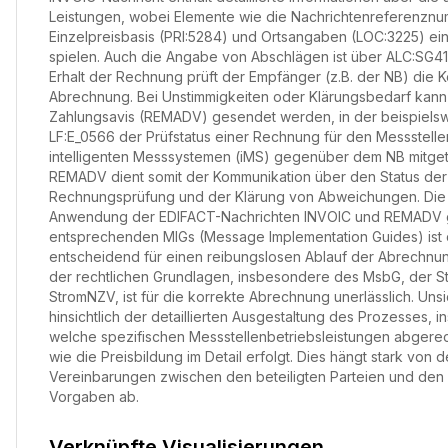
Leistungen, wobei Elemente wie die Nachrichtenreferenznum
Einzelpreisbasis (PRI:5284) und Ortsangaben (LOC:3225) ein
spielen. Auch die Angabe von Abschlägen ist über ALC:SG41
Erhalt der Rechnung prüft der Empfänger (z.B. der NB) die K
Abrechnung. Bei Unstimmigkeiten oder Klärungsbedarf kann
Zahlungsavis (REMADV) gesendet werden, in der beispiels
LF:E_0566 der Prüfstatus einer Rechnung für den Messstelle
intelligenten Messsystemen (iMS) gegenüber dem NB mitgetei
REMADV dient somit der Kommunikation über den Status der
Rechnungsprüfung und der Klärung von Abweichungen. Die
Anwendung der EDIFACT-Nachrichten INVOIC und REMADV
entsprechenden MIGs (Message Implementation Guides) ist
entscheidend für einen reibungslosen Ablauf der Abrechnun
der rechtlichen Grundlagen, insbesondere des MsbG, der 
StromNZV, ist für die korrekte Abrechnung unerlässlich. Unsi
hinsichtlich der detaillierten Ausgestaltung des Prozesses,
welche spezifischen Messstellenbetriebsleistungen abger
wie die Preisbildung im Detail erfolgt. Dies hängt stark von d
Vereinbarungen zwischen den beteiligten Parteien und den 
Vorgaben ab.
Verknüpfte Visualisierungen