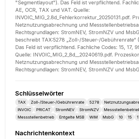
"Segmentlayout"). Das Feld ist verpflichtend. Fachlic
AE, OCR, TAX und VAT. Quelle:
INVOIC_MIG_2.8d_Fehlerkorrektur_20250131.pdf. Pr
Netznutzungsabrechnung und Messstellenbetriebs
Rechtsgrundlagen: StromNEV, StromNZV und MsbG.
beschreibt TAX:5278 „Zoll-/Steuer-/Gebührenrate“ (A
Das Feld ist verpflichtend. Fachliche Codes: 15, 17,
Quelle: INVOIC_MIG_2_8d__20240619.pdf. Prozeskon
Netznutzungsabrechnung und Messstellenbetriebs
Rechtsgrundlagen: StromNEV, StromNZV und MsbG
Schlüsselwörter
TAX
Zoll-/Steuer-/Gebührenrate
5278
Netznutzungsabr
INVOIC
PRICAT
StromNEV
StromNZV
Messstellenbetri
Messstellenbetrieb
Entgelte MSB
WiM
MsbG
10
15
1
Nachrichtenkontext