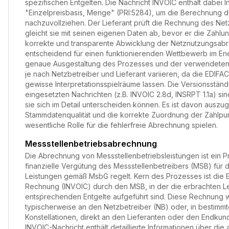
spezifischen Entgelten. Die Nachricht INVOIC enthält dabei 
"Einzelpreisbasis, Menge" (PRI:5284), um die Berechnung d
nachzuvollziehen. Der Lieferant prüft die Rechnung des Net
gleicht sie mit seinen eigenen Daten ab, bevor er die Zahlun
korrekte und transparente Abwicklung der Netznutzungsabr
entscheidend für einen funktionierenden Wettbewerb im Ene
genaue Ausgestaltung des Prozesses und der verwendeten
je nach Netzbetreiber und Lieferant variieren, da die EDIF
gewisse Interpretationsspielräume lassen. Die Versionsstän
eingesetzten Nachrichten (z.B. INVOIC 2.8d, INSRPT 1.1a) si
sie sich im Detail unterscheiden können. Es ist davon auszu
Stammdatenqualität und die korrekte Zuordnung der Zählpu
wesentliche Rolle für die fehlerfreie Abrechnung spielen.
Messstellenbetriebsabrechnung
Die Abrechnung von Messstellenbetriebsleistungen ist ein P
finanzielle Vergütung des Messstellenbetreibers (MSB) für 
Leistungen gemäß MsbG regelt. Kern des Prozesses ist die E
Rechnung (INVOIC) durch den MSB, in der die erbrachten L
entsprechenden Entgelte aufgeführt sind. Diese Rechnung w
typischerweise an den Netzbetreiber (NB) oder, in bestimm
Konstellationen, direkt an den Lieferanten oder den Endku
INVOIC-Nachricht enthält detaillierte Informationen über di