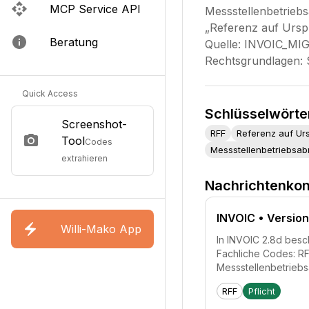
MCP Service API
Messstellenbetrieb
„Referenz auf Ursp
Beratung
Quelle: INVOIC_MIG
Rechtsgrundlagen:
Quick Access
Schlüsselwörte
Screenshot-
RFF
Referenz auf U
Tool
Codes
Messstellenbetriebsa
extrahieren
Nachrichtenkon
INVOIC
• Version
Willi-Mako App
In INVOIC 2.8d besc
Fachliche Codes: RF
Messstellenbetrieb
RFF
Pflicht