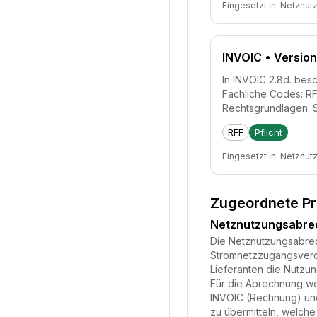
Eingesetzt in:
Netznut
INVOIC
• Version
In INVOIC 2.8d. bes
Fachliche Codes: R
Rechtsgrundlagen: 
RFF
Pflicht
Eingesetzt in:
Netznut
Zugeordnete P
Netznutzungsabr
Die Netznutzungsabrech
Stromnetzzugangsveror
Lieferanten die Nutzu
Für die Abrechnung we
INVOIC (Rechnung) und
zu übermitteln, welche