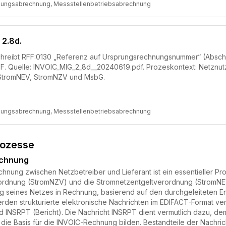
zungsabrechnung, Messstellenbetriebsabrechnung
 2.8d.
chreibt RFF:0130 „Referenz auf Ursprungsrechnungsnummer“ (Abschnitt
FF. Quelle: INVOIC_MIG_2_8d__20240619.pdf. Prozeskontext: Netzn
StromNEV, StromNZV und MsbG.
zungsabrechnung, Messstellenbetriebsabrechnung
rozesse
echnung
nung zwischen Netzbetreiber und Lieferant ist ein essentieller Pr
dnung (StromNZV) und die Stromnetzentgeltverordnung (StromNEV) r
ng seines Netzes in Rechnung, basierend auf den durchgeleiteten 
rden strukturierte elektronische Nachrichten im EDIFACT-Format v
 INSRPT (Bericht). Die Nachricht INSRPT dient vermutlich dazu, de
 die Basis für die INVOIC-Rechnung bilden. Bestandteile der Nachr