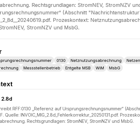
sabrechnung. Rechtsgrundlagen: StromNEV, StromNZV und 
rungsrechnungsnummer“ (Abschnitt "Nachrichtenstruktur"). 
_2_8d__20240619.pdf. Prozeskontext: Netznutzungsabrec
 StromNEV, StromNZV und MsbG.
r
rsprungsrechnungsnummer
0130
Netznutzungsabrechnung
Netzen
brechnung
Messstellenbetrieb
Entgelte MSB
WiM
MsbG
text
 2.8d
hreibt RFF:0130 „Referenz auf Ursprungsrechnungsnummer“ (Abschnitt 
F. Quelle: INVOIC_MIG_2.8d_Fehlerkorrektur_20250131.pdf. Prozes
sabrechnung. Rechtsgrundlagen: StromNEV, StromNZV und MsbG.