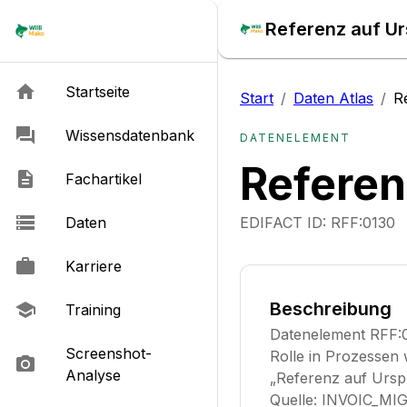
Referenz auf U
Startseite
Start
/
Daten Atlas
/
R
Wissensdatenbank
DATENELEMENT
Refere
Fachartikel
Daten
EDIFACT ID:
RFF:0130
Karriere
Beschreibung
Training
Datenelement RFF:0
Screenshot-
Rolle in Prozessen
Analyse
„Referenz auf Ursp
Quelle: INVOIC_MIG