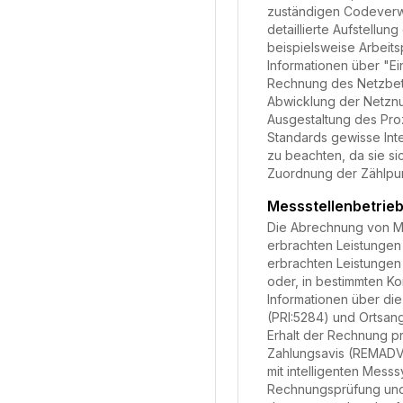
zuständigen Codeverwa
detaillierte Aufstell
beispielsweise Arbeits
Informationen über "Ei
Rechnung des Netzbetre
Abwicklung der Netznu
Ausgestaltung des Pro
Standards gewisse Inte
zu beachten, da sie si
Zuordnung der Zählpunk
Messstellenbetri
Die Abrechnung von Mes
erbrachten Leistungen
erbrachten Leistungen
oder, in bestimmten Ko
Informationen über di
(PRI:5284) und Ortsan
Erhalt der Rechnung pr
Zahlungsavis (REMADV)
mit intelligenten Mes
Rechnungsprüfung und