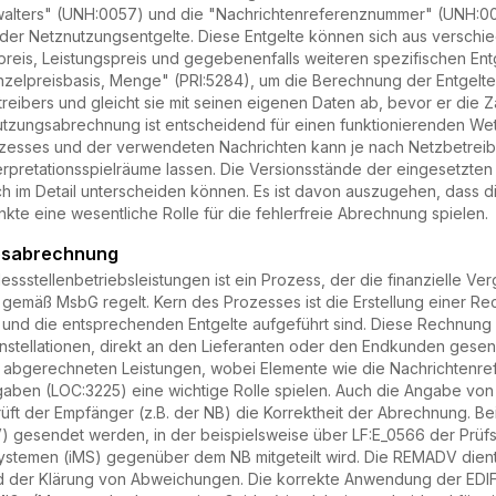
lters" (UNH:0057) und die "Nachrichtenreferenznummer" (UNH:0026
ung der Netznutzungsentgelte. Diese Entgelte können sich aus ver
preis, Leistungspreis und gegebenenfalls weiteren spezifischen Entg
nzelpreisbasis, Menge" (PRI:5284), um die Berechnung der Entgelte 
ibers und gleicht sie mit seinen eigenen Daten ab, bevor er die Z
tzungsabrechnung ist entscheidend für einen funktionierenden We
zesses und der verwendeten Nachrichten kann je nach Netzbetreiber
rpretationsspielräume lassen. Die Versionsstände der eingesetzten N
ch im Detail unterscheiden können. Es ist davon auszugehen, dass d
te eine wesentliche Rolle für die fehlerfreie Abrechnung spielen.
ebsabrechnung
sstellenbetriebsleistungen ist ein Prozess, der die finanzielle Ve
 gemäß MsbG regelt. Kern des Prozesses ist die Erstellung einer R
 und die entsprechenden Entgelte aufgeführt sind. Diese Rechnung 
nstellationen, direkt an den Lieferanten oder den Endkunden gesende
e abgerechneten Leistungen, wobei Elemente wie die Nachrichtenref
gaben (LOC:3225) eine wichtige Rolle spielen. Auch die Angabe von
üft der Empfänger (z.B. der NB) die Korrektheit der Abrechnung. B
 gesendet werden, in der beispielsweise über LF:E_0566 der Prüfs
ssystemen (iMS) gegenüber dem NB mitgeteilt wird. Die REMADV dien
 der Klärung von Abweichungen. Die korrekte Anwendung der ED