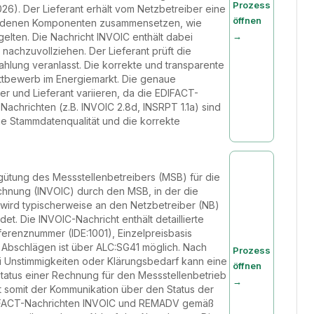
Prozess
). Der Lieferant erhält vom Netzbetreiber eine
öffnen
schiedenen Komponenten zusammensetzen, wie
→
elten. Die Nachricht INVOIC enthält dabei
nachzuvollziehen. Der Lieferant prüft die
ahlung veranlasst. Die korrekte und transparente
ttbewerb im Energiemarkt. Die genaue
 und Lieferant variieren, da die EDIFACT-
achrichten (z.B. INVOIC 2.8d, INSRPT 1.1a) sind
ie Stammdatenqualität und die korrekte
rgütung des Messstellenbetreibers (MSB) für die
echnung (INVOIC) durch den MSB, in der die
wird typischerweise an den Netzbetreiber (NB)
t. Die INVOIC-Nachricht enthält detaillierte
erenznummer (IDE:1001), Einzelpreisbasis
 Abschlägen ist über ALC:SG41 möglich. Nach
Prozess
ei Unstimmigkeiten oder Klärungsbedarf kann eine
öffnen
tatus einer Rechnung für den Messstellenbetrieb
→
t somit der Kommunikation über den Status der
IFACT-Nachrichten INVOIC und REMADV gemäß