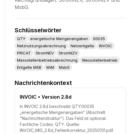
Rechtsgrundlagen: StromNEV, StromNZV und
MsbG.
Schlüsselwörter
QTY
energetische Mengenangaben
00035
Netznutzungsabrechnung
Netzentgelte
INVOIC
PRICAT
StromNEV
StromNZV
Messstellenbetriebsabrechnung
Messstellenbetrieb
Entgelte MSB
WiM
MsbG
Nachrichtenkontext
INVOIC
• Version 2.8d
In INVOIC 2.8d beschreibt QTY:00035
„energetische Mengenangaben“ (Abschnitt
"Nachrichtenstruktur"). Das Feld ist optional.
Fachliche Codes: QTY. Quelle:
INVOIC_MIG_2.8d_Fehlerkorrektur_20250131.pdf.