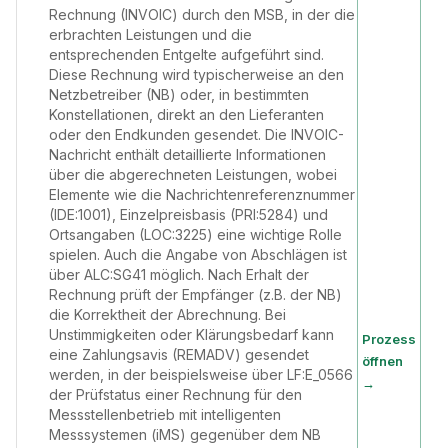
Rechnung (INVOIC) durch den MSB, in der die
erbrachten Leistungen und die
entsprechenden Entgelte aufgeführt sind.
Diese Rechnung wird typischerweise an den
Netzbetreiber (NB) oder, in bestimmten
Konstellationen, direkt an den Lieferanten
oder den Endkunden gesendet. Die INVOIC-
Nachricht enthält detaillierte Informationen
über die abgerechneten Leistungen, wobei
Elemente wie die Nachrichtenreferenznummer
(IDE:1001), Einzelpreisbasis (PRI:5284) und
Ortsangaben (LOC:3225) eine wichtige Rolle
spielen. Auch die Angabe von Abschlägen ist
über ALC:SG41 möglich. Nach Erhalt der
Rechnung prüft der Empfänger (z.B. der NB)
die Korrektheit der Abrechnung. Bei
Unstimmigkeiten oder Klärungsbedarf kann
Prozess
eine Zahlungsavis (REMADV) gesendet
öffnen
werden, in der beispielsweise über LF:E_0566
→
der Prüfstatus einer Rechnung für den
Messstellenbetrieb mit intelligenten
Messsystemen (iMS) gegenüber dem NB