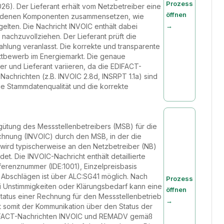
Prozess
). Der Lieferant erhält vom Netzbetreiber eine
öffnen
schiedenen Komponenten zusammensetzen, wie
→
elten. Die Nachricht INVOIC enthält dabei
nachzuvollziehen. Der Lieferant prüft die
ahlung veranlasst. Die korrekte und transparente
ttbewerb im Energiemarkt. Die genaue
 und Lieferant variieren, da die EDIFACT-
achrichten (z.B. INVOIC 2.8d, INSRPT 1.1a) sind
ie Stammdatenqualität und die korrekte
rgütung des Messstellenbetreibers (MSB) für die
echnung (INVOIC) durch den MSB, in der die
wird typischerweise an den Netzbetreiber (NB)
t. Die INVOIC-Nachricht enthält detaillierte
erenznummer (IDE:1001), Einzelpreisbasis
 Abschlägen ist über ALC:SG41 möglich. Nach
Prozess
ei Unstimmigkeiten oder Klärungsbedarf kann eine
öffnen
tatus einer Rechnung für den Messstellenbetrieb
→
t somit der Kommunikation über den Status der
IFACT-Nachrichten INVOIC und REMADV gemäß