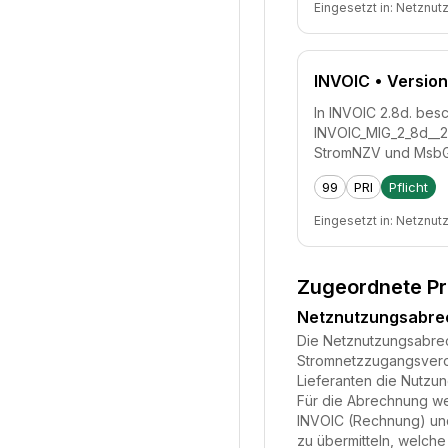
Eingesetzt in:
Netznut
INVOIC
• Version
In INVOIC 2.8d. besc
INVOIC_MIG_2_8d__2
StromNZV und MsbG
99
PRI
Pflicht
Eingesetzt in:
Netznut
Zugeordnete P
Netznutzungsabr
Die Netznutzungsabrech
Stromnetzzugangsveror
Lieferanten die Nutzu
Für die Abrechnung we
INVOIC (Rechnung) und
zu übermitteln, welche