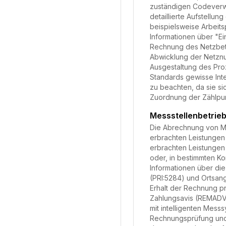
zuständigen Codeverwa
detaillierte Aufstell
beispielsweise Arbeits
Informationen über "Ei
Rechnung des Netzbetre
Abwicklung der Netznu
Ausgestaltung des Pro
Standards gewisse Inte
zu beachten, da sie si
Zuordnung der Zählpunk
Messstellenbetri
Die Abrechnung von Mes
erbrachten Leistungen
erbrachten Leistungen
oder, in bestimmten Ko
Informationen über di
(PRI:5284) und Ortsan
Erhalt der Rechnung pr
Zahlungsavis (REMADV)
mit intelligenten Mes
Rechnungsprüfung und