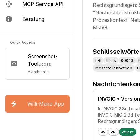
MCP Service API
Rechtsgrundlagen: 
"Nachrichtenstruktu
Beratung
Prozeskontext: Ne
MsbG.
Quick Access
Schlüsselwörte
Screenshot-
PRI
Preis
00043
Tool
Codes
Messstellenbetrieb
E
extrahieren
Nachrichtenkon
INVOIC
• Version
Willi-Mako App
In INVOIC 2.8d besch
INVOIC_MIG_2.8d_Fe
Rechtsgrundlagen: 
99
PRI
Pflicht