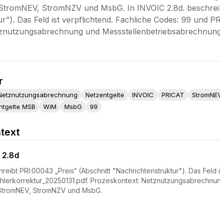
StromNEV, StromNZV und MsbG. In INVOIC 2.8d. beschreib
r"). Das Feld ist verpflichtend. Fachliche Codes: 99 und 
tznutzungsabrechnung und Messstellenbetriebsabrechnun
r
Netznutzungsabrechnung
Netzentgelte
INVOIC
PRICAT
StromNE
ntgelte MSB
WiM
MsbG
99
text
 2.8d
reibt PRI:00043 „Preis“ (Abschnitt "Nachrichtenstruktur"). Das Feld i
hlerkorrektur_20250131.pdf. Prozeskontext: Netznutzungsabrechnu
StromNEV, StromNZV und MsbG.