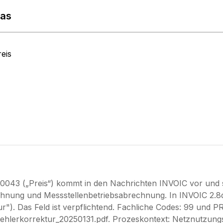
las
reis
043 („Preis“) kommt in den Nachrichten INVOIC vor und sp
nung und Messstellenbetriebsabrechnung. In INVOIC 2.8d 
r"). Das Feld ist verpflichtend. Fachliche Codes: 99 und PRI
hlerkorrektur_20250131.pdf. Prozeskontext: Netznutzun