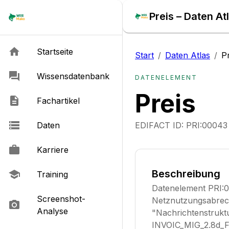
Preis – Daten At
Startseite
Start
/
Daten Atlas
/
P
Wissensdatenbank
DATENELEMENT
Preis
Fachartikel
Daten
EDIFACT ID:
PRI:00043
Karriere
Beschreibung
Training
Datenelement PRI:00
Screenshot-
Netznutzungsabrech
Analyse
"Nachrichtenstruktu
INVOIC_MIG_2.8d_Fe