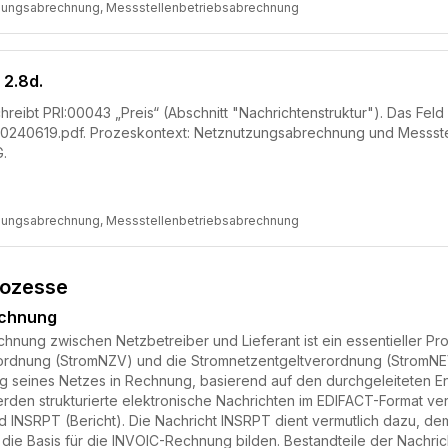
zungsabrechnung, Messstellenbetriebsabrechnung
 2.8d.
hreibt PRI:00043 „Preis“ (Abschnitt "Nachrichtenstruktur"). Das Feld 
0240619.pdf. Prozeskontext: Netznutzungsabrechnung und Messste
.
zungsabrechnung, Messstellenbetriebsabrechnung
rozesse
echnung
nung zwischen Netzbetreiber und Lieferant ist ein essentieller Pr
dnung (StromNZV) und die Stromnetzentgeltverordnung (StromNEV) r
ng seines Netzes in Rechnung, basierend auf den durchgeleiteten 
rden strukturierte elektronische Nachrichten im EDIFACT-Format v
 INSRPT (Bericht). Die Nachricht INSRPT dient vermutlich dazu, de
 die Basis für die INVOIC-Rechnung bilden. Bestandteile der Nachr