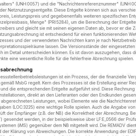
lters" (UNH:0057) und die "Nachrichtenreferenznummer" (UNH:0026
ung der Netznutzungsentgelte. Diese Entgelte können sich aus ver
preis, Leistungspreis und gegebenenfalls weiteren spezifischen Entg
nzelpreisbasis, Menge" (PRI:5284), um die Berechnung der Entgelte 
ibers und gleicht sie mit seinen eigenen Daten ab, bevor er die Z
tzungsabrechnung ist entscheidend für einen funktionierenden We
zesses und der verwendeten Nachrichten kann je nach Netzbetreiber
rpretationsspielräume lassen. Die Versionsstände der eingesetzten N
ch im Detail unterscheiden können. Es ist davon auszugehen, dass d
te eine wesentliche Rolle für die fehlerfreie Abrechnung spielen.
ebsabrechnung
sstellenbetriebsleistungen ist ein Prozess, der die finanzielle Ve
 gemäß MsbG regelt. Kern des Prozesses ist die Erstellung einer R
 und die entsprechenden Entgelte aufgeführt sind. Diese Rechnung 
nstellationen, direkt an den Lieferanten oder den Endkunden gesende
e abgerechneten Leistungen, wobei Elemente wie die Nachrichtenref
gaben (LOC:3225) eine wichtige Rolle spielen. Auch die Angabe von
üft der Empfänger (z.B. der NB) die Korrektheit der Abrechnung. B
 gesendet werden, in der beispielsweise über LF:E_0566 der Prüfs
ssystemen (iMS) gegenüber dem NB mitgeteilt wird. Die REMADV dien
 der Klärung von Abweichungen. Die korrekte Anwendung der ED